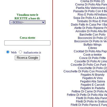
Crema Di Pollo (2)
Crema Di Pollo Alla Pa
Paella Alla Valenciana (
Passata Di Pollo Con Il B
Riso E Pollo All'indian
Visualizza tutte le
Sopa De Pollo A La Mexi
RICETTE a base di:
Timballo Di Riso E Poll
Dado Fatto In Casa Per I B
Alette Di Pollo Ripiene Fr
Arrostini Di Pollo Alla Bi
Barchette Con Pollo
Cerca ricette
Bocconcini Di Pollo (2
Bocconcini Di Pollo In Ve
Buffalo Wings
Cibreo
Cocktail Di Pollo Alla Pap
Web
italiaricette.it
Cook-a-leekie
Cosce Di Pollo Fritte
Coscette Di Pollo Al Lim
Coscette Di Pollo Con Purè
Crocchette Di Pollo (2
Crocchette Di Pollo Con Prosciut
Fegatini Al Brandy
Fegatini Al Vino
Fegatini Alla Salvia
Fegatini E Carciofi
Fegatini In Padella
Fettine Di Carne Di Pollo A
Fettine Di Petto Di Pollo Alla 
Filetti Di Pollo Alla Pan
Filetti Di Pollo In Gratico
Filetti Di Pollo Panna E Fung