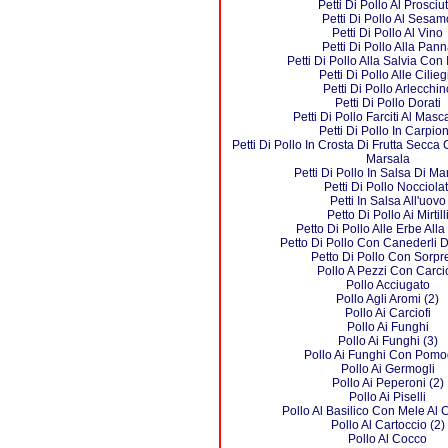
Petti Di Pollo Al Prosciut
Petti Di Pollo Al Sesam
Petti Di Pollo Al Vino
Petti Di Pollo Alla Pan
Petti Di Pollo Alla Salvia Con 
Petti Di Pollo Alle Cilieg
Petti Di Pollo Arlecchin
Petti Di Pollo Dorati
Petti Di Pollo Farciti Al Mas
Petti Di Pollo In Carpio
Petti Di Pollo In Crosta Di Frutta Secca
Marsala
Petti Di Pollo In Salsa Di M
Petti Di Pollo Nocciolat
Petti In Salsa All'uovo
Petto Di Pollo Ai Mirtill
Petto Di Pollo Alle Erbe Alla
Petto Di Pollo Con Canederli D
Petto Di Pollo Con Sorpr
Pollo A Pezzi Con Carcio
Pollo Acciugato
Pollo Agli Aromi (2)
Pollo Ai Carciofi
Pollo Ai Funghi
Pollo Ai Funghi (3)
Pollo Ai Funghi Con Pomo
Pollo Ai Germogli
Pollo Ai Peperoni (2)
Pollo Ai Piselli
Pollo Al Basilico Con Mele Al
Pollo Al Cartoccio (2)
Pollo Al Cocco