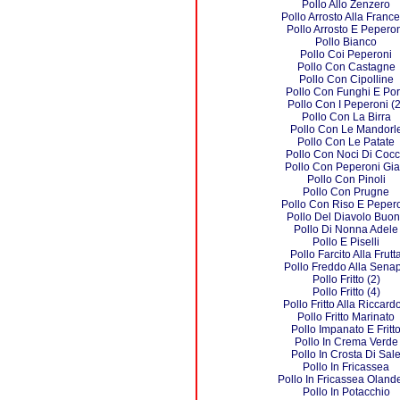
Pollo Allo Zenzero
Pollo Arrosto Alla Franc
Pollo Arrosto E Pepero
Pollo Bianco
Pollo Coi Peperoni
Pollo Con Castagne
Pollo Con Cipolline
Pollo Con Funghi E Por
Pollo Con I Peperoni (2
Pollo Con La Birra
Pollo Con Le Mandorl
Pollo Con Le Patate
Pollo Con Noci Di Coc
Pollo Con Peperoni Gial
Pollo Con Pinoli
Pollo Con Prugne
Pollo Con Riso E Peper
Pollo Del Diavolo Buo
Pollo Di Nonna Adele
Pollo E Piselli
Pollo Farcito Alla Frutt
Pollo Freddo Alla Sena
Pollo Fritto (2)
Pollo Fritto (4)
Pollo Fritto Alla Riccardo
Pollo Fritto Marinato
Pollo Impanato E Fritt
Pollo In Crema Verde
Pollo In Crosta Di Sal
Pollo In Fricassea
Pollo In Fricassea Oland
Pollo In Potacchio