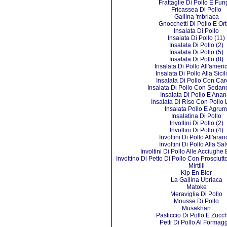
Frattaglie Di Pollo E Fun
Fricassea Di Pollo
Gallina 'mbriaca
Gnocchetti Di Pollo E Ort
Insalata Di Pollo
Insalata Di Pollo (11)
Insalata Di Pollo (2)
Insalata Di Pollo (5)
Insalata Di Pollo (8)
Insalata Di Pollo All'amer
Insalata Di Pollo Alla Sici
Insalata Di Pollo Con Carc
Insalata Di Pollo Con Seda
Insalata Di Pollo E Ana
Insalata Di Riso Con Pollo
Insalata Pollo E Agrum
Insalatina Di Pollo
Involtini Di Pollo (2)
Involtini Di Pollo (4)
Involtini Di Pollo All'aran
Involtini Di Pollo Alla Sal
Involtini Di Pollo Alle Acciughe
Involtino Di Petto Di Pollo Con Prosciut
Mirtilli
Kip En Bier
La Gallina Ubriaca
Matoke
Meraviglia Di Pollo
Mousse Di Pollo
Musakhan
Pasticcio Di Pollo E Zucc
Petti Di Pollo Al Formag