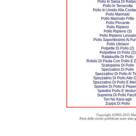
Pollo In Salsa Di Rafa
Pollo In Terracotta
Pollo In Umido Alla Conta
Pollo Marinato
Pollo Marinato Fritto
Pollo Piccante
Pollo Ripieno
Pollo Ripieno (3)
Pollo Ripieno Lessato
Pollo Saporitissimo Ai Fu
Pollo Ubriaco
Polpette Di Pollo (2)
Polpettine Di Pollo (2)
Ratatouille Di Pollo
Rotolo Di Pasta Con Pollo E 
Scaloppine Di Pollo
Spezzatino Di Pollo
Spezzatino Di Pollo Al T
Spezzatino Di Pollo Alle O
Spezzatino Di Pollo E Mel
Spiedini Di Pollo E Pepe
Spiedini Pollo E Verdu
Suprema Di Pollo Farci
Tori No Kara-age
Zuppa Di Pollo
Copyright ©2005-2015 Mauro S
Parte delle ricette pubblicate sono stat