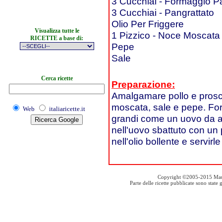
3 Cucchiai - Formaggio P
3 Cucchiai - Pangrattato
Olio Per Friggere
Visualizza tutte le
1 Pizzico - Noce Moscata
RICETTE a base di:
Pepe
Sale
Cerca ricette
Preparazione:
Amalgamare pollo e prosciu
moscata, sale e pepe. For
Web
italiaricette.it
grandi come un uovo da a
nell'uovo sbattuto con un p
nell'olio bollente e servirl
Copyright ©2005-2015 Mauro S
Parte delle ricette pubblicate sono stat