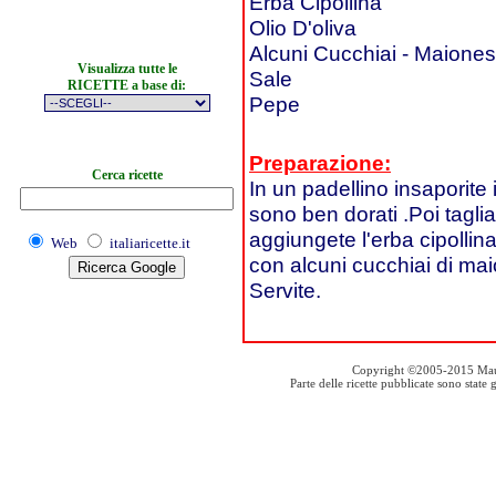
Erba Cipollina
Olio D'oliva
Alcuni Cucchiai - Maione
Visualizza tutte le
Sale
RICETTE a base di:
Pepe
Preparazione:
Cerca ricette
In un padellino insaporite 
sono ben dorati .Poi tagliat
aggiungete l'erba cipollina
Web
italiaricette.it
con alcuni cucchiai di mai
Servite.
Copyright ©2005-2015 Mauro S
Parte delle ricette pubblicate sono stat