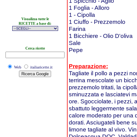
1 Spicchio - Aglio
1 Foglia - Alloro
1 - Cipolla
Visualizza tutte le
1 Ciuffo - Prezzemolo
RICETTE a base di:
Farina
1 Bicchiere - Olio D'oliva
Sale
Cerca ricette
Pepe
Preparazione:
Web
italiaricette.it
Tagliate il pollo a pezzi no
terrina mescolate un bicchie
prezzemolo tritati, la cipolla
sminuzzata e lasciatevi m
ore. Sgocciolate, i pezzi, a
sbattuto leggermente salato
calore moderato per una de
dorati. Asciugateli bene su
limone tagliate al vivo. 
Dolceacqua DOC, Valdad