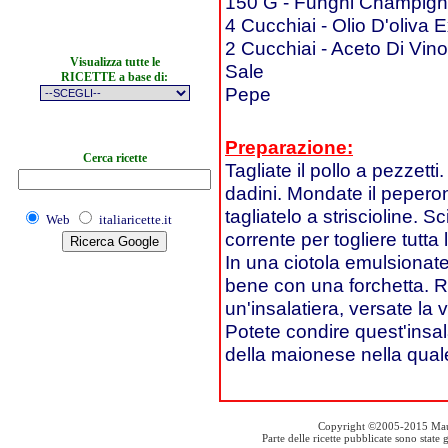
150 G - Funghi Champig
4 Cucchiai - Olio D'oliva 
2 Cucchiai - Aceto Di Vino
Visualizza tutte le
Sale
RICETTE a base di:
Pepe
Preparazione:
Cerca ricette
Tagliate il pollo a pezzetti
dadini. Mondate il peperon
tagliatelo a striscioline. 
Web
italiaricette.it
corrente per togliere tutta l
In una ciotola emulsionate
bene con una forchetta. Riun
un'insalatiera, versate la 
Potete condire quest'insala
della maionese nella qual
Copyright ©2005-2015 Mauro S
Parte delle ricette pubblicate sono stat