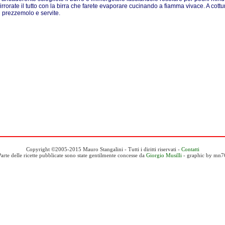
irrorate il tutto con la birra che farete evaporare cucinando a fiamma vivace. A cott
 di prezzemolo e servite.
Copyright ©2005-2015 Mauro Stangalini - Tutti i diritti riservati -
Contatti
Parte delle ricette pubblicate sono state gentilmente concesse da
Giorgio Musilli
- graphic by mn7