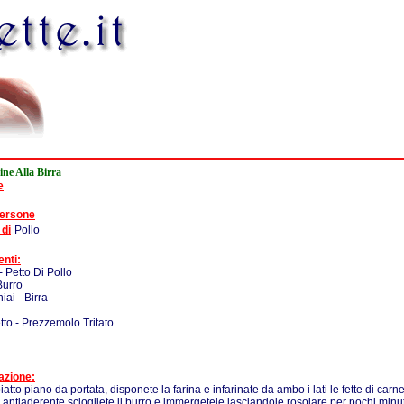
ine Alla Birra
e
persone
 di
Pollo
enti:
- Petto Di Pollo
Burro
iai - Birra
etto - Prezzemolo Tritato
azione:
atto piano da portata, disponete la farina e infarinate da ambo i lati le fette di carne
 antiaderente sciogliete il burro e immergetele lasciandole rosolare per pochi minuti