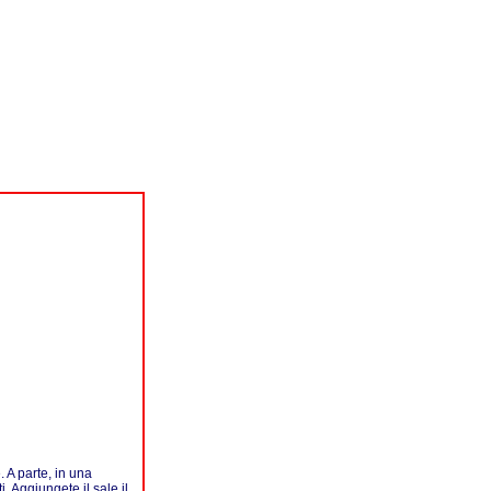
. A parte, in una
. Aggiungete il sale il