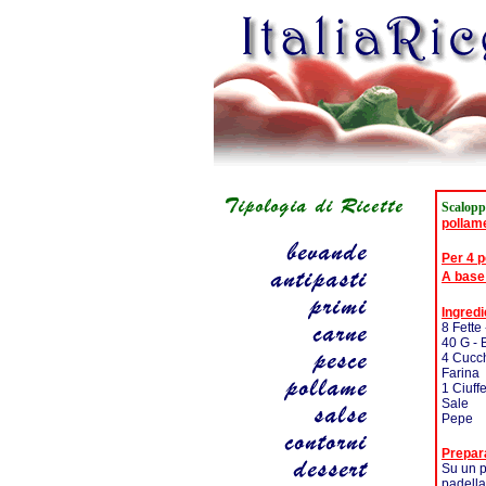
Scalopp
pollam
Per 4 
A base
Ingredi
8 Fette 
40 G - 
4 Cucch
Farina
1 Ciuff
Sale
Pepe
Prepar
Su un pi
padella