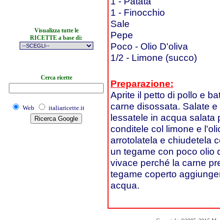
1 - Patata
1 - Finocchio
Sale
Visualizza tutte le
Pepe
RICETTE a base di:
Poco - Olio D'oliva
1/2 - Limone (succo)
Cerca ricette
Preparazione:
Aprite il petto di pollo e 
carne disossata. Salate e p
Web
italiaricette.it
lessatele in acqua salata 
conditele col limone e l'ol
arrotolatela e chiudetela 
un tegame con poco olio d
vivace perché la carne pre
tegame coperto aggiungen
acqua.