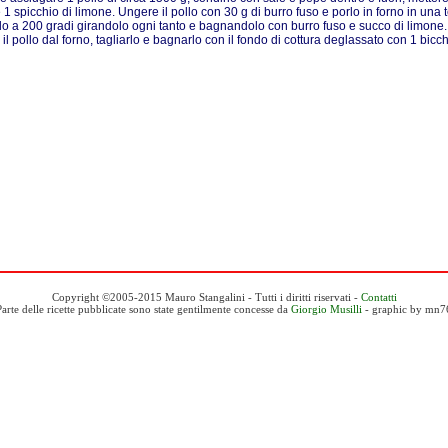
 1 spicchio di limone. Ungere il pollo con 30 g di burro fuso e porlo in forno in una te
o a 200 gradi girandolo ogni tanto e bagnandolo con burro fuso e succo di limone
 il pollo dal forno, tagliarlo e bagnarlo con il fondo di cottura deglassato con 1 bicc
Copyright ©2005-2015 Mauro Stangalini - Tutti i diritti riservati -
Contatti
Parte delle ricette pubblicate sono state gentilmente concesse da
Giorgio Musilli
- graphic by mn7