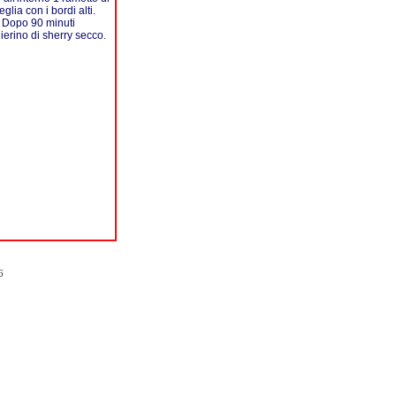
glia con i bordi alti.
. Dopo 90 minuti
hierino di sherry secco.
6