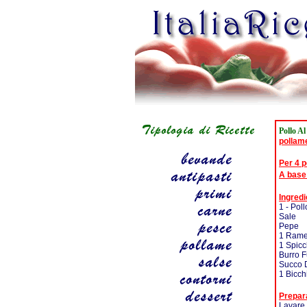
Pollo A
pollam
Per 4 
A base
Ingredi
1 - Pol
Sale
Pepe
1 Ramet
1 Spicc
Burro 
Succo 
1 Bicch
Prepar
Lavare 