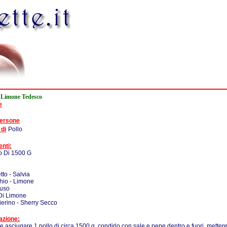
l Limone Tedesco
e
persone
 di
Pollo
enti:
lo Di 1500 G
to - Salvia
hio - Limone
Fuso
Di Limone
ierino - Sherry Secco
azione:
e asciugare 1 pollo di circa 1500 g, condirlo con sale e pepe dentro e fuori, mettere 