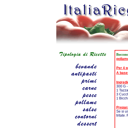
Bocconci
pollam
Per 4 
A base
Ingredi
300 G -
1 Tazza
3 Cucch
1 Bicch
Prepar
Se si u
tritate