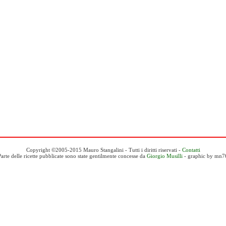
Copyright ©2005-2015 Mauro Stangalini - Tutti i diritti riservati -
Contatti
Parte delle ricette pubblicate sono state gentilmente concesse da
Giorgio Musilli
- graphic by mn7