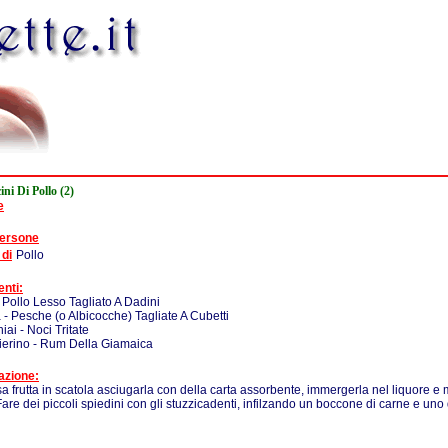
ni Di Pollo (2)
e
persone
 di
Pollo
enti:
 Pollo Lesso Tagliato A Dadini
 - Pesche (o Albicocche) Tagliate A Cubetti
iai - Noci Tritate
ierino - Rum Della Giamaica
azione:
sa frutta in scatola asciugarla con della carta assorbente, immergerla nel liquore e
. Fare dei piccoli spiedini con gli stuzzicadenti, infilzando un boccone di carne e uno