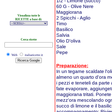
1/2 - Limone (succo)
60 G - Olive Nere
Maggiorana
Visualizza tutte le
2 Spicchi - Aglio
RICETTE a base di:
Timo
Basilico
Salvia
Cerca ricette
Olio D'oliva
Sale
Pepe
Web
italiaricette.it
Preparazione:
In un tegame scaldate l'olio
almeno un quarto d'ora me
i pezzi e teneteli da parte a
fate evaporare, aggiungete i
maggiorana tritati. Ponete
mezz'ora mescolando ogni t
succo di limone e il basilic
accompagnamento: Rivier