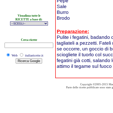
Pepe
Sale
Burro
Visualizza tutte le
Brodo
RICETTE a base di:
Preparazione:
Pulite i fegatini, badando d
Cerca ricette
tagliateli a pezzetti. Fat
se occorre, un goccio di b
sciogliete il tuorlo col su
Web
italiaricette.it
fegatini già cotti, saland
attimo il tegame sul fuoco
Copyright ©2005-2015 Mauro S
Parte delle ricette pubblicate sono stat