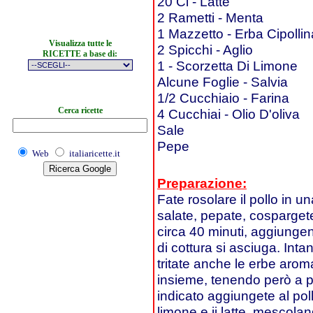
20 Cl - Latte
2 Rametti - Menta
1 Mazzetto - Erba Cipollin
Visualizza tutte le
2 Spicchi - Aglio
RICETTE a base di:
1 - Scorzetta Di Limone
Alcune Foglie - Salvia
1/2 Cucchiaio - Farina
Cerca ricette
4 Cucchiai - Olio D'oliva
Sale
Pepe
Web
italiaricette.it
Preparazione:
Fate rosolare il pollo in u
salate, pepate, cosparget
circa 40 minuti, aggiung
di cottura si asciuga. Inta
tritate anche le erbe arom
insieme, tenendo però a p
indicato aggiungete al polll
limone e ii latte, mescola