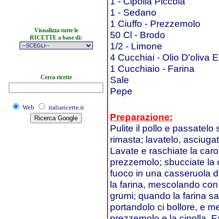
1 - Cipolla Piccola
1 - Sedano
1 Ciuffo - Prezzemolo
Visualizza tutte le
50 Cl - Brodo
RICETTE a base di:
1/2 - Limone
4 Cucchiai - Olio D'oliva 
1 Cucchiaio - Farina
Cerca ricette
Sale
Pepe
Web
italiaricette.it
Preparazione:
Pulite il pollo e passatelo
rimasta; lavatelo, asciugat
Lavate e raschiate la caro
prezzemolo; sbucciate la ci
fuoco in una casseruola di
la farina, mescolando con 
grumi; quando la farina sa
portandolo ci bollore, e me
prezzemolo e la cipolla. F