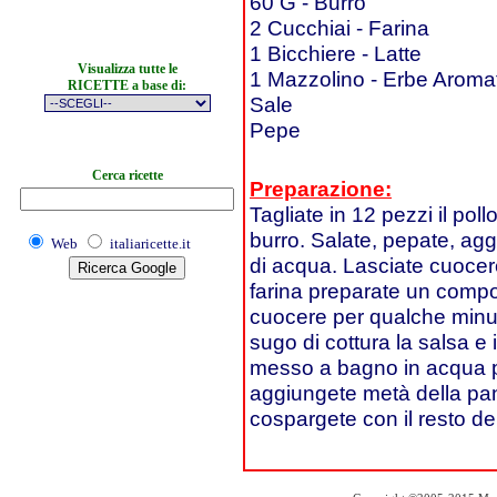
60 G - Burro
2 Cucchiai - Farina
1 Bicchiere - Latte
Visualizza tutte le
1 Mazzolino - Erbe Aroma
RICETTE a base di:
Sale
Pepe
Cerca ricette
Preparazione:
Tagliate in 12 pezzi il pol
burro. Salate, pepate, ag
Web
italiaricette.it
di acqua. Lasciate cuocere
farina preparate un compos
cuocere per qualche minut
sugo di cottura la salsa e
messo a bagno in acqua pe
aggiungete metà della pan
cospargete con il resto de