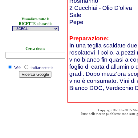
Rosmarino
2 Cucchiai - Olio D'oliva
Sale
Visualizza tutte le
Pepe
RICETTE a base di:
Preparazione:
In una teglia scaldate due 
Cerca ricette
rosolatevi il pollo, a pezz
vino bianco fin quasi a cop
foglio di carta d'alluminio
Web
italiaricette.it
gradi. Dopo mezz'ora scop
vino è consumato. Vini d
Bianco DOC, Verdicchio 
Copyright ©2005-2015 Mauro S
Parte delle ricette pubblicate sono stat