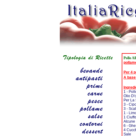
Pollo Al
pollam
Per 4 
A base
Ingredi
1 - Pol
Olio D'
Per La 
3 - Cipo
3 - Sca
1 - Lim
1 Ciuff
Alcune 
6 - Ghe
4 Cucch
Sale