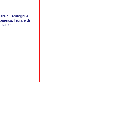
iare gli scalogni e
paprica. Irrorare di
n tanto.
6