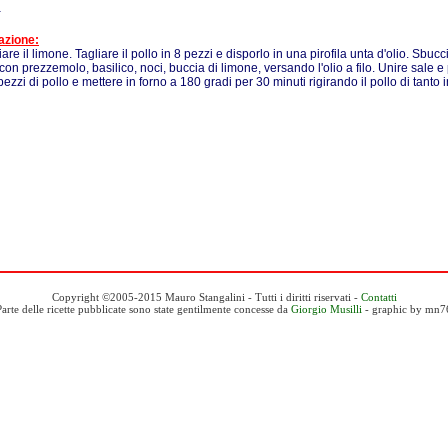
a
azione:
are il limone. Tagliare il pollo in 8 pezzi e disporlo in una pirofila unta d'olio. Sbucc
i con prezzemolo, basilico, noci, buccia di limone, versando l'olio a filo. Unire sale e 
pezzi di pollo e mettere in forno a 180 gradi per 30 minuti rigirando il pollo di tanto i
Copyright ©2005-2015 Mauro Stangalini - Tutti i diritti riservati -
Contatti
Parte delle ricette pubblicate sono state gentilmente concesse da
Giorgio Musilli
- graphic by mn7