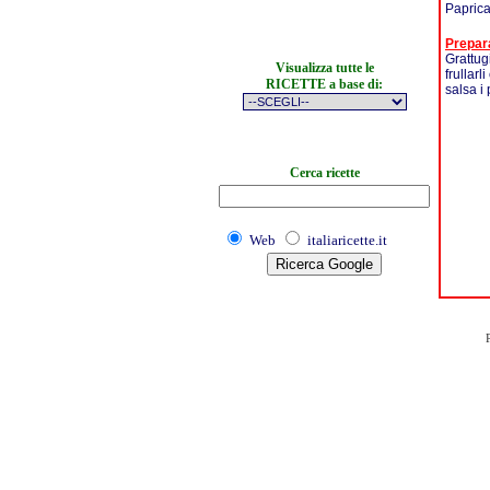
Papric
Prepar
Grattugi
Visualizza tutte le
frullarl
RICETTE a base di:
salsa i 
Cerca ricette
Web
italiaricette.it