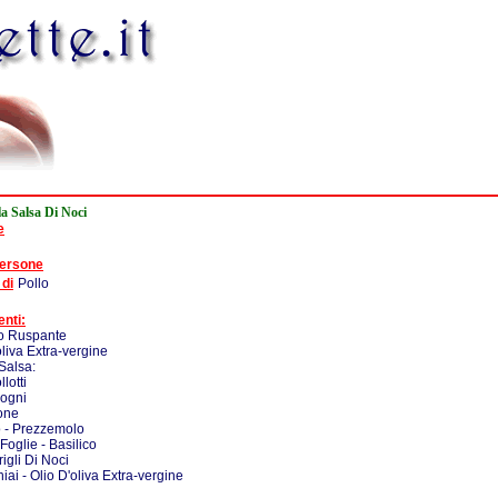
la Salsa Di Noci
e
persone
 di
Pollo
enti:
lo Ruspante
oliva Extra-vergine
Salsa:
llotti
logni
one
o - Prezzemolo
Foglie - Basilico
rigli Di Noci
iai - Olio D'oliva Extra-vergine