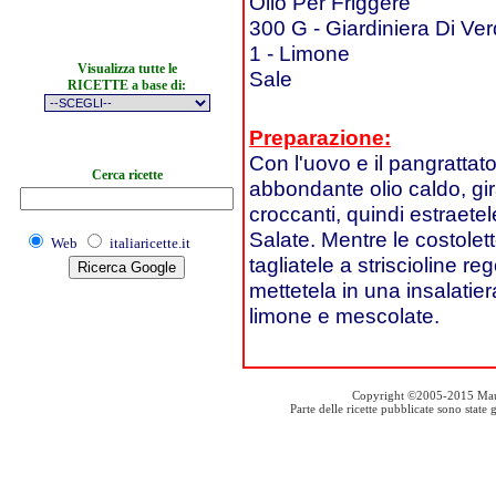
Olio Per Friggere
300 G - Giardiniera Di Ver
1 - Limone
Visualizza tutte le
Sale
RICETTE a base di:
Preparazione:
Con l'uovo e il pangrattato 
Cerca ricette
abbondante olio caldo, gi
croccanti, quindi estraetel
Salate. Mentre le costolet
Web
italiaricette.it
tagliatele a striscioline re
mettetela in una insalatie
limone e mescolate.
Copyright ©2005-2015 Mauro S
Parte delle ricette pubblicate sono stat