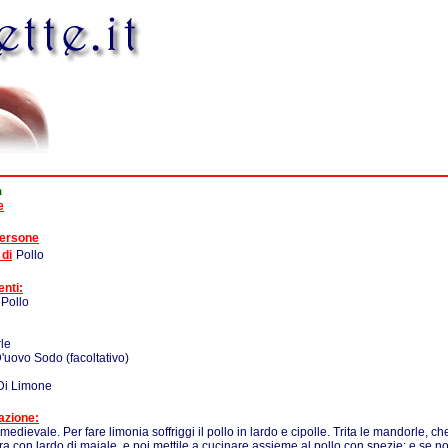
a
e
persone
 di
Pollo
enti:
 Pollo
le
D'uovo Sodo (facoltativo)
Di Limone
azione:
medievale. Per fare limonia soffriggi il pollo in lardo e cipolle. Trita le mandorle, ch
a con lardo di maiale, e poi mettile a cucinare assieme al pollo con spezie; e se 