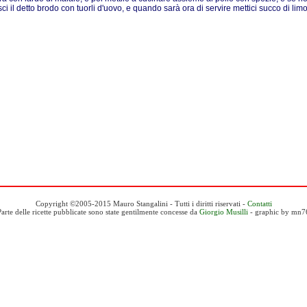
sci il detto brodo con tuorli d'uovo, e quando sarà ora di servire mettici succo di limo
Copyright ©2005-2015 Mauro Stangalini - Tutti i diritti riservati -
Contatti
Parte delle ricette pubblicate sono state gentilmente concesse da
Giorgio Musilli
- graphic by mn7