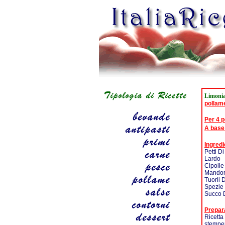
Limoni
pollam
Per 4 
A base
Ingredi
Petti Di
Lardo
Cipolle
Mandor
Tuorli 
Spezie
Succo 
Prepar
Ricetta 
stemper