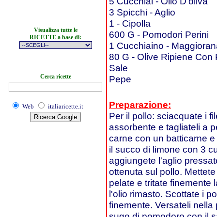
5 Cucchiai - Olio D'oliva
3 Spicchi - Aglio
1 - Cipolla
Visualizza tutte le
600 G - Pomodori Perini
RICETTE a base di:
1 Cucchiaino - Maggioran
80 G - Olive Ripiene Con
Sale
Cerca ricette
Pepe
Preparazione:
Web
italiaricette.it
Per il pollo: sciacquate i fi
assorbente e tagliateli a p
carne con un batticarne e 
il succo di limone con 3 cuc
aggiungete l'aglio pressa
ottenuta sul pollo. Mettete i
pelate e tritate finemente 
l'olio rimasto. Scottate i p
finemente. Versateli nella 
sugo di pomodoro con il sa