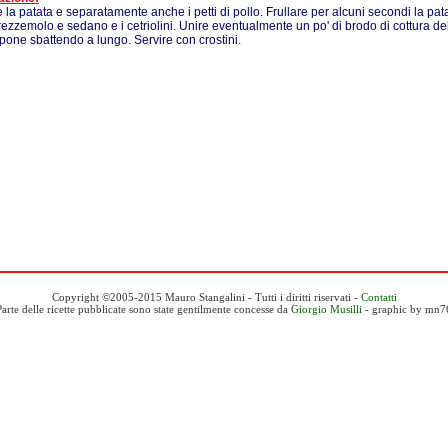
 la patata e separatamente anche i petti di pollo. Frullare per alcuni secondi la patat
 prezzemolo e sedano e i cetriolini. Unire eventualmente un po' di brodo di cottura del 
one sbattendo a lungo. Servire con crostini.
Copyright ©2005-2015 Mauro Stangalini - Tutti i diritti riservati -
Contatti
Parte delle ricette pubblicate sono state gentilmente concesse da
Giorgio Musilli
- graphic by mn7