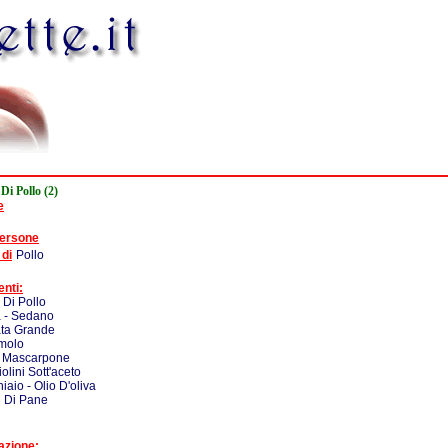
Di Pollo (2)
e
persone
 di
Pollo
enti:
i Di Pollo
a - Sedano
ata Grande
molo
- Mascarpone
iolini Sott'aceto
iaio - Olio D'oliva
i Di Pane
azione: