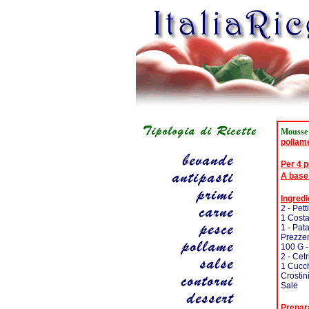
Mousse 
pollam
Per 4 
A base
Ingredi
2 - Pett
1 Cost
1 - Pat
Prezze
100 G 
2 - Cetr
1 Cucch
Crostin
Sale
Prepar