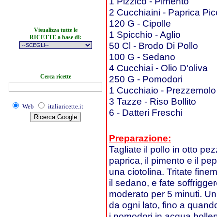
1 Pizzico - Pimento
2 Cucchiaini - Paprica Pi
120 G - Cipolle
Visualizza tutte le
1 Spicchio - Aglio
RICETTE a base di:
50 Cl - Brodo Di Pollo
100 G - Sedano
4 Cucchiai - Olio D'oliva
Cerca ricette
250 G - Pomodori
1 Cucchiaio - Prezzemolo 
3 Tazze - Riso Bollito
Web
italiaricette.it
6 - Datteri Freschi
Preparazione:
Tagliate il pollo in otto p
paprica, il pimento e il 
una ciotolina. Tritate fine
il sedano, e fate soffrigger
moderato per 5 minuti. Unit
da ogni lato, fino a quand
i pomodori in acqua bollent