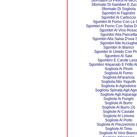
Sformatini Di Pesce Al Mic
Sformato Di Gamberi E Zuc
Sformato Di Sogliola
Sgombri Ai Fagiolini
Sgombri Al Cartoccio
Sgombri Al Forno Con Le 
Sgombri Al Forno Con Salsa D
Sgombri Al Vino Ross
Sgombri Alla Pancetta
Sgombri Alla Salsa D'uva 
Sgombri Alle Acciugh
Sgombri In Bianco
Sgombri In Umido Con Pis
Sgombro Al Sale
Sgombro E Carote Les
Sgombro Impanato E Fritto A
Sogliola Ai Pinoli
Sogliola Al Forno
Sogliola All'arancia
Sogliola Allo Yogurth
Sogliola In Agrodolce
Sogliola Spinata Agli Agr
Sogliole Agli Asparagi
Sogliole Ai Funghi
Sogliole Al Burro
Sogliole Al Burro (3)
Sogliole Al Caviale
Sogliole Al Limone
Sogliole Al Porto
Sogliole Al Prezzemolo 
Sogliole Al Timo
Sogliole Al Vino Bianc