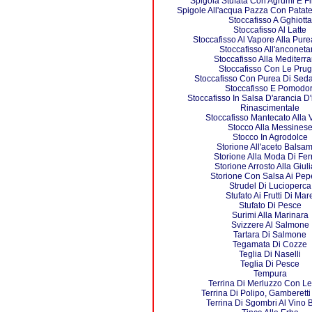
Spigola Stufata Con Agrumi E Fi
Spigole All'acqua Pazza Con Patate
Stoccafisso A Gghiotta
Stoccafisso Al Latte
Stoccafisso Al Vapore Alla Pure
Stoccafisso All'anconet
Stoccafisso Alla Mediterr
Stoccafisso Con Le Pru
Stoccafisso Con Purea Di Se
Stoccafisso E Pomodor
Stoccafisso In Salsa D'arancia D'
Rinascimentale
Stoccafisso Mantecato Alla 
Stocco Alla Messines
Stocco In Agrodolce
Storione All'aceto Balsam
Storione Alla Moda Di Fer
Storione Arrosto Alla Giul
Storione Con Salsa Ai Pep
Strudel Di Lucioperca
Stufato Ai Frutti Di Mar
Stufato Di Pesce
Surimi Alla Marinara
Svizzere Al Salmone
Tartara Di Salmone
Tegamata Di Cozze
Teglia Di Naselli
Teglia Di Pesce
Tempura
Terrina Di Merluzzo Con Le
Terrina Di Polipo, Gamberetti
Terrina Di Sgombri Al Vino 