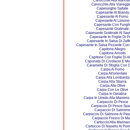
Canocchie Alla Marina
Canocchie Alla Viaregg
Capelunghe Saltate
Capesante Al Brandy
Capesante Al Forno
Capesante Al Limone
Capesante Con Fungh
Capesante Gratinate
Capesante Gratinate Al Sau
Capesante In Foglie Di P
Capesante In Salsa Di Zaff
Capesante In Salsa Piccante Con
Capitone Allegro
Capitone Arrosto
Capitone Con Foglie Di Al
Caponata Di Crostacei E Mol
Caramelle Di Sfoglia Con 
Carpa Al Forno
Carpa All'orientale
Carpa Alla Lombarda
Carpa Alla Sbarra
Carpa Alle Olive
Carpa Con Le Olive
Carpa In Gelatina
Carpa In Umido Alla Maniera 
Carpaccio Di Pesce
Carpaccio Di Pesce Sp
Carpaccio Di Salmon
Carpaccio Di Salmone Al Pep
Carpaccio Fresco Di Ma
Cartoccio Alla Marinar
Cartoccio Di Nasello Al Po