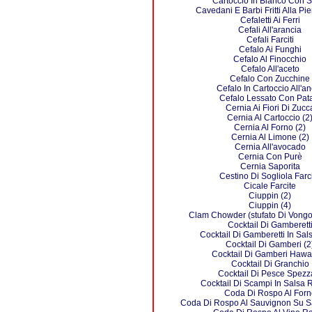
Cartoccio In Bianco Con S
Cavedani E Barbi Fritti Alla P
Cefaletti Ai Ferri
Cefali All'arancia
Cefali Farciti
Cefalo Ai Funghi
Cefalo Al Finocchio
Cefalo All'aceto
Cefalo Con Zucchine
Cefalo In Cartoccio All'a
Cefalo Lessato Con Pat
Cernia Ai Fiori Di Zucc
Cernia Al Cartoccio (2
Cernia Al Forno (2)
Cernia Al Limone (2)
Cernia All'avocado
Cernia Con Purè
Cernia Saporita
Cestino Di Sogliola Farc
Cicale Farcite
Ciuppin (2)
Ciuppin (4)
Clam Chowder (stufato Di Vongol
Cocktail Di Gamberett
Cocktail Di Gamberetti In Sa
Cocktail Di Gamberi (2
Cocktail Di Gamberi Hawa
Cocktail Di Granchio
Cocktail Di Pesce Spezz
Cocktail Di Scampi In Salsa 
Coda Di Rospo Al Forn
Coda Di Rospo Al Sauvignon Su Sa