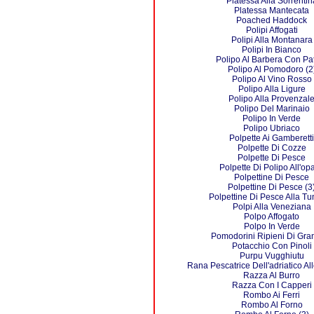
Platessa Alla Sorrentin
Platessa Mantecata
Poached Haddock
Polipi Affogati
Polipi Alla Montanara
Polipi In Bianco
Polipo Al Barbera Con Pa
Polipo Al Pomodoro (2
Polipo Al Vino Rosso
Polipo Alla Ligure
Polipo Alla Provenzal
Polipo Del Marinaio
Polipo In Verde
Polipo Ubriaco
Polpette Ai Gamberetti
Polpette Di Cozze
Polpette Di Pesce
Polpette Di Polipo All'opa
Polpettine Di Pesce
Polpettine Di Pesce (3
Polpettine Di Pesce Alla Tu
Polpi Alla Veneziana
Polpo Affogato
Polpo In Verde
Pomodorini Ripieni Di Gra
Potacchio Con Pinoli
Purpu Vugghiutu
Rana Pescatrice Dell'adriatico Al
Razza Al Burro
Razza Con I Capperi
Rombo Ai Ferri
Rombo Al Forno