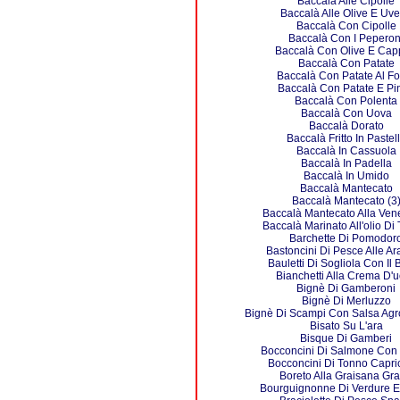
Baccalà Alle Cipolle
Baccalà Alle Olive E Uve
Baccalà Con Cipolle
Baccalà Con I Peperon
Baccalà Con Olive E Cap
Baccalà Con Patate
Baccalà Con Patate Al F
Baccalà Con Patate E Pin
Baccalà Con Polenta
Baccalà Con Uova
Baccalà Dorato
Baccalà Fritto In Pastel
Baccalà In Cassuola
Baccalà In Padella
Baccalà In Umido
Baccalà Mantecato
Baccalà Mantecato (3
Baccalà Mantecato Alla Ven
Baccalà Marinato All'olio Di 
Barchette Di Pomodor
Bastoncini Di Pesce Alle Ar
Bauletti Di Sogliola Con Il
Bianchetti Alla Crema D'
Bignè Di Gamberoni
Bignè Di Merluzzo
Bignè Di Scampi Con Salsa Agr
Bisato Su L'ara
Bisque Di Gamberi
Bocconcini Di Salmone Con
Bocconcini Di Tonno Capric
Boreto Alla Graisana Gr
Bourguignonne Di Verdure 