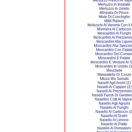
Merluzzo Fresco Al Vap
Merluzzo In Insalata
Merluzzo In Umido
Minestra Di Pesce
Misto Di Conchiglie
Mitili Ripieni
Molluschi Al Varoma Con Il
Mormora Al Cartoccio
Moscardini Ai Funghi
Moscardini Al Prezzemo
Moscardini Alla Ligure
Moscardini Alla Spezzi
Moscardini Con Patat
Moscardini Del Corsar
Moscardini E Patate
Moscardini E Verdure Al S
Moscardini In Umido (2
Mouclade
Mpepatella Di Cozze
Mtuza Wa Samaki
Naselli Agli Aromi (2)
Naselli Ai Capperi (2)
Naselli Al Prezzemolo
Naselli Farciti Di Gambere
Nasellini Cotti Al Vapor
Nasello Agli Agrumi
Nasello Ai Funghi
Nasello Al Cartoccio (2
Nasello Al Gratin
Nasello Al Limone
Nasello Al Piatto
Nasello Al Pomodoro