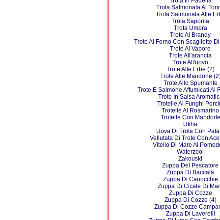
Trota In Padella
Trota Salmonata Al Ton
Trota Salmonata Alle Er
Trota Saporita
Trota Umbra
Trote Al Brandy
Trote Al Forno Con Scagliette D
Trote Al Vapore
Trote All'arancia
Trote All'uovo
Trote Alle Erbe (2)
Trote Alle Mandorle (2
Trote Allo Spumante
Trote E Salmone Affumicati Al 
Trote In Salsa Aromatic
Trotelle Ai Funghi Porci
Trotelle Al Rosmarino
Trotelle Con Mandorl
Ukha
Uova Di Trota Con Pata
Vellutata Di Trote Con Ace
Vitello Di Mare Al Pomod
Waterzooi
Zakouski
Zuppa Del Pescatore
Zuppa Di Baccalà
Zuppa Di Canocchie
Zuppa Di Cicale Di Ma
Zuppa Di Cozze
Zuppa Di Cozze (4)
Zuppa Di Cozze Campa
Zuppa Di Laverelli