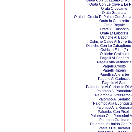
Orata Con Guazzetto Di Po
Orata Con Le Olive E Le P
Orata Croccante
Orata Gratinata
Orata In Crosta Di Patate Con Salsa
Orata In Guazzetto
Orata Royale
Orate Al Cartoccio
Orate Et Laborate
Ostriche Al Bacon
Ostriche Calde Al Burro B
Ostriche Con Lo Zabaglione
Ostriche Fritte (2)
Ostriche Gratinate
Pagelli Ai Capperi
Pagelli Alla Vernaccia
Pagelli Arrosto
Pagelli Ripieni
Pagellini Alle Erbe
Pagello Al Cartoccio
Pagello Al Sale
Palombetto Al Cartoccio Di 
Palombo Al Pomodor
Palombo Al Prezzemol
Palombo Al Sedano
Palombo Alla Buongusta
Palombo Alla Roman
Palombo Con Piselli
Palombo Con Pomodori V
Palombo Gratinato
Palombo In Umido Con Pis
Pasteis De Bacalau