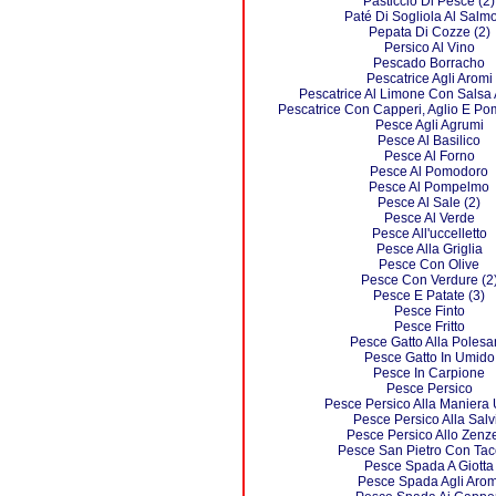
Pasticcio Di Pesce (2)
Paté Di Sogliola Al Salm
Pepata Di Cozze (2)
Persico Al Vino
Pescado Borracho
Pescatrice Agli Aromi
Pescatrice Al Limone Con Salsa 
Pescatrice Con Capperi, Aglio E P
Pesce Agli Agrumi
Pesce Al Basilico
Pesce Al Forno
Pesce Al Pomodoro
Pesce Al Pompelmo
Pesce Al Sale (2)
Pesce Al Verde
Pesce All'uccelletto
Pesce Alla Griglia
Pesce Con Olive
Pesce Con Verdure (2
Pesce E Patate (3)
Pesce Finto
Pesce Fritto
Pesce Gatto Alla Polesa
Pesce Gatto In Umido
Pesce In Carpione
Pesce Persico
Pesce Persico Alla Maniera
Pesce Persico Alla Salv
Pesce Persico Allo Zenz
Pesce San Pietro Con Tac
Pesce Spada A Giotta
Pesce Spada Agli Arom