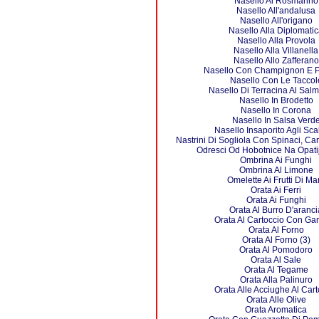
Nasello Al Rosmarino
Nasello All'andalusa
Nasello All'origano
Nasello Alla Diplomati
Nasello Alla Provola
Nasello Alla Villanella
Nasello Allo Zafferano
Nasello Con Champignon E P
Nasello Con Le Taccol
Nasello Di Terracina Al Salm
Nasello In Brodetto
Nasello In Corona
Nasello In Salsa Verd
Nasello Insaporito Agli Sca
Nastrini Di Sogliola Con Spinaci, Ca
Odresci Od Hobotnice Na Opatij
Ombrina Ai Funghi
Ombrina Al Limone
Omelette Ai Frutti Di Ma
Orata Ai Ferri
Orata Ai Funghi
Orata Al Burro D'aranci
Orata Al Cartoccio Con Ga
Orata Al Forno
Orata Al Forno (3)
Orata Al Pomodoro
Orata Al Sale
Orata Al Tegame
Orata Alla Palinuro
Orata Alle Acciughe Al Cart
Orata Alle Olive
Orata Aromatica