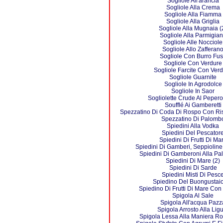
Sogliole All'arancia
Sogliole Alla Crema
Sogliole Alla Fiamma
Sogliole Alla Griglia
Sogliole Alla Mugnaia (
Sogliole Alla Parmigia
Sogliole Alle Nocciole
Sogliole Allo Zafferan
Sogliole Con Burro Fu
Sogliole Con Verdure
Sogliole Farcite Con Ver
Sogliole Guarnite
Sogliole In Agrodolce
Sogliole In Saor
Sogliolette Crude Al Peper
Soufflé Ai Gamberetti
Spezzatino Di Coda Di Rospo Con Ri
Spezzatino Di Palomb
Spiedini Alla Vodka
Spiedini Del Pescator
Spiedini Di Frutti Di Ma
Spiedini Di Gamberi, Seppioline
Spiedini Di Gamberoni Alla Pa
Spiedini Di Mare (2)
Spiedini Di Sarde
Spiedini Misti Di Pesc
Spiedino Del Buongustaio
Spiedino Di Frutti Di Mare Con
Spigola Al Sale
Spigola All'acqua Pazz
Spigola Arrosto Alla Lig
Spigola Lessa Alla Maniera R