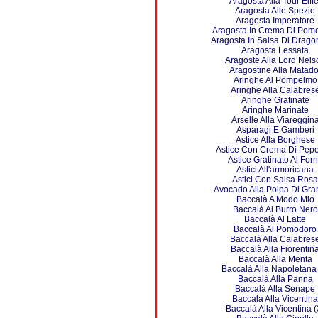
Aragosta Alla Tour Eiffe
Aragosta Alle Spezie
Aragosta Imperatore
Aragosta In Crema Di Pom
Aragosta In Salsa Di Drago
Aragosta Lessata
Aragoste Alla Lord Nels
Aragostine Alla Matado
Aringhe Al Pompelmo
Aringhe Alla Calabres
Aringhe Gratinate
Aringhe Marinate
Arselle Alla Viareggin
Asparagi E Gamberi
Astice Alla Borghese
Astice Con Crema Di Pepe
Astice Gratinato Al For
Astici All'armoricana
Astici Con Salsa Rosa
Avocado Alla Polpa Di Gra
Baccalà A Modo Mio
Baccalà Al Burro Nero
Baccalà Al Latte
Baccalà Al Pomodoro
Baccalà Alla Calabres
Baccalà Alla Fiorentin
Baccalà Alla Menta
Baccalà Alla Napoletana 
Baccalà Alla Panna
Baccalà Alla Senape
Baccalà Alla Vicentina
Baccalà Alla Vicentina (