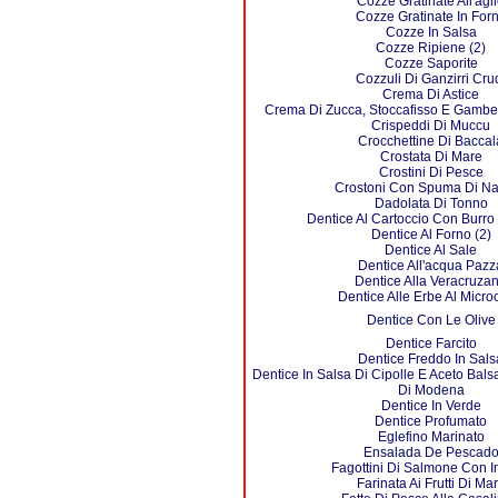
Cozze Gratinate All'agl
Cozze Gratinate In For
Cozze In Salsa
Cozze Ripiene (2)
Cozze Saporite
Cozzuli Di Ganzirri Cru
Crema Di Astice
Crema Di Zucca, Stoccafisso E Gambe
Crispeddi Di Muccu
Crocchettine Di Baccal
Crostata Di Mare
Crostini Di Pesce
Crostoni Con Spuma Di Na
Dadolata Di Tonno
Dentice Al Cartoccio Con Burro
Dentice Al Forno (2)
Dentice Al Sale
Dentice All'acqua Pazz
Dentice Alla Veracruza
Dentice Alle Erbe Al Micr
Dentice Con Le Olive
Dentice Farcito
Dentice Freddo In Sals
Dentice In Salsa Di Cipolle E Aceto Bal
Di Modena
Dentice In Verde
Dentice Profumato
Eglefino Marinato
Ensalada De Pescad
Fagottini Di Salmone Con I
Farinata Ai Frutti Di Ma