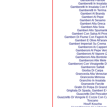
Gamberetti Flambè
Gamberetti In Insalata
Gamberetti In Insalata Con F
Gamberetti In Terrina
Gamberi Al Brandy
Gamberi Al Pepe
Gamberi Al Sesamo
Gamberi Alla Greca
Gamberi Alla Soia
Gamberi Allo Spumant
Gamberi Con Salsa Al Pro
Gamberi Di Fiume Con Fagioli Al
Gamberi E Olive All'aran
Gamberi Imperiali Su Crema 
Gamberoni Ai Capperi
Gamberoni Al Pepe Ver
Gamberoni Al Vapore (
Gamberoni Alla Bordole
Gamberoni Alle Mele
Gamberoni Con Vinaigrette D
Gamberoni Saltati
Giorba Di Carpa
Granceola Alla Venezia
Granceola Mimosa
Granchio In Insalata
Granseole Farcite
Gratin Di Polpa Di Granc
Grigliata Di Spada, Gamberi E
Guazzetto Del Pescato
Guazzetto Di Vongole E Cozze Con Ca
Toscano
Hout'l Koucha