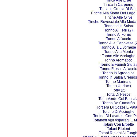
Tinca Alle Erbe
Tinca In Carpione
Tinca In Crosta Di Sal
Tinche Alla Moda Del Lago 
Tinche Alle Olive
Tinche Rovesciate Alla Moda
Tonnetto In Salsa
Tonno Ai Ferri (2)
Tonno Al Forno
Tonno All'aceto
Tonno Alla Genovese (
Tonno Alla Livornese
Tonno Alla Menta
Tonno Alle Acciughe
Tonno Aromatico
Tonno E Fagioli Stufat
Tonno Fresco All'acet
Tonno In Agrodolce
Tonno In Salsa Cremo
Tonno Marinato
Tonno Ubriaco
Torly (2)
Torta Di Pesce
Torta Verde Col Baccal
Tortas De Camaròn
Tortiera Di Cozze E Pata
Tortino Di Acciughe
Tortino Di Lavarelli Con P
Totanetti Agli Asparagi E 
Totani Con Erbette
Totani Ripieni
Totani Ripieni Ai Fungh