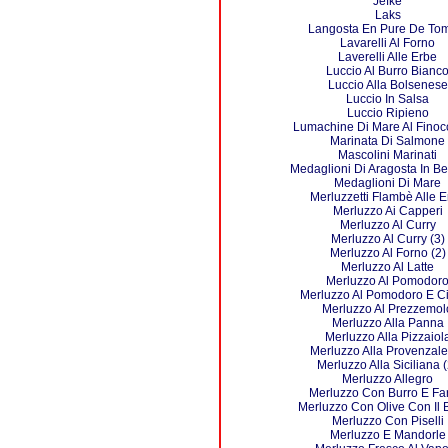
Jefke
Laks
Langosta En Pure De To
Lavarelli Al Forno
Laverelli Alle Erbe
Luccio Al Burro Bianc
Luccio Alla Bolsenese
Luccio In Salsa
Luccio Ripieno
Lumachine Di Mare Al Finocc
Marinata Di Salmone
Mascolini Marinati
Medaglioni Di Aragosta In Bel
Medaglioni Di Mare
Merluzzetti Flambè Alle 
Merluzzo Ai Capperi
Merluzzo Al Curry
Merluzzo Al Curry (3)
Merluzzo Al Forno (2)
Merluzzo Al Latte
Merluzzo Al Pomodor
Merluzzo Al Pomodoro E Ci
Merluzzo Al Prezzemol
Merluzzo Alla Panna
Merluzzo Alla Pizzaiol
Merluzzo Alla Provenzale
Merluzzo Alla Siciliana (
Merluzzo Allegro
Merluzzo Con Burro E Fa
Merluzzo Con Olive Con Il
Merluzzo Con Piselli
Merluzzo E Mandorle