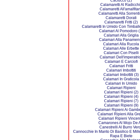
Caciucco (2)
Calamaretti Al Radicch
Calamaretti All'amalfita
Calamaretti Alla Sorrent
Calamaretti Dorati
Calamaretti Fritti (2)
Calamaretti In Umido Con Timball
Calamari Al Pomodoro (
Calamari Alla Griglia
Calamari Alla Panamen
Calamari Alla Rucola
Calamari Alle Erbette
Calamari Con Piselli
Calamari Dell'imperatri
Calamari E Carciofi
Calamari Fritti
Calamari Imbottiti
Calamari Imbottiti (3)
Calamari In Graticola
Calamari In Umido
Calamari Ripieni
Calamari Ripieni (2)
Calamari Ripieni (4)
Calamari Ripieni (7)
Calamari Ripieni (9)
Calamari Ripieni Ai Gambe
Calamari Ripieni Alla Gr
Calamari Ripieni Vince
Camarones Al Mojo De 
Canestrelli Al Burro Ver
Cannocchie In Manto Di Basilico E Mill
Rapa E Biete