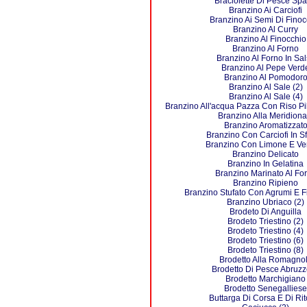
Braciolette Di Pesce Sp
Branzino Ai Carciofi
Branzino Ai Semi Di Finoc
Branzino Al Curry
Branzino Al Finocchio
Branzino Al Forno
Branzino Al Forno In Sa
Branzino Al Pepe Verd
Branzino Al Pomodor
Branzino Al Sale (2)
Branzino Al Sale (4)
Branzino All'acqua Pazza Con Riso P
Branzino Alla Meridiona
Branzino Aromatizzat
Branzino Con Carciofi In Sf
Branzino Con Limone E Ve
Branzino Delicato
Branzino In Gelatina
Branzino Marinato Al Fo
Branzino Ripieno
Branzino Stufato Con Agrumi E F
Branzino Ubriaco (2)
Brodeto Di Anguilla
Brodeto Triestino (2)
Brodeto Triestino (4)
Brodeto Triestino (6)
Brodeto Triestino (8)
Brodetto Alla Romagno
Brodetto Di Pesce Abruz
Brodetto Marchigiano
Brodetto Senegalliese
Buttarga Di Corsa E Di Ri