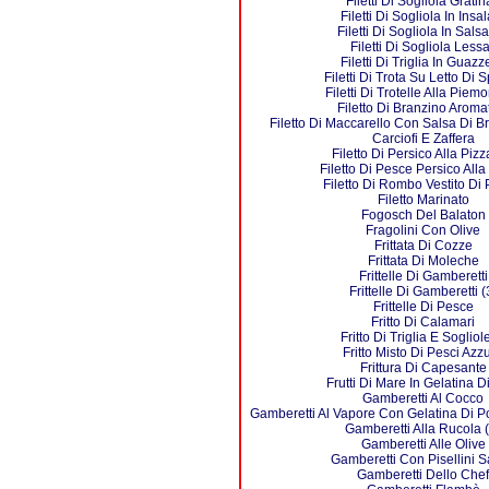
Filetti Di Sogliola Gratin
Filetti Di Sogliola In Insa
Filetti Di Sogliola In Salsa
Filetti Di Sogliola Lessa
Filetti Di Triglia In Guazz
Filetti Di Trota Su Letto Di 
Filetti Di Trotelle Alla Piem
Filetto Di Branzino Aroma
Filetto Di Maccarello Con Salsa Di B
Carciofi E Zaffera
Filetto Di Persico Alla Pizz
Filetto Di Pesce Persico All
Filetto Di Rombo Vestito Di 
Filetto Marinato
Fogosch Del Balaton
Fragolini Con Olive
Frittata Di Cozze
Frittata Di Moleche
Frittelle Di Gamberetti
Frittelle Di Gamberetti (
Frittelle Di Pesce
Fritto Di Calamari
Fritto Di Triglia E Sogliol
Fritto Misto Di Pesci Azzu
Frittura Di Capesante
Frutti Di Mare In Gelatina D
Gamberetti Al Cocco
Gamberetti Al Vapore Con Gelatina Di P
Gamberetti Alla Rucola (
Gamberetti Alle Olive
Gamberetti Con Pisellini Sa
Gamberetti Dello Chef