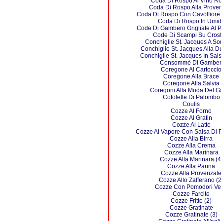
Coda Di Rospo Al Vino R
Coda Di Rospo Alla Prove
Coda Di Rospo Con Cavolfiore 
Coda Di Rospo In Umi
Code Di Gambero Grigliate Al
Code Di Scampi Su Crost
Conchiglie St. Jacques A So
Conchiglie St. Jacques Alla 
Conchiglie St. Jacques In Sal
Consommè Di Gamber
Coregone Al Cartocci
Coregone Alla Brace
Coregone Alla Salvia
Coregoni Alla Moda Del G
Cotolette Di Palombo
Coulis
Cozze Al Forno
Cozze Al Gratin
Cozze Al Latte
Cozze Al Vapore Con Salsa Di
Cozze Alla Birra
Cozze Alla Crema
Cozze Alla Marinara
Cozze Alla Marinara (4
Cozze Alla Panna
Cozze Alla Provenzal
Cozze Allo Zafferano (2
Cozze Con Pomodori Ve
Cozze Farcite
Cozze Fritte (2)
Cozze Gratinate
Cozze Gratinate (3)