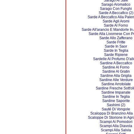
Sarago Al Sale
Sarago Aromatico
Sarago Con Funghi
Sarde A Beccafico (2)
Sarde A Beccafico Alla Pale
Sarde Agli Aromi
Sarde Al Forno
Sarde All'arancio E Mandorle In
Sarde Alla Livornese Con P
Sarde Allo Zafferano
Sarde Fritte
Sarde In Saor
Sarde In Teglia
Sarde Ripiene
Sardelle Al Profumo D'all
Sardine A Beccafico
Sardine Al Forno
Sardine Al Gratin
Sardine Alla Griglia
Sardine Alle Verdure
Sardine Arrotolate
Sardine Fresche Sott'ol
Sardine Impanate
Sardine In Teglia
Sardine Saporite
Sashimi (2)
Sauté Di Vongole
Scaloppa Di Branzino Alla 
Scaloppe Di Storione In Agr
Scampi Ai Pomodori
Scampi Alla Diavola
Scampi Alla Salvia