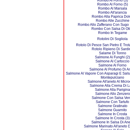
Rombo Al Forno (3)
Rombo Al Forno (5)
Rombo Al Marsala
Rombo All'arancia
Rombo Alla Paprica Dol
Rombo Alle Zucchine
Rombo Allo Zafferano Con Sugo 
Rombo Con Salsa Di Ol
Rombo In Tegame
Rotolini Di Sogliola
Rotolo Di Pesce San Pietro E Tro
Rotolo Ripieno Di Sardi
Salame Di Tonno
Salmone Ai Funghi (2)
Salmone Al Cartoccio
Salmone Al Forno
Salmone Al Profumo Di A
Salmone Al Vapore Con Asparagi E Salsa
Montepulciano
Salmone All'aneto Al Micr
Salmone Alla Crema Di L
Salmone Alla Parigina
Salmone Allo Zenzero
Salmone Con Salsa Ver
Salmone Con Tartufo
Salmone Gratinato
Salmone Guarnito
Salmone In Crosta
Salmone In Crosta (3)
Salmone In Salsa Di An
Salmone Marinato All'aneto D