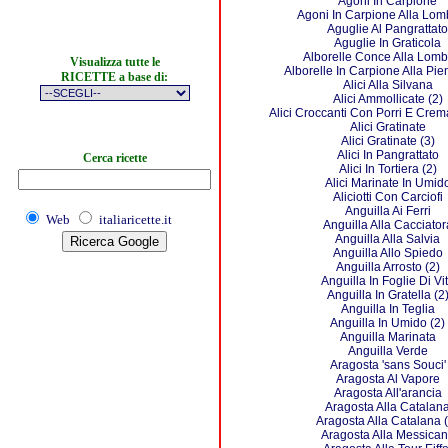
Agoni In Carpione
Agoni In Carpione Alla Lo
Aguglie Al Pangrattato
Aguglie In Graticola
Alborelle Conce Alla Lom
Visualizza tutte le
Alborelle In Carpione Alla Pi
RICETTE a base di:
Alici Alla Silvana
Alici Ammollicate (2)
Alici Croccanti Con Porri E Crem
Alici Gratinate
Alici Gratinate (3)
Alici In Pangrattato
Cerca ricette
Alici In Tortiera (2)
Alici Marinate In Umid
Aliciotti Con Carciofi
Anguilla Ai Ferri
Web
italiaricette.it
Anguilla Alla Cacciator
Anguilla Alla Salvia
Anguilla Allo Spiedo
Anguilla Arrosto (2)
Anguilla In Foglie Di Vi
Anguilla In Gratella (2
Anguilla In Teglia
Anguilla In Umido (2)
Anguilla Marinata
Anguilla Verde
Aragosta 'sans Souci'
Aragosta Al Vapore
Aragosta All'arancia
Aragosta Alla Catalan
Aragosta Alla Catalana (
Aragosta Alla Messica