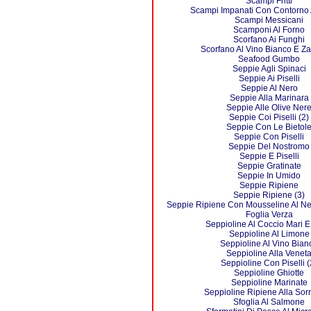
Scampi Fritti
Scampi Impanati Con Contorno 
Scampi Messicani
Scamponi Al Forno
Scorfano Ai Funghi
Scorfano Al Vino Bianco E Za
Seafood Gumbo
Seppie Agli Spinaci
Seppie Ai Piselli
Seppie Al Nero
Seppie Alla Marinara
Seppie Alle Olive Ner
Seppie Coi Piselli (2)
Seppie Con Le Bietol
Seppie Con Piselli
Seppie Del Nostromo
Seppie E Piselli
Seppie Gratinate
Seppie In Umido
Seppie Ripiene
Seppie Ripiene (3)
Seppie Ripiene Con Mousseline Al Ne
Foglia Verza
Seppioline Al Coccio Mari E
Seppioline Al Limone
Seppioline Al Vino Bian
Seppioline Alla Venet
Seppioline Con Piselli (
Seppioline Ghiotte
Seppioline Marinate
Seppioline Ripiene Alla Sor
Sfoglia Al Salmone