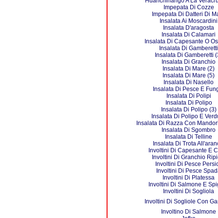
Huanchinango A La Veracr
Impepata Di Cozze
Impepata Di Datteri Di M
Insalata Ai Moscardini
Insalata D'aragosta
Insalata Di Calamari
Insalata Di Capesante O Os
Insalata Di Gamberetti
Insalata Di Gamberetti (
Insalata Di Granchio
Insalata Di Mare (2)
Insalata Di Mare (5)
Insalata Di Nasello
Insalata Di Pesce E Fun
Insalata Di Polipi
Insalata Di Polipo
Insalata Di Polipo (3)
Insalata Di Polipo E Verd
Insalata Di Razza Con Mandor
Insalata Di Sgombro
Insalata Di Telline
Insalata Di Trota All'aran
Involtini Di Capesante E 
Involtini Di Granchio Ripi
Involtini Di Pesce Persi
Involtini Di Pesce Spa
Involtini Di Platessa
Involtini Di Salmone E Spi
Involtini Di Sogliola
Involtini Di Sogliole Con G
Involtino Di Salmone