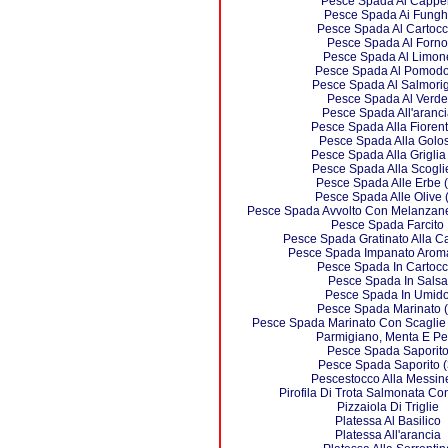
Pesce Spada Ai Capper
Pesce Spada Ai Fungh
Pesce Spada Al Cartocc
Pesce Spada Al Forno
Pesce Spada Al Limon
Pesce Spada Al Pomodo
Pesce Spada Al Salmorig
Pesce Spada Al Verde
Pesce Spada All'aranci
Pesce Spada Alla Fiorent
Pesce Spada Alla Golo
Pesce Spada Alla Griglia 
Pesce Spada Alla Scogli
Pesce Spada Alle Erbe (
Pesce Spada Alle Olive 
Pesce Spada Avvolto Con Melanzan
Pesce Spada Farcito
Pesce Spada Gratinato Alla C
Pesce Spada Impanato Aroma
Pesce Spada In Cartocc
Pesce Spada In Salsa
Pesce Spada In Umid
Pesce Spada Marinato (
Pesce Spada Marinato Con Scaglie
Parmigiano, Menta E Pe
Pesce Spada Saporit
Pesce Spada Saporito (
Pescestocco Alla Messin
Pirofila Di Trota Salmonata Co
Pizzaiola Di Triglie
Platessa Al Basilico
Platessa All'arancia