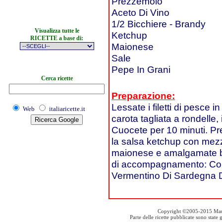
Prezzemolo
Aceto Di Vino
1/2 Bicchiere - Brandy
Visualizza tutte le
Ketchup
RICETTE a base di:
Maionese
Sale
Pepe In Grani
Cerca ricette
Preparazione:
Lessate i filetti di pesce i
Web
italiaricette.it
carota tagliata a rondelle,
Cuocete per 10 minuti. Pr
la salsa ketchup con mezz
maionese e amalgamate bene
di accompagnamento: Coll
Vermentino Di Sardegna
Copyright ©2005-2015 Mauro S
Parte delle ricette pubblicate sono stat