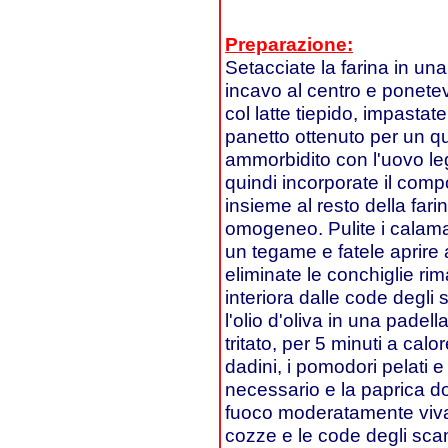
Preparazione:
Setacciate la farina in un
incavo al centro e ponetevi 
col latte tiepido, impastatel
panetto ottenuto per un qua
ammorbidito con l'uovo le
quindi incorporate il compo
insieme al resto della fari
omogeneo. Pulite i calamare
un tegame e fatele aprire 
eliminate le conchiglie rim
interiora dalle code degl
l'olio d'oliva in una padell
tritato, per 5 minuti a calo
dadini, i pomodori pelati e i
necessario e la paprica do
fuoco moderatamente vivace
cozze e le code degli scam