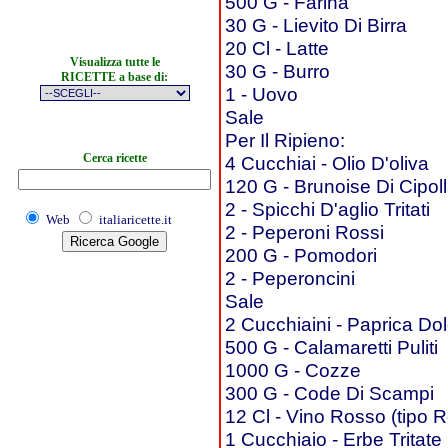
500 G - Farina
30 G - Lievito Di Birra
20 Cl - Latte
Visualizza tutte le
30 G - Burro
RICETTE a base di:
1 - Uovo
Sale
Per Il Ripieno:
Cerca ricette
4 Cucchiai - Olio D'oliva
120 G - Brunoise Di Cipol
2 - Spicchi D'aglio Tritati
Web
italiaricette.it
2 - Peperoni Rossi
200 G - Pomodori
2 - Peperoncini
Sale
2 Cucchiaini - Paprica Do
500 G - Calamaretti Puliti
1000 G - Cozze
300 G - Code Di Scampi
12 Cl - Vino Rosso (tipo R
1 Cucchiaio - Erbe Tritate 