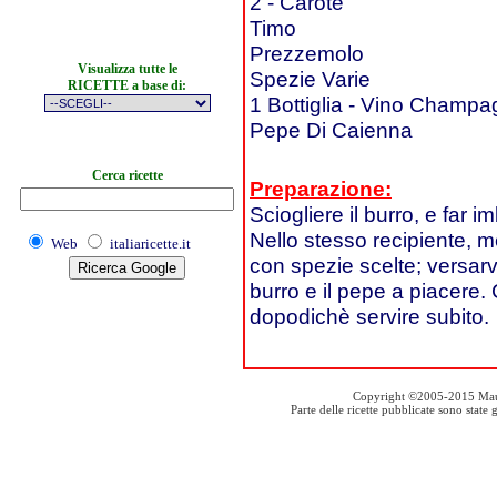
2 - Carote
Timo
Prezzemolo
Visualizza tutte le
Spezie Varie
RICETTE a base di:
1 Bottiglia - Vino Champa
Pepe Di Caienna
Cerca ricette
Preparazione:
Sciogliere il burro, e far im
Nello stesso recipiente, m
Web
italiaricette.it
con spezie scelte; versarv
burro e il pepe a piacere
dopodichè servire subito.
Copyright ©2005-2015 Mauro S
Parte delle ricette pubblicate sono stat