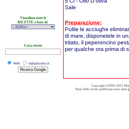
5 Cl - Olio D'oliva
Sale
Visualizza tutte le
Preparazione:
RICETTE a base di:
Pulite le acciughe elimina
di mare, disponetele in una 
tritato, il peperoncino pest
Cerca ricette
per qualche ora prima di s
Web
italiaricette.it
Copyright ©2005-2015 Mauro S
Parte delle ricette pubblicate sono stat