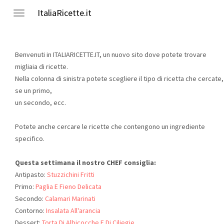
ItaliaRicette.it
Toggle
navigation
Benvenuti in ITALIARICETTE.IT, un nuovo sito dove potete trovare
migliaia di ricette.
Nella colonna di sinistra potete scegliere il tipo di ricetta che cercate,
se un primo,
un secondo, ecc.
Potete anche cercare le ricette che contengono un ingrediente
specifico.
Questa settimana il nostro CHEF consiglia:
Antipasto:
Stuzzichini Fritti
Primo:
Paglia E Fieno Delicata
Secondo:
Calamari Marinati
Contorno:
Insalata All'arancia
Dessert:
Torta Di Albicocche E Di Ciliegie