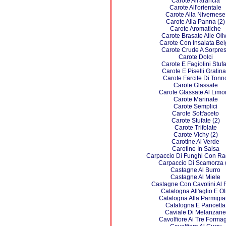
Carote All'arancia
Carote All'orientale
Carote Alla Nivernese
Carote Alla Panna (2)
Carote Aromatiche
Carote Brasate Alle Oli
Carote Con Insalata Bel
Carote Crude A Sorpre
Carote Dolci
Carote E Fagiolini Stufa
Carote E Piselli Gratina
Carote Farcite Di Tonn
Carote Glassate
Carote Glassate Al Lim
Carote Marinate
Carote Semplici
Carote Sott'aceto
Carote Stufate (2)
Carote Trifolate
Carote Vichy (2)
Carotine Al Verde
Carotine In Salsa
Carpaccio Di Funghi Con Ra
Carpaccio Di Scamorza 
Castagne Al Burro
Castagne Al Miele
Castagne Con Cavolini Al 
Catalogna All'aglio E Ol
Catalogna Alla Parmigi
Catalogna E Pancetta
Caviale Di Melanzane
Cavolfiore Ai Tre Forma