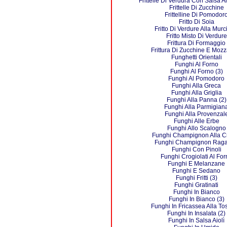
Frittelle Di Verdura Con Salsa A
Frittelle Di Zucchine
Frittelline Di Pomodor
Fritto Di Soia
Fritto Di Verdure Alla Mur
Fritto Misto Di Verdure
Frittura Di Formaggio
Frittura Di Zucchine E Mozz
Funghetti Orientali
Funghi Al Forno
Funghi Al Forno (3)
Funghi Al Pomodoro
Funghi Alla Greca
Funghi Alla Griglia
Funghi Alla Panna (2)
Funghi Alla Parmigian
Funghi Alla Provenzal
Funghi Alle Erbe
Funghi Allo Scalogno
Funghi Champignon Alla 
Funghi Champignon Raga
Funghi Con Pinoli
Funghi Crogiolati Al For
Funghi E Melanzane
Funghi E Sedano
Funghi Fritti (3)
Funghi Gratinati
Funghi In Bianco
Funghi In Bianco (3)
Funghi In Fricassea Alla T
Funghi In Insalata (2)
Funghi In Salsa Aiolì