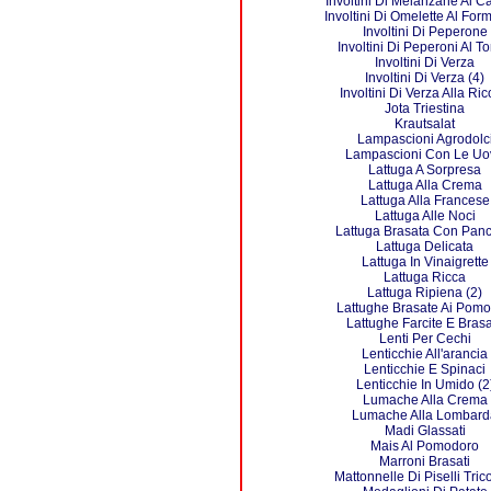
Involtini Di Melanzane Ai C
Involtini Di Omelette Al For
Involtini Di Peperone
Involtini Di Peperoni Al T
Involtini Di Verza
Involtini Di Verza (4)
Involtini Di Verza Alla Ric
Jota Triestina
Krautsalat
Lampascioni Agrodolc
Lampascioni Con Le Uo
Lattuga A Sorpresa
Lattuga Alla Crema
Lattuga Alla Francese
Lattuga Alle Noci
Lattuga Brasata Con Panc
Lattuga Delicata
Lattuga In Vinaigrette
Lattuga Ricca
Lattuga Ripiena (2)
Lattughe Brasate Ai Pomo
Lattughe Farcite E Bras
Lenti Per Cechi
Lenticchie All'arancia
Lenticchie E Spinaci
Lenticchie In Umido (2
Lumache Alla Crema
Lumache Alla Lombard
Madi Glassati
Mais Al Pomodoro
Marroni Brasati
Mattonnelle Di Piselli Tric