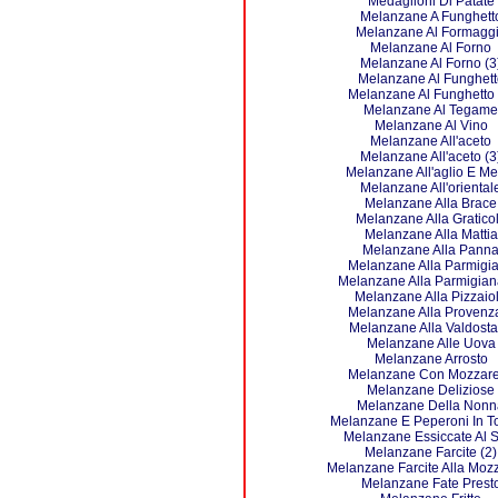
Medaglioni Di Patate
Melanzane A Funghett
Melanzane Al Formagg
Melanzane Al Forno
Melanzane Al Forno (3
Melanzane Al Funghett
Melanzane Al Funghetto 
Melanzane Al Tegame
Melanzane Al Vino
Melanzane All'aceto
Melanzane All'aceto (3
Melanzane All'aglio E Me
Melanzane All'oriental
Melanzane Alla Brace
Melanzane Alla Gratico
Melanzane Alla Mattia
Melanzane Alla Pann
Melanzane Alla Parmigi
Melanzane Alla Parmigian
Melanzane Alla Pizzaio
Melanzane Alla Provenz
Melanzane Alla Valdost
Melanzane Alle Uova
Melanzane Arrosto
Melanzane Con Mozzare
Melanzane Deliziose
Melanzane Della Nonn
Melanzane E Peperoni In To
Melanzane Essiccate Al 
Melanzane Farcite (2)
Melanzane Farcite Alla Mozz
Melanzane Fate Prest