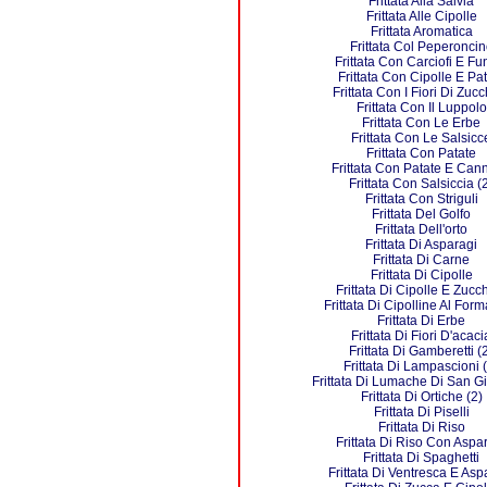
Frittata Alla Salvia
Frittata Alle Cipolle
Frittata Aromatica
Frittata Col Peperoncin
Frittata Con Carciofi E Fu
Frittata Con Cipolle E Pa
Frittata Con I Fiori Di Zuc
Frittata Con Il Luppolo
Frittata Con Le Erbe
Frittata Con Le Salsicc
Frittata Con Patate
Frittata Con Patate E Cann
Frittata Con Salsiccia (
Frittata Con Striguli
Frittata Del Golfo
Frittata Dell'orto
Frittata Di Asparagi
Frittata Di Carne
Frittata Di Cipolle
Frittata Di Cipolle E Zucc
Frittata Di Cipolline Al For
Frittata Di Erbe
Frittata Di Fiori D'acaci
Frittata Di Gamberetti (
Frittata Di Lampascioni 
Frittata Di Lumache Di San 
Frittata Di Ortiche (2)
Frittata Di Piselli
Frittata Di Riso
Frittata Di Riso Con Aspa
Frittata Di Spaghetti
Frittata Di Ventresca E Asp