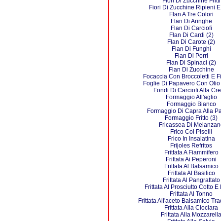
Fiori Di Zucchine Fritti
Fiori Di Zucchine Ripieni E F
Flan A Tre Colori
Flan Di Aringhe
Flan Di Carciofi
Flan Di Cardi (2)
Flan Di Carote (2)
Flan Di Funghi
Flan Di Porri
Flan Di Spinaci (2)
Flan Di Zucchine
Focaccia Con Broccoletti E F
Foglie Di Papavero Con Olio
Fondi Di Carciofi Alla Cr
Formaggio All'aglio
Formaggio Bianco
Formaggio Di Capra Alla P
Formaggio Fritto (3)
Fricassea Di Melanzan
Frico Coi Piselli
Frico In Insalatina
Frijoles Refritos
Frittata A Fiammifero
Frittata Ai Peperoni
Frittata Al Balsamico
Frittata Al Basilico
Frittata Al Pangrattato
Frittata Al Prosciutto Cotto 
Frittata Al Tonno
Frittata All'aceto Balsamico Tr
Frittata Alla Ciociara
Frittata Alla Mozzarell