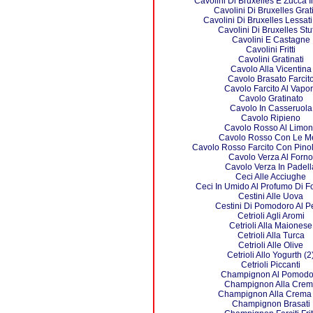
Cavolini Di Bruxelles E Zucca I
Cavolini Di Bruxelles Grati
Cavolini Di Bruxelles Lessati 
Cavolini Di Bruxelles Stuf
Cavolini E Castagne
Cavolini Fritti
Cavolini Gratinati
Cavolo Alla Vicentina
Cavolo Brasato Farcit
Cavolo Farcito Al Vapo
Cavolo Gratinato
Cavolo In Casseruola
Cavolo Ripieno
Cavolo Rosso Al Limo
Cavolo Rosso Con Le M
Cavolo Rosso Farcito Con Pinol
Cavolo Verza Al Forno
Cavolo Verza In Padell
Ceci Alle Acciughe
Ceci In Umido Al Profumo Di 
Cestini Alle Uova
Cestini Di Pomodoro Al P
Cetrioli Agli Aromi
Cetrioli Alla Maionese
Cetrioli Alla Turca
Cetrioli Alle Olive
Cetrioli Allo Yogurth (2
Cetrioli Piccanti
Champignon Al Pomodo
Champignon Alla Cre
Champignon Alla Crema 
Champignon Brasati