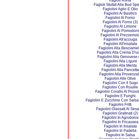
Fagioli Rifritti
Fagioli Stufati Alla Bud Sp
Fagiolini Aglio E Olio
Fagiolini Al Basilico
Fagiolini Al Forno
Fagiolini Al Forno (3)
Fagiolini Al Limone
Fagiolini Al Pomodoro
Fagiolini Al Prezzemol
Fagiolini All'acciuga
Fagiolini All'insalata
Fagiolini Alla Besciamel
Fagiolini Alla Crema D'u
Fagiolini Alla Genovese 
Fagiolini Alla Ligure
Fagiolini Alla Menta
Fagiolini Alla Pancetta
Fagiolini Alla Provenza
Fagiolini Alle Olive
Fagiolini Con Il Sugo
Fagiolini Con Rouille
Fagiolini Corallo Al Provo
Fagiolini E Funghi
Fagiolini E Zucchine Con Salsa
Fagiolini Fritti
Fagiolini Glassati Al Se
Fagiolini Gratinati (2)
Fagiolini In Agrodolce
Fagiolini In Fricassea
Fagiolini In Insalata
Fagiolini In Padella
Fagiolini In Salsa