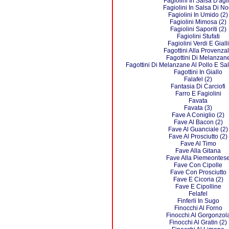
Fagiolini In Salsa D'agl
Fagiolini In Salsa Di No
Fagiolini In Umido (2)
Fagiolini Mimosa (2)
Fagiolini Saporiti (2)
Fagiolini Stufati
Fagiolini Verdi E Gialli
Fagottini Alla Provenza
Fagottini Di Melanzan
Fagottini Di Melanzane Al Pollo E S
Fagottini In Giallo
Falafel (2)
Fantasia Di Carciofi
Farro E Fagiolini
Favata
Favata (3)
Fave A Coniglio (2)
Fave Al Bacon (2)
Fave Al Guanciale (2)
Fave Al Prosciutto (2)
Fave Al Timo
Fave Alla Gitana
Fave Alla Piemeontes
Fave Con Cipolle
Fave Con Prosciutto
Fave E Cicoria (2)
Fave E Cipolline
Felafel
Finferli In Sugo
Finocchi Al Forno
Finocchi Al Gorgonzol
Finocchi Al Gratin (2)