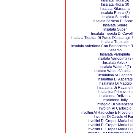
Insalata Ricca (6)
Insalata Ricca (8)
Insalata Rilassante
Insalata Russa (3)
Insalata Saporita
Insalata Sfiziosa Di Sonc
Insalata Solare
Insalata Super
Insalata Tiepida Di Cavolf
Insalata Tiepida Di Punte D'asparagi,
Insalata Tropicale
Insalata Valeriana Con Barbabietole 
Sesamo
Insalata Variopinta
Insalata Variopinta (3)
Insalata Volvox
Insalata Waldorf (2)
Insalata Waldorf Astoria 
Insalatina Ai Capperi
Insalatina Di Asparagi
Insalatina Di Maggio
Insalatina Di Ravanell
Insalatina Primaverile
Insalatona Deliziosa
Insalatona Jolly
Intingolo Di Melanzan
Involtini Al Cartoccio
Involtini Al Radicchio E Provolo
Involtini Di Cavolo Al Fa
Involtini Di Crepes Maria Lu
Involtini Di Crepes Maria Lu
Involtini Di Crepes Maria Lu