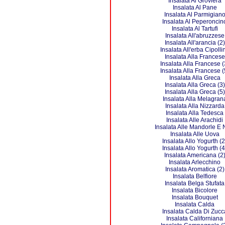
Insalata Al Groviera
Insalata Al Pane
Insalata Al Parmigian
Insalata Al Peperoncin
Insalata Al Tartufi
Insalata All'abruzzese
Insalata All'arancia (2)
Insalata All'erba Cipolli
Insalata Alla Francese
Insalata Alla Francese (
Insalata Alla Francese (
Insalata Alla Greca
Insalata Alla Greca (3)
Insalata Alla Greca (5)
Insalata Alla Melagran
Insalata Alla Nizzarda
Insalata Alla Tedesca
Insalata Alle Arachidi
Insalata Alle Mandorle E 
Insalata Alle Uova
Insalata Allo Yogurth (2
Insalata Allo Yogurth (4
Insalata Americana (2
Insalata Arlecchino
Insalata Aromatica (2)
Insalata Belfiore
Insalata Belga Stufata
Insalata Bicolore
Insalata Bouquet
Insalata Calda
Insalata Calda Di Zucc
Insalata Californiana