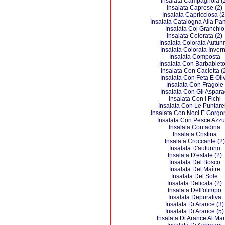
Insalata Campagnola (
Insalata Caprese (2)
Insalata Capricciosa (2
Insalata Catalogna Alla Pa
Insalata Col Granchio
Insalata Colorata (2)
Insalata Colorata Autun
Insalata Colorata Inver
Insalata Composta
Insalata Con Barbabieto
Insalata Con Caciotta (
Insalata Con Feta E Oli
Insalata Con Fragole
Insalata Con Gli Aspara
Insalata Con I Fichi
Insalata Con Le Puntare
Insalata Con Noci E Gorgo
Insalata Con Pesce Azzu
Insalata Contadina
Insalata Cristina
Insalata Croccante (2)
Insalata D'autunno
Insalata D'estate (2)
Insalata Del Bosco
Insalata Del Maître
Insalata Del Sole
Insalata Delicata (2)
Insalata Dell'olimpo
Insalata Depurativa
Insalata Di Arance (3)
Insalata Di Arance (5)
Insalata Di Arance Al Mart