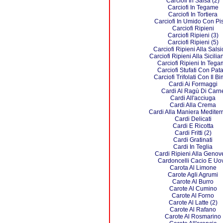
Carciofi In Salsa (2)
Carciofi In Tegame
Carciofi In Tortiera
Carciofi In Umido Con Pis
Carciofi Ripieni
Carciofi Ripieni (3)
Carciofi Ripieni (5)
Carciofi Ripieni Alla Salsi
Carciofi Ripieni Alla Sicilia
Carciofi Ripieni In Teg
Carciofi Stufati Con Pat
Carciofi Trifolati Con Il B
Cardi Ai Formaggi
Cardi Al Ragù Di Carn
Cardi All'acciuga
Cardi Alla Crema
Cardi Alla Maniera Mediter
Cardi Delicati
Cardi E Ricotta
Cardi Fritti (2)
Cardi Gratinati
Cardi In Teglia
Cardi Ripieni Alla Genov
Cardoncelli Cacio E Uo
Carota Al Limone
Carote Agli Agrumi
Carote Al Burro
Carote Al Cumino
Carote Al Forno
Carote Al Latte (2)
Carote Al Rafano
Carote Al Rosmarino