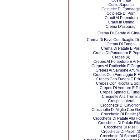
Coste Fritte
Coste Saporite
Cotolette Di Formaggi
Cotolette Di Porri
Crauti Al Pomodoro
Crauti In Umido
Crema D'asparagi
Crema Di Carote Al Gine
Crema Di Fave Con Scaglie Di
Crema Di Funghi
Crema Di Patate E Porr
Crema Di Pomodoro E Pep
Crepes (4)
Crepes Al Pomodoro E Ai F
Crepes Al Radicchio E Gorg
Crepes Al Salmone Affumi
Crepes Con Formaggio E F
Crepes Con Funghi E Erb
Crepes Con Ricotta E Spi
Crepes Di Verdure E To
Crepes Spinaci E Fung
Crespelle Alla Trentin
Crespelle Verdi
Crocchette Di Cavolfio
Crocchette Di Miglio Con Ge
Crocchette Di Patate (3
Crocchette Di Patate Alla F
Crocchette Di Patate Fila
Crocchette Di Piselli
Crocchette Di Piselli (3
Crocchette Di Spinaci (