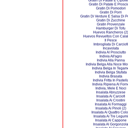
Gratin Di Patate E Cipolle
Gratin Di Patate E Prosci
Gratin Di Pomodori
Gratin Di Porri
Gratin Di Verdure E Salsa Di
Gratin Di Zucchine
Gratin Provenzale
Hamburger Di Tofu
Huevos Rancheros (2
Huevos Revueltos Con Cala
Il Pesce
Imbrogliata Di Carciofi
Incavolata
Indivia Al Prosciutto
Indivia All'agro
Indivia Alla Panna
Indivia Belga Alla Noce Mo
Indivia Belga In Tegam
Indivia Belga Stufata
Indivia Brasata
Indivia Fritta In Pastell
Indivia Ripiena Al Forn
Indivia, Mele E Noci
Insalata Abruzzese
Insalata Ai Carciofi
Insalata Ai Crostini
Insalata Ai Formaggi
Insalata Ai Pinoli (2)
Insalata Ai Quattro Colo
Insalata Ai Tre Legumi
Insalata Al Cappone
Insalata Al Gorgonzol