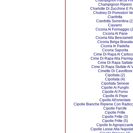
Champignon Farciti Frit
Champignon Ripieni
Charlotte Di Zucchine E P
Chutney Di Pomodori Ve
Cianfotta
Cianfotta Sorrentina (2
Ciavarro
Cicoria Al Formaggio (2
Cicoria Al Pane
Cicoria Alla Besciamell
Cicoria Belga Brasata
Cicoria In Padella
Cicoria Saporita
Cime Di Rapa Al Cartoc
Cime Di Rapa Alla Parmig
Cime Di Rapa Saltate
Cime Di Rapa Stufate Al 
Cimette Di Cavolfiore
Cipollata (2)
Cipollata (4)
Cipollata Senese
Cipolle Ai Funghi
Cipolle Al Forno
Cipolle Al Pepe
Cipolle All'orientale
Cipolle Bianche Ripiene Con Radicc
Cipolle Farcite
Cipolle Fritte
Cipolle Fritte (3)
Cipolle Fritte (5)
Cipolle In Agropiccant
Cipolle Lesse Alla Napole