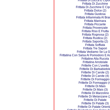
Frittata Di Zucca E Cipol
Frittata Di Zucchine
Frittata Di Zucchine E Cip
Frittata Dolce (2)
Frittata Gustosa
Frittata Infiammata Al Br
Frittata Marinara
Frittata Piccante
Frittata Provenzale
Frittata Riso E Frutta
Frittata Rognosa (2)
Frittata Rustica (2)
Frittata Saporita (2)
Frittata Soffiata
Frittata Tre Sapori
Frittata Vediamo Se La G
Frittatina Con Salsa Al Pomodoro E A
Frittatine Alla Rucola
Frittatine Arrotolate
Frittelle Con L'uvetta
Frittelle Di Barbabietol
Frittelle Di Carote (2)
Frittelle Di Carote (4)
Frittelle Di Formaggio
Frittelle Di Formaggio (
Frittelle Di Mais
Frittelle Di Mais (3)
Frittelle Di Marzolino
Frittelle Di Melanzane (
Frittelle Di Patate
Frittelle Di Patate (3)
Frittelle Di Patate Orient