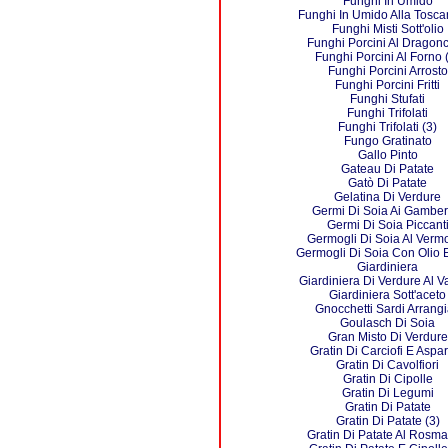
Funghi In Umido
Funghi In Umido Alla Tosca
Funghi Misti Sott'olio
Funghi Porcini Al Dragonc
Funghi Porcini Al Forno 
Funghi Porcini Arrosto
Funghi Porcini Fritti
Funghi Stufati
Funghi Trifolati
Funghi Trifolati (3)
Fungo Gratinato
Gallo Pinto
Gateau Di Patate
Gatò Di Patate
Gelatina Di Verdure
Germi Di Soia Ai Gambere
Germi Di Soia Piccant
Germogli Di Soia Al Verm
Germogli Di Soia Con Olio 
Giardiniera
Giardiniera Di Verdure Al 
Giardiniera Sott'aceto
Gnocchetti Sardi Arrangi
Goulasch Di Soia
Gran Misto Di Verdure
Gratin Di Carciofi E Aspa
Gratin Di Cavolfiori
Gratin Di Cipolle
Gratin Di Legumi
Gratin Di Patate
Gratin Di Patate (3)
Gratin Di Patate Al Rosma