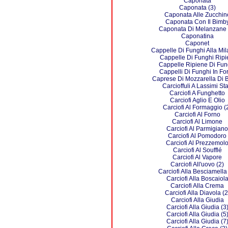
Caponata
Caponata (3)
Caponata Alle Zucchin
Caponata Con Il Bimb
Caponata Di Melanzane 
Caponatina
Caponet
Cappelle Di Funghi Alla Mi
Cappelle Di Funghi Ripi
Cappelle Ripiene Di Fun
Cappelli Di Funghi In Fo
Caprese Di Mozzarella Di B
Carcioffuli A Lassimi Sta
Carciofi A Funghetto
Carciofi Aglio E Olio
Carciofi Al Formaggio (
Carciofi Al Forno
Carciofi Al Limone
Carciofi Al Parmigiano
Carciofi Al Pomodoro
Carciofi Al Prezzemol
Carciofi Al Soufflé
Carciofi Al Vapore
Carciofi All'uovo (2)
Carciofi Alla Besciamella
Carciofi Alla Boscaiol
Carciofi Alla Crema
Carciofi Alla Diavola (2
Carciofi Alla Giudia
Carciofi Alla Giudia (3
Carciofi Alla Giudia (5
Carciofi Alla Giudia (7