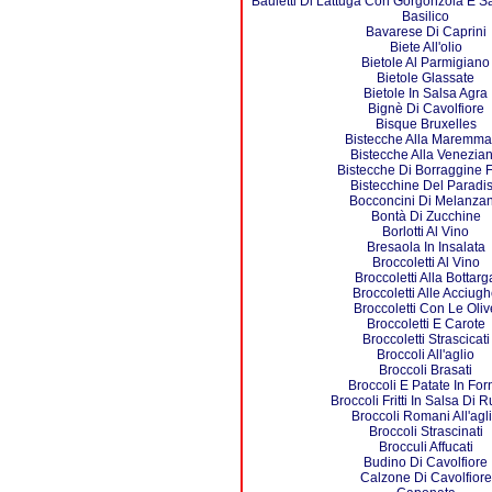
Bauletti Di Lattuga Con Gorgonzola E Sa
Basilico
Bavarese Di Caprini
Biete All'olio
Bietole Al Parmigiano
Bietole Glassate
Bietole In Salsa Agra
Bignè Di Cavolfiore
Bisque Bruxelles
Bistecche Alla Maremm
Bistecche Alla Venezia
Bistecche Di Borraggine Fr
Bistecchine Del Paradi
Bocconcini Di Melanza
Bontà Di Zucchine
Borlotti Al Vino
Bresaola In Insalata
Broccoletti Al Vino
Broccoletti Alla Bottarg
Broccoletti Alle Acciug
Broccoletti Con Le Oliv
Broccoletti E Carote
Broccoletti Strascicati
Broccoli All'aglio
Broccoli Brasati
Broccoli E Patate In For
Broccoli Fritti In Salsa Di 
Broccoli Romani All'agl
Broccoli Strascinati
Brocculi Affucati
Budino Di Cavolfiore
Calzone Di Cavolfiore