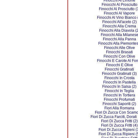
Finocchi Al Limone
Finocchi Al Prosciutto
Finocchi Al Prosciutto (
Finocchi Al Vapore
Finocchi Al Vino Bianco 
Finocchi All'aceto (2)
Finocchi Alla Crema
Finocchi Alla Diavola (
Finocchi Alla Milanes
Finocchi Alla Panna
Finocchi Alla Piemonte
Finocchi Alle Olive
Finocchi Brasati
Finocchi Con Olive
Finocchi E Carote Al Fo
Finocchi E Olive
Finocchi Gratinati
Finocchi Gratinati (3)
Finocchi In Crosta
Finocchi In Pastella
Finocchi In Salsa (2)
Finocchi In Teglia
Finocchi In Tortiera
Finocchi Profumati
Finocchi Saporiti (2)
Fiori Alla Romana
Fiori Di Zucca Con Scam
Fiori Di Zucca Farciti, Dorati E
Fiori Di Zucca Fritti (2)
Fiori Di Zucca Fritti (4)
Fiori Di Zucca Ripieni (
Fiori Di Zucca Ripieni (