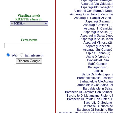
Asparagi Alla Parmigia
Asparagi Alla Valdosta
Asparagi Allo Zabaglio
Asparagi Con Burro Al Drag
Asparagi Con Uova E Pecorin
Visualizza tutte le
Asparagi E Carciofi Al Vino 
RICETTE a base di:
Asparagi Gratinati
Asparagi Gratinati (3)
Asparagi In Camicia
Asparagi In Salsa (2)
Asparagi In Salsa D'uo
Asparagi In Salsa Tarta
Cerca ricette
Asparagi Mimosa (2)
Asparagi Piccanti
Asparagi Sul Canapè
Aspic Al Tonno (2)
Web
italiaricette.it
Aspic Di Verdure
Avocado Al Riso
Babà Ganush
Babaganoush
Bagia'h
Barba Di Frate Saporit
Barbabietole Alla Besciam
Barbabietole Alle Acciu
Barbabietole Con Salsa To
Barbabietole In Salsa
Barchette Di Carciofo Con Spinaci
Barchette Di Melanzane Ripiene 
Barchette Di Patate Con Finferli E
Barchette Di Sedano
Barchette Di Zucchine
Barchette Di Zucchine Rip