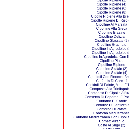
Cipolle Ripiene (2)
Cipolle Ripiene (4)
Cipolle Ripiene (6)
Cipolle Ripiene (8)
Cipolle Ripiene Alla Bra
Cipolle Ripiene Di Riso 
Cipolline Al Marsala
Cipolline Alla Greca
Cipolline Brasate
Cipolline Delizia
Cipolline Glassate (2)
Cipolline Gratinate
Cipolline In Agrodolce (
Cipolline In Agrodolce (
Cipolline In Agrodolce Con I
Cipolline Piatte
Cipolline Ripiene
Cipolline Stufate (2)
Cipolline Stufate (4)
Cipollotti Con Finocchi Br
Clafoutis Di Carciofi
Cocktail Di Patate, Mele E
Composta Alla Trinitapol
Composta Di Cipolle All'uv
Conserva Di Peperoni E Po
Contorno Di Carote
Contorno Di Lenticchi
Contorno Di Patate
Contorno Mediterrane
Contorno Mediterraneo Con Cipolla
Cornetti All'aglio
Coste Al Sugo (2)