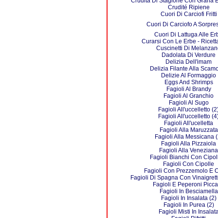
Crudità Di Stagione Con Grana E
Crudité Ripiene
Cuori Di Carciofi Fritti
Cuori Di Carciofo A Sorpres
Cuori Di Lattuga Alle Er
Curarsi Con Le Erbe - Ricett
Cuscinetti Di Melanza
Dadolata Di Verdure
Delizia Dell'imam
Delizia Filante Alla Scam
Delizie Al Formaggio
Eggs And Shrimps
Fagioli Al Brandy
Fagioli Al Granchio
Fagioli Al Sugo
Fagioli All'uccelletto (2
Fagioli All'uccelletto (4
Fagioli All'ucelletta
Fagioli Alla Maruzzata
Fagioli Alla Messicana (
Fagioli Alla Pizzaiola
Fagioli Alla Veneziana
Fagioli Bianchi Con Cipol
Fagioli Con Cipolle
Fagioli Con Prezzemolo E C
Fagioli Di Spagna Con Vinaigrett
Fagioli E Peperoni Picca
Fagioli In Besciamella
Fagioli In Insalata (2)
Fagioli In Purea (2)
Fagioli Misti In Insalat