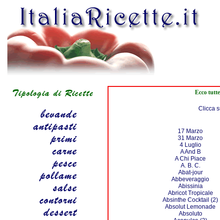
Ecco tutte
Clicca s
17 Marzo
31 Marzo
4 Luglio
A And B
A Chi Piace
A. B. C.
Abat-jour
Abbeveraggio
Abissinia
Abricot Tropicale
Absinthe Cocktail (2)
Absolut Lemonade
Absoluto