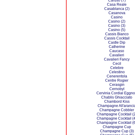
Caruso (7)
Casa Reale
Casablanca (2)
Casanova
Casino
Casino (2)
Casino (3)
Casino (5)
Cassis Bianco
Cassis Cocktail
Castle Dip
Catherine
Caucaso
Cavalieri
Cavalieri Fancy
Cecil
Celebre
Celestino
Cenerentola
Centre Rogier
Cerasgin
Cernobyl
Cervinia Cordial Eggn
Chablis Ghiacciato
Chambord Kiss
Champagne All'aranci
Champagne Cobbler
Champagne Cocktail (2
Champagne Cocktail (4
Champagne Cocktail (6
Champagne Cup
Champagne Cup (3)