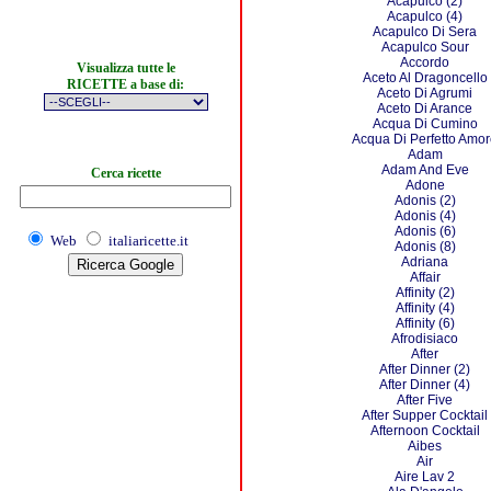
Acapulco (2)
Acapulco (4)
Acapulco Di Sera
Acapulco Sour
Accordo
Visualizza tutte le
Aceto Al Dragoncello
RICETTE a base di:
Aceto Di Agrumi
Aceto Di Arance
Acqua Di Cumino
Acqua Di Perfetto Amo
Adam
Adam And Eve
Cerca ricette
Adone
Adonis (2)
Adonis (4)
Adonis (6)
Web
italiaricette.it
Adonis (8)
Adriana
Affair
Affinity (2)
Affinity (4)
Affinity (6)
Afrodisiaco
After
After Dinner (2)
After Dinner (4)
After Five
After Supper Cocktail
Afternoon Cocktail
Aibes
Air
Aire Lav 2