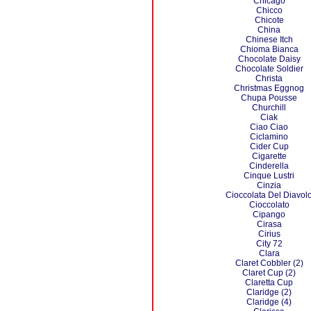
Chicago
Chicco
Chicote
China
Chinese Itch
Chioma Bianca
Chocolate Daisy
Chocolate Soldier
Christa
Christmas Eggnog
Chupa Pousse
Churchill
Ciak
Ciao Ciao
Ciclamino
Cider Cup
Cigarette
Cinderella
Cinque Lustri
Cinzia
Cioccolata Del Diavol
Cioccolato
Cipango
Cirasa
Cirius
City 72
Clara
Claret Cobbler (2)
Claret Cup (2)
Claretta Cup
Claridge (2)
Claridge (4)