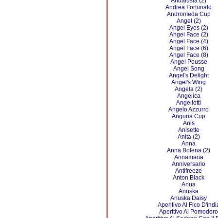
Andalusia (2)
Andrea Fortunato
Andromeda Cup
Angel (2)
Angel Eyes (2)
Angel Face (2)
Angel Face (4)
Angel Face (6)
Angel Face (8)
Angel Pousse
Angel Song
Angel's Delight
Angel's Wing
Angela (2)
Angelica
Angellotti
Angelo Azzurro
Anguria Cup
Anis
Anisette
Anita (2)
Anna
Anna Bolena (2)
Annamaria
Anniversario
Antifreeze
Anton Black
Anua
Anuska
Anuska Daisy
Aperitivo Al Fico D'indi
Aperitivo Al Pomodoro