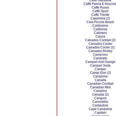
Caffè Olandese
Caffè Panna E Nocciol
Caffè Russo
Caffè Sport
Caffè Trieste
Caipirinha (2)
Cala Piccola Beach
Caldissimo
California
Calimero
Calura
Calvados Cocktail (2)
Calvados Cooler
Calvados Cooler (3)
Calvados Rickey
Camerons
Camineto
Campari And Orange
Campari Soda
Camper
Campi Elisi (2)
Campione
Canada
Canadian Cocktail
Canadian Mist
Canarino
Canasta (2)
Canguro
Cannobbio
Cantautore
Cape Canaveral
Capitain