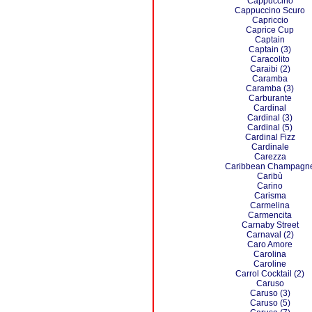
Cappuccino
Cappuccino Scuro
Capriccio
Caprice Cup
Captain
Captain (3)
Caracolito
Caraibi (2)
Caramba
Caramba (3)
Carburante
Cardinal
Cardinal (3)
Cardinal (5)
Cardinal Fizz
Cardinale
Carezza
Caribbean Champagn
Caribù
Carino
Carisma
Carmelina
Carmencita
Carnaby Street
Carnaval (2)
Caro Amore
Carolina
Caroline
Carrol Cocktail (2)
Caruso
Caruso (3)
Caruso (5)