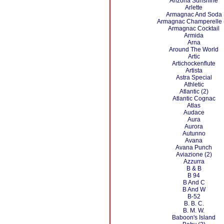
Arizona Sunshine
Arlette
Armagnac And Soda
Armagnac Champerelle 
Armagnac Cocktail
Armida
Arna
Around The World
Artic
Artichockenflute
Artista
Astra Special
Athletic
Atlantic (2)
Atlantic Cognac
Atlas
Audace
Aura
Aurora
Autunno
Avana
Avana Punch
Aviazione (2)
Azzurra
B & B
B 94
B And C
B And W
B-52
B. B. C.
B. M. W.
Baboon's Island