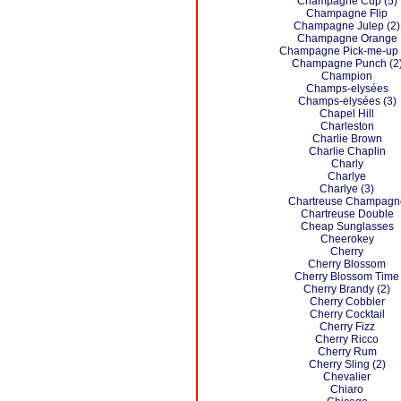
Champagne Cup (5)
Champagne Flip
Champagne Julep (2)
Champagne Orange
Champagne Pick-me-up 
Champagne Punch (2
Champion
Champs-elysées
Champs-elysées (3)
Chapel Hill
Charleston
Charlie Brown
Charlie Chaplin
Charly
Charlye
Charlye (3)
Chartreuse Champagn
Chartreuse Double
Cheap Sunglasses
Cheerokey
Cherry
Cherry Blossom
Cherry Blossom Time
Cherry Brandy (2)
Cherry Cobbler
Cherry Cocktail
Cherry Fizz
Cherry Ricco
Cherry Rum
Cherry Sling (2)
Chevalier
Chiaro