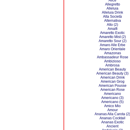
Alice
Allegretto
Alleluia
Alleluia Drink
Alta Società
Alternativa
Alto (2)
Amalfi
Amaretto Exotic
Amaretto Mist (2)
Amaretto Sour (2)
Amaro Alle Erbe
Amaro Orientale
Amazonas
Ambassadeur Rose
Ambizioso
Ambrosa
American Beauty
American Beauty (3)
American Drink
American Grog
American Pousse
American Rose
Americano
Americano (3)
Americano (5)
Amico Mio
Amour
Ananas Alla Carota (2
Ananas Cocktail
Ananas Exotic
Ancient