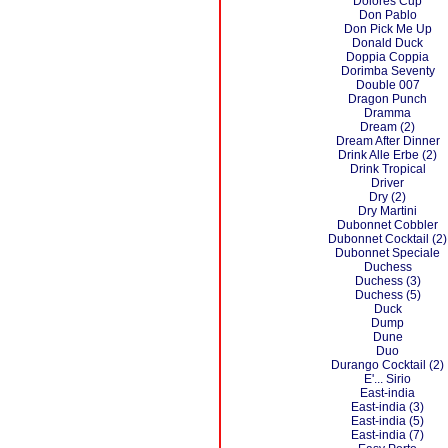
Dolores Cup
Don Pablo
Don Pick Me Up
Donald Duck
Doppia Coppia
Dorimba Seventy
Double 007
Dragon Punch
Dramma
Dream (2)
Dream After Dinner
Drink Alle Erbe (2)
Drink Tropical
Driver
Dry (2)
Dry Martini
Dubonnet Cobbler
Dubonnet Cocktail (2)
Dubonnet Speciale
Duchess
Duchess (3)
Duchess (5)
Duck
Dump
Dune
Duo
Durango Cocktail (2)
E'... Sirio
East-india
East-india (3)
East-india (5)
East-india (7)