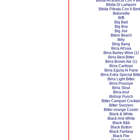
Bibita All'arancia Con Il B
Bibita Di Lamponi
Bibita Filtrata Con Il Bi
Bidonville
Biffi
Big Bad
Big Boy
Big Joe
Bikini Beach
Billy
Bing Bang
Birra All'uva
Birra Barley Wine (1)
Birra Best Bitter
Birra Brown Ale (1)
Birra Caribian
Birra Egizia Al Pane
Birra Extra Special Bitt
Birra Light Bitter
Birra Poussye
Birra Stout
Birra-brut
Bishop Punch
Bitter Campari Cocktai
Bitter Svizzero
Bitter-orange Cooler
Black & White
Black And White
Black B&b
Black Button
Black Fantasy
Black File