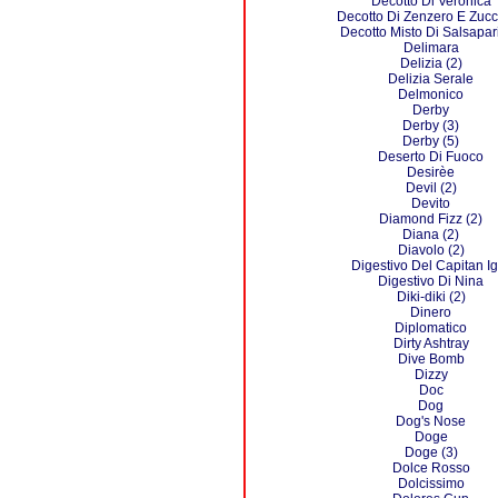
Decotto Di Veronica
Decotto Di Zenzero E Zuc
Decotto Misto Di Salsapari
Delimara
Delizia (2)
Delizia Serale
Delmonico
Derby
Derby (3)
Derby (5)
Deserto Di Fuoco
Desirèe
Devil (2)
Devito
Diamond Fizz (2)
Diana (2)
Diavolo (2)
Digestivo Del Capitan Ig
Digestivo Di Nina
Diki-diki (2)
Dinero
Diplomatico
Dirty Ashtray
Dive Bomb
Dizzy
Doc
Dog
Dog's Nose
Doge
Doge (3)
Dolce Rosso
Dolcissimo