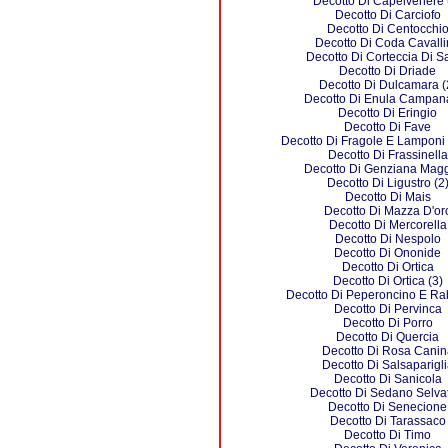
Decotto Di Capelvenere 
Decotto Di Carciofo
Decotto Di Centocchi
Decotto Di Coda Cavall
Decotto Di Corteccia Di Sa
Decotto Di Driade
Decotto Di Dulcamara (
Decotto Di Enula Campana
Decotto Di Eringio
Decotto Di Fave
Decotto Di Fragole E Lamponi 
Decotto Di Frassinella
Decotto Di Genziana Magg
Decotto Di Ligustro (2
Decotto Di Mais
Decotto Di Mazza D'or
Decotto Di Mercorella
Decotto Di Nespolo
Decotto Di Ononide
Decotto Di Ortica
Decotto Di Ortica (3)
Decotto Di Peperoncino E Ra
Decotto Di Pervinca
Decotto Di Porro
Decotto Di Quercia
Decotto Di Rosa Canin
Decotto Di Salsaparigli
Decotto Di Sanicola
Decotto Di Sedano Selva
Decotto Di Senecione
Decotto Di Tarassaco
Decotto Di Timo