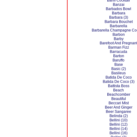
Banff Cocktail
Banzai
Barbados Bowl
Barbara
Barbara (3)
Barbara Bouchet
Barbarella
Barbarella Champagne Coc
Barbon
Barby
Barefoot And Pregnan
Barman Fizz
Barracuda
Barton
Baruffo
Base
Basic (2)
Basileus
Batida De Coco
Batida De Coco (3)
Battista Boss
Beach
Beachcomber
Beautiful
Beccari Mist
Beer And Ginger
Beer Sangaree
Belinda (2)
Bellini (10)
Bellini (12)
Bellini (14)
Bellini (16)