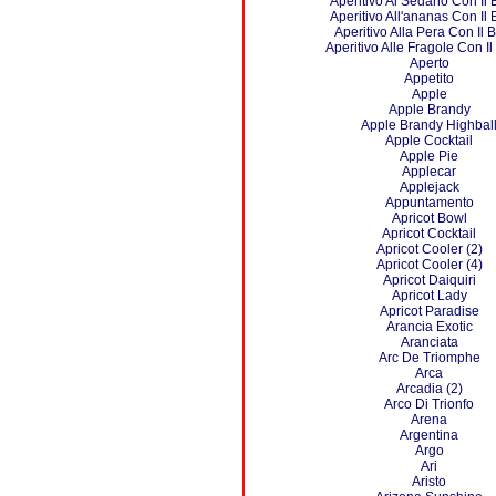
Aperitivo Al Sedano Con Il
Aperitivo All'ananas Con Il
Aperitivo Alla Pera Con Il 
Aperitivo Alle Fragole Con I
Aperto
Appetito
Apple
Apple Brandy
Apple Brandy Highbal
Apple Cocktail
Apple Pie
Applecar
Applejack
Appuntamento
Apricot Bowl
Apricot Cocktail
Apricot Cooler (2)
Apricot Cooler (4)
Apricot Daiquiri
Apricot Lady
Apricot Paradise
Arancia Exotic
Aranciata
Arc De Triomphe
Arca
Arcadia (2)
Arco Di Trionfo
Arena
Argentina
Argo
Ari
Aristo