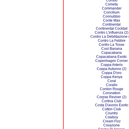
Combo
Cometa
Commander
Concilium
Connubbio
Conte Max
Continental
Continental Cocktail
Contro L'influenza (2)
Contro La Debilitazione 
Contro La Febbre
Contro La Tosse
Cool Banana
Copacabana
Copacabana Exotic
Copenhagen Corner
Coppa Asterix
Coppa Autunno (2)
Coppa D'oro
Coppa Kenya
Coral
Corallo
Cordon Rouge
Coronation
Corpse Reviver (2)
Cortina Club
Costa D'avorio Exotic
Cotton Club
Country
Cowboy
Cream Fizz
Creazione