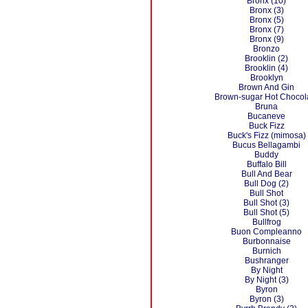
Bronx (10)
Bronx (3)
Bronx (5)
Bronx (7)
Bronx (9)
Bronzo
Brooklin (2)
Brooklin (4)
Brooklyn
Brown And Gin
Brown-sugar Hot Chocol
Bruna
Bucaneve
Buck Fizz
Buck's Fizz (mimosa)
Bucus Bellagambi
Buddy
Buffalo Bill
Bull And Bear
Bull Dog (2)
Bull Shot
Bull Shot (3)
Bull Shot (5)
Bullfrog
Buon Compleanno
Burbonnaise
Burnich
Bushranger
By Night
By Night (3)
Byron
Byron (3)