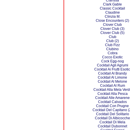
Clarissa
Clark Gable
Classic Cocktail
Claudine
Clinzia M.
Close Encounters (2)
Clover Club
Clover Club (3)
Clover Club (5)
Club
Club (2)
Club Fizz
Clubino
Cobra
Cocco Exotic
Cock Egg-nog
Cocktail Agli Agrumi
Cocktail Ai Frutti Esotic
Cocktail Al Brandy
Cocktail Al Limone
Cocktail Al Melone
Cocktail Al Rum
Cocktail Alla Mela Verd
Cocktail Alla Pesca
Cocktail Alle Amarene
Cocktail Calvados
Cocktail Con Prugne
Cocktail Del Capitano (
Cocktail Del Solitario
Cocktail Di Albicocche
Cocktail Di Mela
Cocktail Dubonnet