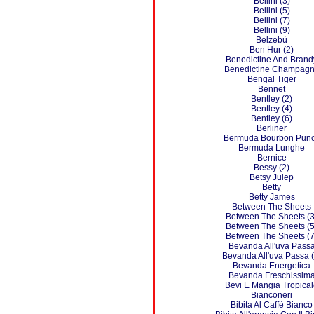
Bellini (3)
Bellini (5)
Bellini (7)
Bellini (9)
Belzebù
Ben Hur (2)
Benedictine And Brand
Benedictine Champag
Bengal Tiger
Bennet
Bentley (2)
Bentley (4)
Bentley (6)
Berliner
Bermuda Bourbon Pun
Bermuda Lunghe
Bernice
Bessy (2)
Betsy Julep
Betty
Betty James
Between The Sheets
Between The Sheets (3
Between The Sheets (5
Between The Sheets (7
Bevanda All'uva Pass
Bevanda All'uva Passa (
Bevanda Energetica
Bevanda Freschissim
Bevi E Mangia Tropica
Bianconeri
Bibita Al Caffè Bianco