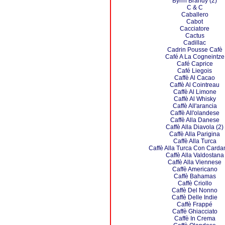
Byrrh Brandy (2)
C & C
Caballero
Cabot
Cacciatore
Cactus
Cadillac
Cadrin Pousse Cafè
Café A La Cogneintze
Café Caprice
Café Liegois
Caffè Al Cacao
Caffè Al Cointreau
Caffè Al Limone
Caffè Al Whisky
Caffè All'arancia
Caffè All'olandese
Caffè Alla Danese
Caffè Alla Diavola (2)
Caffè Alla Parigina
Caffè Alla Turca
Caffè Alla Turca Con Car
Caffè Alla Valdostana
Caffè Alla Viennese
Caffè Americano
Caffè Bahamas
Caffè Criollo
Caffè Del Nonno
Caffè Delle Indie
Caffè Frappé
Caffè Ghiacciato
Caffè In Crema