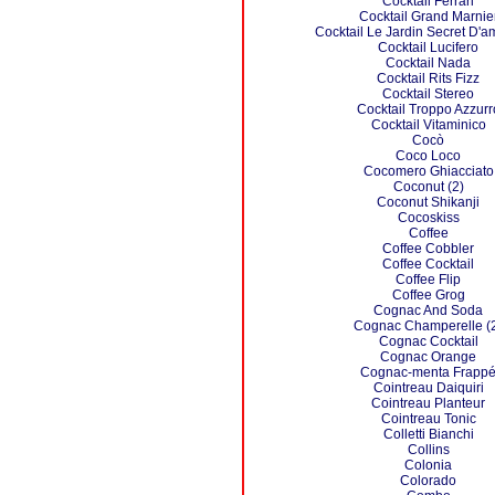
Cocktail Ferrari
Cocktail Grand Marnie
Cocktail Le Jardin Secret D'
Cocktail Lucifero
Cocktail Nada
Cocktail Rits Fizz
Cocktail Stereo
Cocktail Troppo Azzurr
Cocktail Vitaminico
Cocò
Coco Loco
Cocomero Ghiacciato
Coconut (2)
Coconut Shikanji
Cocoskiss
Coffee
Coffee Cobbler
Coffee Cocktail
Coffee Flip
Coffee Grog
Cognac And Soda
Cognac Champerelle (
Cognac Cocktail
Cognac Orange
Cognac-menta Frapp
Cointreau Daiquiri
Cointreau Planteur
Cointreau Tonic
Colletti Bianchi
Collins
Colonia
Colorado