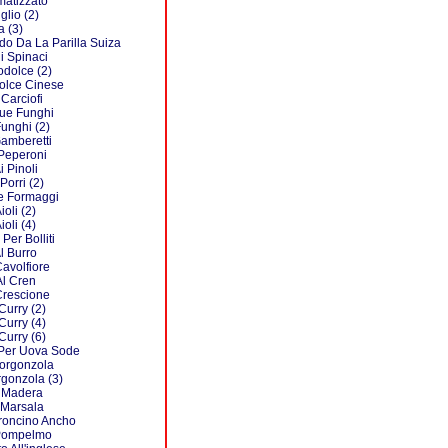
matizzato
glio (2)
a (3)
do Da La Parilla Suiza
i Spinaci
odolce (2)
olce Cinese
 Carciofi
Due Funghi
Funghi (2)
Gamberetti
 Peperoni
i Pinoli
Porri (2)
re Formaggi
ioli (2)
ioli (4)
 Per Bolliti
l Burro
Cavolfiore
Al Cren
Crescione
Curry (2)
Curry (4)
Curry (6)
 Per Uova Sode
Gorgonzola
rgonzola (3)
l Madera
 Marsala
roncino Ancho
 Pompelmo