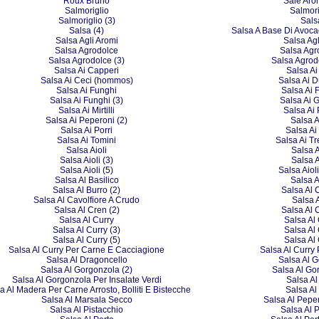
Roux Bruno
Sale Aro
Salmoriglio
Salmori
Salmoriglio (3)
Sals
Salsa (4)
Salsa A Base Di Avoca
Salsa Agli Aromi
Salsa Agl
Salsa Agrodolce
Salsa Agr
Salsa Agrodolce (3)
Salsa Agrod
Salsa Ai Capperi
Salsa Ai
Salsa Ai Ceci (hommos)
Salsa Ai 
Salsa Ai Funghi
Salsa Ai 
Salsa Ai Funghi (3)
Salsa Ai 
Salsa Ai Mirtilli
Salsa Ai
Salsa Ai Peperoni (2)
Salsa A
Salsa Ai Porri
Salsa Ai 
Salsa Ai Tomini
Salsa Ai T
Salsa Aioli
Salsa A
Salsa Aioli (3)
Salsa A
Salsa Aioli (5)
Salsa Aioli
Salsa Al Basilico
Salsa A
Salsa Al Burro (2)
Salsa Al 
Salsa Al Cavolfiore A Crudo
Salsa 
Salsa Al Cren (2)
Salsa Al 
Salsa Al Curry
Salsa Al 
Salsa Al Curry (3)
Salsa Al 
Salsa Al Curry (5)
Salsa Al 
Salsa Al Curry Per Carne E Cacciagione
Salsa Al Curry
Salsa Al Dragoncello
Salsa Al 
Salsa Al Gorgonzola (2)
Salsa Al Go
Salsa Al Gorgonzola Per Insalate Verdi
Salsa A
a Al Madera Per Carne Arrosto, Bolliti E Bistecche
Salsa Al
Salsa Al Marsala Secco
Salsa Al Pepe
Salsa Al Pistacchio
Salsa Al