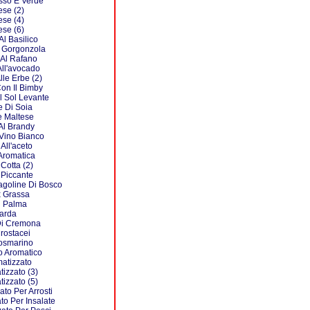
sso E Verde
se (2)
se (4)
se (6)
l Basilico
 Gorgonzola
Al Rafano
ll'avocado
le Erbe (2)
on Il Bimby
 Sol Levante
 Di Soia
 Maltese
Al Brandy
 Vino Bianco
All'aceto
Aromatica
Cotta (2)
 Piccante
agoline Di Bosco
x Grassa
i Palma
arda
Di Cremona
Crostacei
Rosmarino
io Aromatico
matizzato
tizzato (3)
tizzato (5)
ato Per Arrosti
to Per Insalate