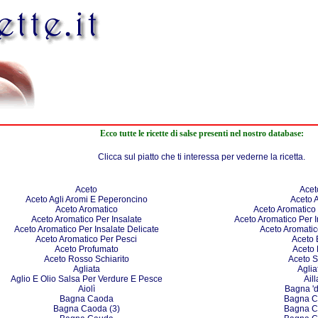
Ecco tutte le ricette di salse presenti nel nostro database:
Clicca sul piatto che ti interessa per vederne la ricetta.
Aceto
Acet
Aceto Agli Aromi E Peperoncino
Aceto A
Aceto Aromatico
Aceto Aromatico
Aceto Aromatico Per Insalate
Aceto Aromatico Per I
Aceto Aromatico Per Insalate Delicate
Aceto Aromatic
Aceto Aromatico Per Pesci
Aceto 
Aceto Profumato
Aceto
Aceto Rosso Schiarito
Aceto S
Agliata
Aglia
Aglio E Olio Salsa Per Verdure E Pesce
Ail
Aiolì
Bagna 'd
Bagna Caoda
Bagna C
Bagna Caoda (3)
Bagna C