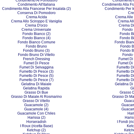
Condimento Al Pomodoro
Condimento 
Condimento All'italiana
Condimento Alla Fr
Condimento Alla Francese Per Insalata (2)
Condimento Per Ins
Conserva Di Pomodoro
Cr
Crema Acida
Crema Alle
Crema Allo Sciroppo E Vaniglia
Crema All
Crema D'orzo
Crema Di
Crema Universale
Fondo 
Fondo Bianco (2)
Fondo Bi
Fondo Bianco (4)
Fondo Bi
Fondo Bianco Comune
Fondo Bianc
Fondo Bruno
Fondo B
Fondo Bruno (3)
Fondo B
Fondo Bruno Di Vitello
Fondo 
French Dressing
Fumet Di
Fumet Di Pesce
Fumet Di 
Fumet Di Selvaggina
Fumetto Di
Fumetto Di Pesce (3)
Fumetto Di
Fumetto Di Pesce (5)
Fumetto Di
Fumetto Di Pesce (7)
Fumetto Di
Gelatina Di Maiale
Gelatina Di
Gelatina Rapida
Gi
Grasso Di Bue
Grasso D
Grasso Di Maiale Al Rosmarino
Grasso Di Mai
Grasso Di Vitello
Guac
Guacamole (2)
Guacam
Guacamole (4)
Guacam
Guacamole Con Chiles
Har
Harissa (2)
Haris
Horseradish
I Fondi (ri
I Roux (ricetta Base)
Ket
Ketchup (2)
Ketch