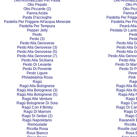
Olio Aromatizzato Per Pasta
Olio Aromatiz
Olio Pepato
Olio P
Olio Piccante (2)
Olio Pic
Panna Acida
Panna A
Pasta D'acciughe
Pastella Per Frigg
Pastella Per Friggere All'acqua Minerale
Pastella Per Fri
Pastella Per Tempura
Pearà All
Pepper Jelly
Pestata Di Lard
Pesto
Pest
Pesto (3)
Pest
Pesto Alla Genovese
Pesto Alla 
Pesto Alla Genovese (3)
Pesto Alla 
Pesto Alla Genovese (5)
Pesto Alla 
Pesto Alla Genovese (7)
Pesto Alla Genov
Pesto Alla Siciliana
Pesto Alla
Pesto Di Levante
Pesto Di Man
Pesto Di Ponente
Pesto Di P
Pesto Ligure
Peve
Philadelphia Rosa
Pink
Ragù
Ragù
Ragù Alla Bolognese
Ragù Alla B
Ragù Alla Bolognese (3)
Ragù Alla B
Ragù Alla Bolognese (5)
Ragù Alla 
Ragù Alle Verdure
Ragù 
Ragù Bolognese Di Soia
Ragù Con
Ragù Con Il Bimby
Ragù Di Car
Ragù Di Marroni
Ragù Di
Ragù Di Seitan (2)
Ragù D
Ragù Napoletano
Ravanelli 
Remoulade
Ricotta
Ricotta Rosa
Rouille (sal
Roux Bianco
Roux 