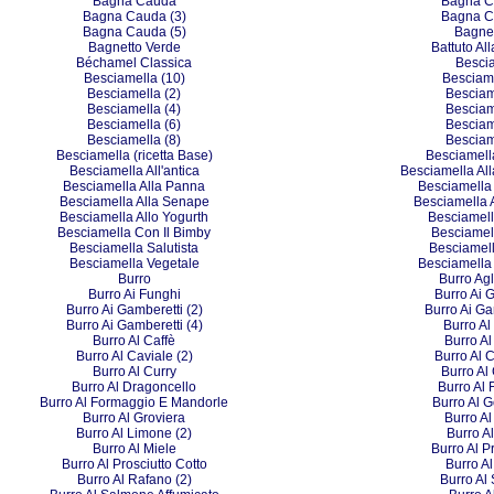
Bagna Cauda
Bagna C
Bagna Cauda (3)
Bagna C
Bagna Cauda (5)
Bagne
Bagnetto Verde
Battuto A
Béchamel Classica
Besci
Besciamella (10)
Besciame
Besciamella (2)
Besciam
Besciamella (4)
Besciam
Besciamella (6)
Besciam
Besciamella (8)
Besciam
Besciamella (ricetta Base)
Besciamell
Besciamella All'antica
Besciamella All
Besciamella Alla Panna
Besciamella 
Besciamella Alla Senape
Besciamella 
Besciamella Allo Yogurth
Besciamell
Besciamella Con Il Bimby
Besciamel
Besciamella Salutista
Besciamel
Besciamella Vegetale
Besciamella 
Burro
Burro Agl
Burro Ai Funghi
Burro Ai 
Burro Ai Gamberetti (2)
Burro Ai Ga
Burro Ai Gamberetti (4)
Burro Al
Burro Al Caffè
Burro Al
Burro Al Caviale (2)
Burro Al C
Burro Al Curry
Burro Al 
Burro Al Dragoncello
Burro Al 
Burro Al Formaggio E Mandorle
Burro Al 
Burro Al Groviera
Burro A
Burro Al Limone (2)
Burro A
Burro Al Miele
Burro Al 
Burro Al Prosciutto Cotto
Burro A
Burro Al Rafano (2)
Burro Al