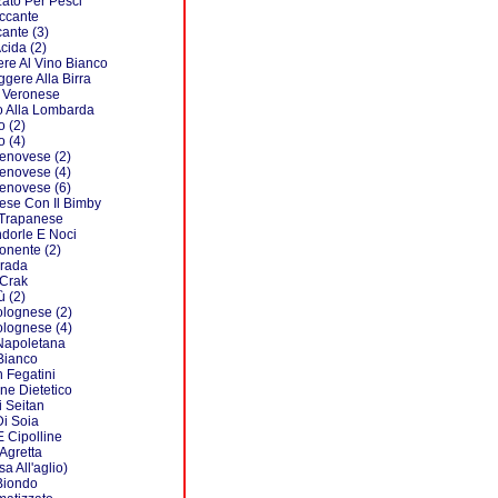
zato Per Pesci
iccante
cante (3)
cida (2)
ere Al Vino Bianco
ggere Alla Birra
a Veronese
o Alla Lombarda
o (2)
o (4)
Genovese (2)
Genovese (4)
Genovese (6)
ese Con Il Bimby
 Trapanese
dorle E Noci
onente (2)
rada
 Crak
 (2)
olognese (2)
olognese (4)
Napoletana
Bianco
 Fegatini
ne Dietetico
 Seitan
i Soia
E Cipolline
 Agretta
sa All'aglio)
Biondo