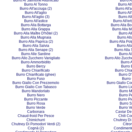
Burro Al Salmone Affumicato
Burro A
Burro Al Tonno
Burro Al
Burro All'acciuga (2)
Burro All'
Burro All'aglio
Burro All
Burro All'aglio (3)
Burro Al
Burro All'astice
Burro All'er
Burro Alla Bottarga
Burro Alla B
Burro Alla Grappa
Burro Alla M
Burro Alla Maître D'hôtel (2)
Burro Al
Burro Alla Mugnaia
Burro All
Burro Alla Paprica (2)
Burro Alla Po
Burro Alla Salvia
Burro Al
Burro Alla Senape (2)
Burro Alla
Burro Alle Sardine
Burro A
Burro Allo Zucchero Vanigliato
Burro Allo Zucche
Burro Ammorbidito
Burro 
Burro Bercy
Burro 
Burro Chiarificato
Burro Chiar
Burro Chiarificato (ghee)
Burro D
Burro Fuso
Burro 
Burro Giallo Con Prezzemolo
Burro Giallo Co
Burro Giallo Con Tabasco
Burro L
Burro Mandorlato
Burro M
Burro Nero
Burro P
Burro Piccante
Burro Pi
Burro Rosa
Burro S
Burro Verde
Burro V
Carbonara
Caviar De
Chaud-froid Per Pesce
Chili C
Chimichurri
Chutney Di
Chutney Di Pomodori Verdi (2)
Citro
Cognà (2)
Condimento