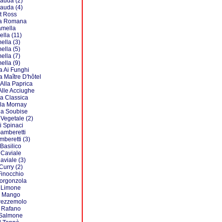
auda (2)
auda (4)
t Ross
lla Romana
amella
lla (11)
ella (3)
ella (5)
ella (7)
ella (9)
a Ai Funghi
a Maître D'hôtel
Alla Paprica
Alle Acciughe
a Classica
la Mornay
la Soubise
Vegetale (2)
i Spinaci
Gamberetti
mberetti (3)
 Basilico
 Caviale
aviale (3)
Curry (2)
Finocchio
Gorgonzola
l Limone
l Mango
Prezzemolo
l Rafano
 Salmone