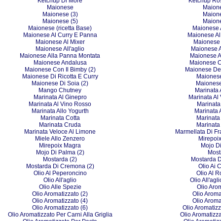
Ketchup Di More
Ketchup Ro
Maionese
Maione
Maionese (3)
Maione
Maionese (5)
Maione
Maionese (ricetta Base)
Maionese A
Maionese Al Curry E Panna
Maionese Al
Maionese Al Mixer
Maionese 
Maionese All'aglio
Maionese A
Maionese Alla Panna Montata
Maionese Al
Maionese Andalusa
Maionese C
Maionese Con Il Bimby (2)
Maionese Del
Maionese Di Ricotta E Curry
Maionese
Maionese Di Soia (2)
Maionese
Mango Chutney
Marinata 
Marinata Al Ginepro
Marinata Al
Marinata Al Vino Rosso
Marinata 
Marinata Allo Yogurth
Marinata 
Marinata Cotta
Marinata 
Marinata Cruda
Marinata
Marinata Veloce Al Limone
Marmellata Di Fr
Miele Allo Zenzero
Mirepoi
Mirepoix Magra
Mojo D
Mojo Di Palma (2)
Most
Mostarda (2)
Mostarda 
Mostarda Di Cremona (2)
Olio Ai 
Olio Al Peperoncino
Olio Al 
Olio All'aglio
Olio All'agl
Olio Alle Spezie
Olio Aro
Olio Aromatizzato (2)
Olio Aroma
Olio Aromatizzato (4)
Olio Aroma
Olio Aromatizzato (6)
Olio Aromatizz
Olio Aromatizzato Per Carni Alla Griglia
Olio Aromatizza