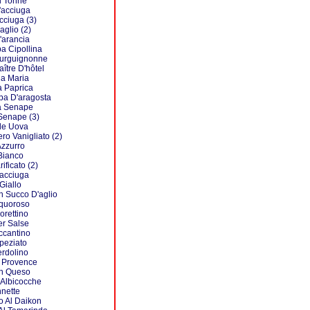
l Tonnè
l'acciuga
acciuga (3)
'aglio (2)
l'arancia
ba Cipollina
ourguignonne
aître D'hôtel
la Maria
a Paprica
lpa D'aragosta
la Senape
 Senape (3)
lle Uova
ro Vanigliato (2)
Azzurro
Bianco
ificato (2)
'acciuga
Giallo
n Succo D'aglio
iquoroso
orettino
er Salse
ccantino
peziato
erdolino
 Provence
on Queso
 Albicocche
nnette
 Al Daikon