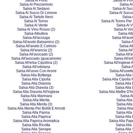
Salsa Al Porto
Salsa Al Port
Salsa Al Prezzemolo
Salsa A
Salsa Al Sedano
Salsa Al Suc
Salsa Al Succo Di Limone
Salsa Al Succ
Salsa Al Tartufo Nero
Salsa 
Salsa Al Tonno
Salsa Al Tonno Per 
Salsa Al Verde
Salsa Al 
Salsa Al Vino Rosso (2)
Salsa Al Vi
Salsa Albufera
Salsa Alb
Salsa All'acciuga
Salsa All'ac
Salsa All'aceto Balsamico (2)
Salsa A
Salsa All'aneto E Cetriolo
Salsa Al
Salsa All'arancia (2)
Salsa Al
Salsa All'avocado (2)
Salsa All'
Salsa All'avocado (guacamole)
Salsa All'er
Salsa All'erba Cipollina (2)
Salsa All'inglese 
Salsa All'ortolana
Salsa A
Salsa All'uovo Con Aromi
Salsa All'uvet
Salsa Alla Bottarga
Salsa Alla
Salsa Alla Cipolla
Salsa Alla Cipolla 
Salsa Alla Diavola
Salsa Alla 
Salsa Alla Diavola (3)
Salsa Alla 
Salsa Alla Diavola All'inglese
Salsa Alla Maître D'h
Salsa Alla Marinara
Salsa A
Salsa Alla Menta
Salsa Alla
Salsa Alla Menta (3)
Salsa Alla
Salsa Alla Menta Per Bolliti E Arrosti
Salsa All
Salsa Alla Panna
Salsa Alla
Salsa Alla Paprica
Salsa Alla 
Salsa Alla Paprica Aromatica
Salsa Alla Papr
Salsa Alla Ricotta
Salsa Alla 
Salsa Alla Senape
Salsa Alla