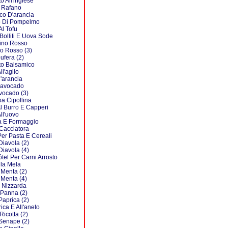
o All'inglese
l Rafano
co D'arancia
o Di Pompelmo
Al Tofu
Bolliti E Uova Sode
Vino Rosso
no Rosso (3)
ufera (2)
eto Balsamico
ll'aglio
l'arancia
l'avocado
avocado (3)
ba Cipollina
Al Burro E Capperi
ll'uovo
ta E Formaggio
 Cacciatora
Per Pasta E Cereali
Diavola (2)
Diavola (4)
ôtel Per Carni Arrosto
lla Mela
 Menta (2)
 Menta (4)
a Nizzarda
 Panna (2)
Paprica (2)
ica E All'aneto
Ricotta (2)
 Senape (2)