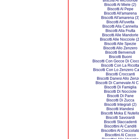
Biscotti Al Microonde
Biscotti Al Miele (2)
Biscotti Al Pepe
Biscotti All'amarena
Biscotti All'amarena (3
Biscotti All'uvetta
Biscotti Alla Cannella
Biscotti Alla Frutta
Biscotti Alle Mandorle
Biscotti Alle Nocciole (2
Biscotti Alle Spezie
Biscotti Allo Zenzero
Biscotti Benvenuti
Biscotti Buoni
Biscotti Con Gocce Di Cioc
Biscotti Con La Ricott
Biscotti Con Lo Zenzero Ca
Biscotti Croccanti
Biscotti Danesi Allo Zenz
Biscotti Di Carnevale Al C
Biscotti Di Famiglia
Biscotti Di Nocciole
Biscotti Di Pane
Biscotti Di Zucca
Biscotti Integrali (2)
Biscotti Irlandesi
Biscotti Moka E Nutell
Biscotti Savoiardi
Biscotti Staccadenti
Biscottini Ai Canditi
Biscottini Al Cioccolat
Biscottini Al Cocco