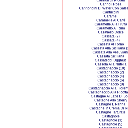
Cannoli Di Ricotta
Cannoli Rosa
Cannoncini Di Wafer Con Salsa A
Cantuccini
Caramei
Caramelle Al Caffè
Caramelle Alla Frutta
Caramello Al Rum
Casatiello Dolce
Cassata (2)
Cassata (4)
Cassata Al Forno
Cassata Alla Siciliana (
Cassata Alla Vesuvian
Cassata Siciliana
Cassateddi Ugghiuti
Cassola Alla Nutella
Castagnaccio (10)
Castagnaccio (2)
Castagnaccio (4)
Castagnaccio (6)
Castagnaccio (8)
Castagnaccio Alla Fioren
Castagnaccio Alla Ricotta
Castagne Al Latte Di So
Castagne Allo Sherry
Castagne E Panna
Castagne In Crema Di R
Castagne Tartufate
Castagnole
Castagnole (3)
Castagnole (5)