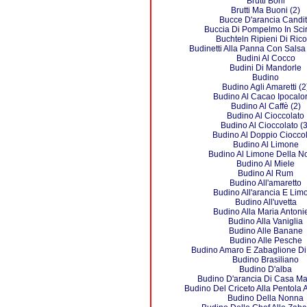
Brutti Boni
Brutti Ma Buoni (2)
Bucce D'arancia Candi
Buccia Di Pompelmo In Sci
Buchteln Ripieni Di Rico
Budinetti Alla Panna Con Salsa
Budini Al Cocco
Budini Di Mandorle
Budino
Budino Agli Amaretti (2
Budino Al Cacao Ipocalor
Budino Al Caffè (2)
Budino Al Cioccolato
Budino Al Cioccolato (3
Budino Al Doppio Ciocco
Budino Al Limone
Budino Al Limone Della N
Budino Al Miele
Budino Al Rum
Budino All'amaretto
Budino All'arancia E Lim
Budino All'uvetta
Budino Alla Maria Antonie
Budino Alla Vaniglia
Budino Alle Banane
Budino Alle Pesche
Budino Amaro E Zabaglione Di
Budino Brasiliano
Budino D'alba
Budino D'arancia Di Casa M
Budino Del Criceto Alla Pentola 
Budino Della Nonna