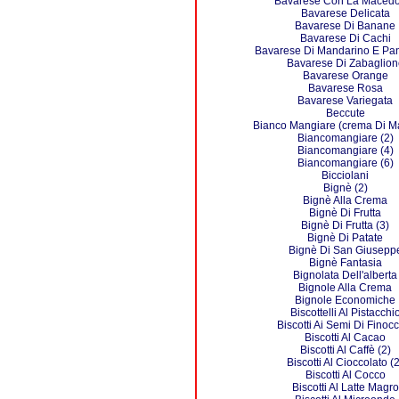
Bavarese Con La Macedo
Bavarese Delicata
Bavarese Di Banane
Bavarese Di Cachi
Bavarese Di Mandarino E Pa
Bavarese Di Zabaglion
Bavarese Orange
Bavarese Rosa
Bavarese Variegata
Beccute
Bianco Mangiare (crema Di M
Biancomangiare (2)
Biancomangiare (4)
Biancomangiare (6)
Bicciolani
Bignè (2)
Bignè Alla Crema
Bignè Di Frutta
Bignè Di Frutta (3)
Bignè Di Patate
Bignè Di San Giusepp
Bignè Fantasia
Bignolata Dell'alberta
Bignole Alla Crema
Bignole Economiche
Biscottelli Al Pistacchi
Biscotti Ai Semi Di Finoc
Biscotti Al Cacao
Biscotti Al Caffè (2)
Biscotti Al Cioccolato (2
Biscotti Al Cocco
Biscotti Al Latte Magro