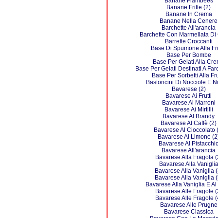
Banane Flambées
Banane Fritte (2)
Banane In Crema
Banane Nella Cenere
Barchette All'arancia
Barchette Con Marmellata Di 
Barrette Croccanti
Base Di Spumone Alla Fr
Base Per Bombe
Base Per Gelati Alla Cr
Base Per Gelati Destinati A Farc
Base Per Sorbetti Alla Fru
Bastoncini Di Nocciole E Nu
Bavarese (2)
Bavarese Ai Frutti
Bavarese Ai Marroni
Bavarese Ai Mirtilli
Bavarese Al Brandy
Bavarese Al Caffè (2)
Bavarese Al Cioccolato 
Bavarese Al Limone (2
Bavarese Al Pistacchi
Bavarese All'arancia
Bavarese Alla Fragola (
Bavarese Alla Vanigli
Bavarese Alla Vaniglia (
Bavarese Alla Vaniglia (
Bavarese Alla Vaniglia E Al
Bavarese Alle Fragole (
Bavarese Alle Fragole (
Bavarese Alle Prugne
Bavarese Classica