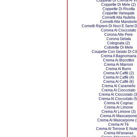
Coppette Di Crema Al V
Coppette Di Mele (2)
Coppette Di Ricotta
Coppette Variegate
Cornetti Alla Nutella
Cornetti Alle Mandorle
Cornetti Ripieni Di Noci E Semi 
Corona Al Cioccolato
Corona Alle Pere
Corona Gelata
Cotognata (2)
Cotolette Di Mele
Coupelle Con Gelato Di Cil
Crema A Bagnomaria
Crema Ai Biscottini
Crema Ai Marroni
Crema Al Burro
Crema Al Caffè (2)
Crema Al Caffè (4)
Crema Al Caffè (6)
Crema Al Caramello
Crema Al Cioccolato
Crema Al Cioccolato (3
Crema Al Cioccolato (5
Crema Al Cognac
Crema Al Limone
Crema Al Limone (3)
Crema Al Mascarpone
Crema Al Mascarpone (
Crema Al Tè
Crema Al Torrone E Nute
Crema All'ananas