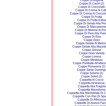
Coppe Di Anguria
Coppe Di Cachi (2)
Coppe Di Cioccolato
Coppe Di Crema Al Caf
Coppe Di Crema Al Cioccola
Coppe Di Frutta
Coppe Di Frutta Estiv
Coppe Di Gelato Alla Pe
Coppe Di Mascarpon
Coppe Di Melone Al Por
Coppe Di Pere Alla Pan
Coppe Di Riso
Coppe Dolci
Coppe Gelate Al Melon
Coppe Gelate Alla Maced
Coppe Golose
Coppe Gran Varietà
Coppe Lorena
Coppe Mirabeau
Coppe Prelibate All'albic
Coppe Primavera (2)
Coppe Santo Doming
Coppe Solaria (2)
Coppe Soleil (2)
Coppetta Al Cocco
Coppetta All'arancia
Coppetta Alla Fragola
Coppetta Macedonia
Coppette Alla Marmellata Di 
Coppette Con Pan Di Sp
Coppette Di Albicocca
Coppette Di Arance Farc