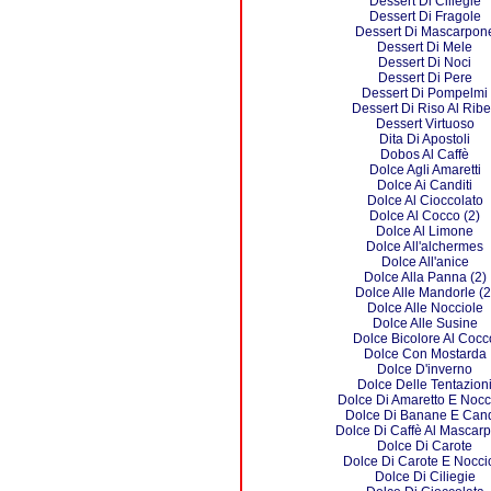
Dessert Di Ciliegie
Dessert Di Fragole
Dessert Di Mascarpon
Dessert Di Mele
Dessert Di Noci
Dessert Di Pere
Dessert Di Pompelmi
Dessert Di Riso Al Rib
Dessert Virtuoso
Dita Di Apostoli
Dobos Al Caffè
Dolce Agli Amaretti
Dolce Ai Canditi
Dolce Al Cioccolato
Dolce Al Cocco (2)
Dolce Al Limone
Dolce All'alchermes
Dolce All'anice
Dolce Alla Panna (2)
Dolce Alle Mandorle (2
Dolce Alle Nocciole
Dolce Alle Susine
Dolce Bicolore Al Cocc
Dolce Con Mostarda
Dolce D'inverno
Dolce Delle Tentazion
Dolce Di Amaretto E Nocc
Dolce Di Banane E Cand
Dolce Di Caffè Al Mascar
Dolce Di Carote
Dolce Di Carote E Nocci
Dolce Di Ciliegie