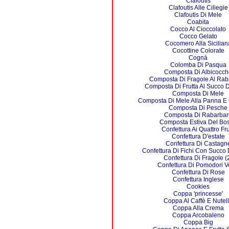
Clafoutis
Clafoutis Alle Ciliegie
Clafoutis Di Mele
Coabita
Cocco Al Cioccolato
Cocco Gelato
Cocomero Alla Sicilian
Cocottine Colorate
Cognà
Colomba Di Pasqua
Composta Di Albicocch
Composta Di Fragole Al Rab
Composta Di Frutta Al Succo D
Composta Di Mele
Composta Di Mele Alla Panna E 
Composta Di Pesche
Composta Di Rabarbar
Composta Estiva Del Bo
Confettura Ai Quattro Fru
Confettura D'estate
Confettura Di Castagn
Confettura Di Fichi Con Succo 
Confettura Di Fragole (
Confettura Di Pomodori V
Confettura Di Rose
Confettura Inglese
Cookies
Coppa 'princesse'
Coppa Al Caffè E Nutel
Coppa Alla Crema
Coppa Arcobaleno
Coppa Big