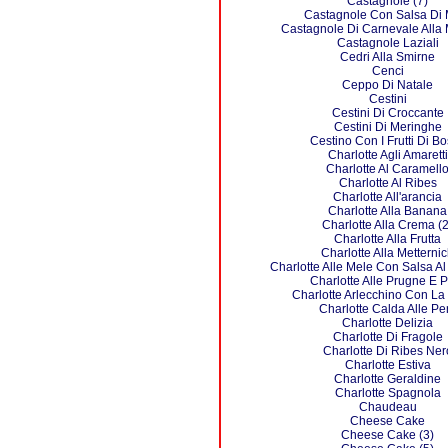
Castagnole (7)
Castagnole Con Salsa Di 
Castagnole Di Carnevale Alla
Castagnole Laziali
Cedri Alla Smirne
Cenci
Ceppo Di Natale
Cestini
Cestini Di Croccante
Cestini Di Meringhe
Cestino Con I Frutti Di B
Charlotte Agli Amaretti
Charlotte Al Caramell
Charlotte Al Ribes
Charlotte All'arancia
Charlotte Alla Banana
Charlotte Alla Crema (2
Charlotte Alla Frutta
Charlotte Alla Metterni
Charlotte Alle Mele Con Salsa A
Charlotte Alle Prugne E 
Charlotte Arlecchino Con L
Charlotte Calda Alle Pe
Charlotte Delizia
Charlotte Di Fragole
Charlotte Di Ribes Ner
Charlotte Estiva
Charlotte Geraldine
Charlotte Spagnola
Chaudeau
Cheese Cake
Cheese Cake (3)