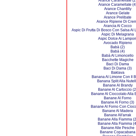
Arance Caramellate (2
Arance Caramellate (4
Arance Chantilly
Arance Gelate
Arance Prelibate
Arance Ripiene Di Cre
Arancia Al Cocco
Aspic Di Frutta Di Bosco Con Salsa Al 
Aspic Di Melagrana
Aspic Dolce Ai Lampon
Avocado Ripieno
Babà (2)
Babà (4)
Babà Al Limoncello
Bacchette Magiche
Baci Di Dama
Baci Di Dama (3)
Baklava
Banana Al Limone Con Il 
Banana Split Alla Nutel
Banane Al Brandy
Banane Al Cartoccio (2
Banane Al Cioccolato Alla 
Banane Al Forno
Banane Al Forno (3)
Banane Al Forno Con Ciocc
Banane Al Madera
Banane All'arrak
Banane Alla Fiamma (2
Banane Alla Fiamma (4
Banane Alle Pesche
Banane Copacabana