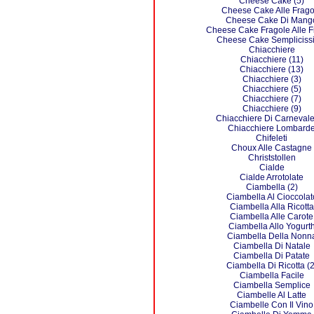
Cheese Cake (5)
Cheese Cake Alle Frago
Cheese Cake Di Mang
Cheese Cake Fragole Alle F
Cheese Cake Sempliciss
Chiacchiere
Chiacchiere (11)
Chiacchiere (13)
Chiacchiere (3)
Chiacchiere (5)
Chiacchiere (7)
Chiacchiere (9)
Chiacchiere Di Carnevale
Chiacchiere Lombard
Chifeleti
Choux Alle Castagne
Christstollen
Cialde
Cialde Arrotolate
Ciambella (2)
Ciambella Al Cioccolat
Ciambella Alla Ricotta
Ciambella Alle Carote
Ciambella Allo Yogurt
Ciambella Della Nonn
Ciambella Di Natale
Ciambella Di Patate
Ciambella Di Ricotta (2
Ciambella Facile
Ciambella Semplice
Ciambelle Al Latte
Ciambelle Con Il Vino