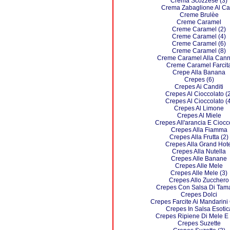
Crema Scozzese (3)
Crema Zabaglione Al Ca
Creme Brulèe
Creme Caramel
Creme Caramel (2)
Creme Caramel (4)
Creme Caramel (6)
Creme Caramel (8)
Creme Caramel Alla Cann
Creme Caramel Farcit
Crepe Alla Banana
Crepes (6)
Crepes Ai Canditi
Crepes Al Cioccolato (2
Crepes Al Cioccolato (4
Crepes Al Limone
Crepes Al Miele
Crepes All'arancia E Ciocc
Crepes Alla Fiamma
Crepes Alla Frutta (2)
Crepes Alla Grand Hote
Crepes Alla Nutella
Crepes Alle Banane
Crepes Alle Mele
Crepes Alle Mele (3)
Crepes Allo Zucchero
Crepes Con Salsa Di Tama
Crepes Dolci
Crepes Farcite Ai Mandarini
Crepes In Salsa Esotic
Crepes Ripiene Di Mele E
Crepes Suzette