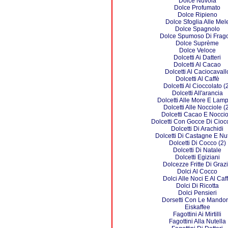
Dolce Nuvola
Dolce Profumato
Dolce Ripieno
Dolce Sfoglia Alle Mel
Dolce Spagnolo
Dolce Spumoso Di Frag
Dolce Suprème
Dolce Veloce
Dolcetti Ai Datteri
Dolcetti Al Cacao
Dolcetti Al Caciocavall
Dolcetti Al Caffè
Dolcetti Al Cioccolato (
Dolcetti All'arancia
Dolcetti Alle More E Lam
Dolcetti Alle Nocciole (
Dolcetti Cacao E Noccio
Dolcetti Con Gocce Di Cioc
Dolcetti Di Arachidi
Dolcetti Di Castagne E Nut
Dolcetti Di Cocco (2)
Dolcetti Di Natale
Dolcetti Egiziani
Dolcezze Fritte Di Graz
Dolci Al Cocco
Dolci Alle Noci E Al Caf
Dolci Di Ricotta
Dolci Pensieri
Dorsetti Con Le Mandor
Eiskaffee
Fagottini Ai Mirtilli
Fagottini Alla Nutella