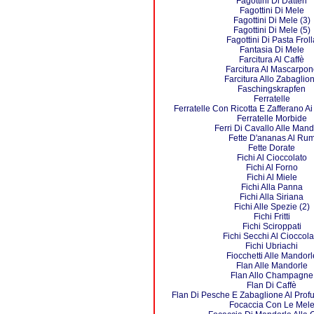
Fagottini Di Datteri
Fagottini Di Mele
Fagottini Di Mele (3)
Fagottini Di Mele (5)
Fagottini Di Pasta Froll
Fantasia Di Mele
Farcitura Al Caffè
Farcitura Al Mascarpon
Farcitura Allo Zabaglio
Faschingskrapfen
Ferratelle
Ferratelle Con Ricotta E Zafferano Ai
Ferratelle Morbide
Ferri Di Cavallo Alle Mand
Fette D'ananas Al Ru
Fette Dorate
Fichi Al Cioccolato
Fichi Al Forno
Fichi Al Miele
Fichi Alla Panna
Fichi Alla Siriana
Fichi Alle Spezie (2)
Fichi Fritti
Fichi Sciroppati
Fichi Secchi Al Cioccola
Fichi Ubriachi
Fiocchetti Alle Mandorl
Flan Alle Mandorle
Flan Allo Champagne
Flan Di Caffè
Flan Di Pesche E Zabaglione Al Pro
Focaccia Con Le Mel