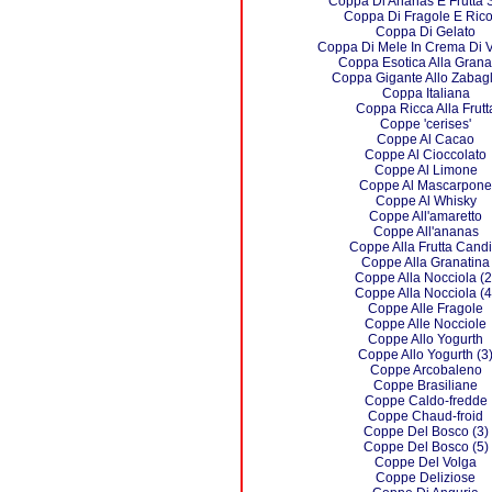
Coppa Di Ananas E Frutta 
Coppa Di Fragole E Rico
Coppa Di Gelato
Coppa Di Mele In Crema Di V
Coppa Esotica Alla Grana
Coppa Gigante Allo Zabag
Coppa Italiana
Coppa Ricca Alla Frutt
Coppe 'cerises'
Coppe Al Cacao
Coppe Al Cioccolato
Coppe Al Limone
Coppe Al Mascarpone
Coppe Al Whisky
Coppe All'amaretto
Coppe All'ananas
Coppe Alla Frutta Candi
Coppe Alla Granatina
Coppe Alla Nocciola (2
Coppe Alla Nocciola (4
Coppe Alle Fragole
Coppe Alle Nocciole
Coppe Allo Yogurth
Coppe Allo Yogurth (3
Coppe Arcobaleno
Coppe Brasiliane
Coppe Caldo-fredde
Coppe Chaud-froid
Coppe Del Bosco (3)
Coppe Del Bosco (5)
Coppe Del Volga
Coppe Deliziose