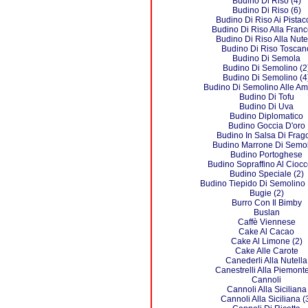
Budino Di Riso (4)
Budino Di Riso (6)
Budino Di Riso Ai Pistac
Budino Di Riso Alla Fran
Budino Di Riso Alla Nute
Budino Di Riso Toscan
Budino Di Semola
Budino Di Semolino (2
Budino Di Semolino (4
Budino Di Semolino Alle A
Budino Di Tofu
Budino Di Uva
Budino Diplomatico
Budino Goccia D'oro
Budino In Salsa Di Frag
Budino Marrone Di Semo
Budino Portoghese
Budino Sopraffino Al Ciocc
Budino Speciale (2)
Budino Tiepido Di Semolino
Bugie (2)
Burro Con Il Bimby
Buslan
Caffè Viennese
Cake Al Cacao
Cake Al Limone (2)
Cake Alle Carote
Canederli Alla Nutella
Canestrelli Alla Piemont
Cannoli
Cannoli Alla Siciliana
Cannoli Alla Siciliana (