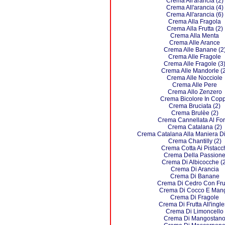
Crema All'arancia (2)
Crema All'arancia (4)
Crema All'arancia (6)
Crema Alla Fragola
Crema Alla Frutta (2)
Crema Alla Menta
Crema Alle Arance
Crema Alle Banane (2
Crema Alle Fragole
Crema Alle Fragole (3
Crema Alle Mandorle (
Crema Alle Nocciole
Crema Alle Pere
Crema Allo Zenzero
Crema Bicolore In Cop
Crema Bruciata (2)
Crema Brulèe (2)
Crema Cannellata Al Fo
Crema Catalana (2)
Crema Catalana Alla Maniera D
Crema Chantilly (2)
Crema Cotta Ai Pistacc
Crema Della Passion
Crema Di Albicocche (2
Crema Di Arancia
Crema Di Banane
Crema Di Cedro Con Fru
Crema Di Cocco E Man
Crema Di Fragole
Crema Di Frutta All'ingl
Crema Di Limoncello
Crema Di Mangostan