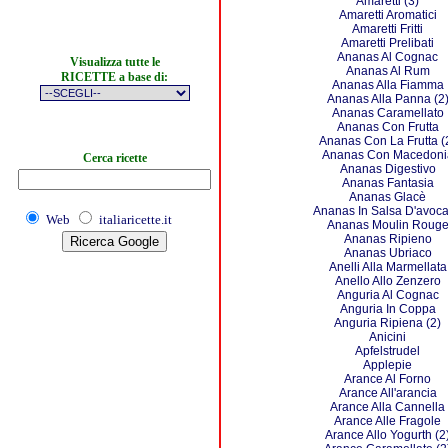
Amaretti (3)
Amaretti Aromatici
Amaretti Fritti
Amaretti Prelibati
Ananas Al Cognac
Visualizza tutte le
Ananas Al Rum
RICETTE a base di:
Ananas Alla Fiamma
Ananas Alla Panna (2
Ananas Caramellato
Ananas Con Frutta
Ananas Con La Frutta (
Ananas Con Macedoni
Cerca ricette
Ananas Digestivo
Ananas Fantasia
Ananas Glacè
Ananas In Salsa D'avoc
Web
italiaricette.it
Ananas Moulin Roug
Ananas Ripieno
Ananas Ubriaco
Anelli Alla Marmellata
Anello Allo Zenzero
Anguria Al Cognac
Anguria In Coppa
Anguria Ripiena (2)
Anicini
Apfelstrudel
Applepie
Arance Al Forno
Arance All'arancia
Arance Alla Cannella
Arance Alle Fragole
Arance Allo Yogurth (2