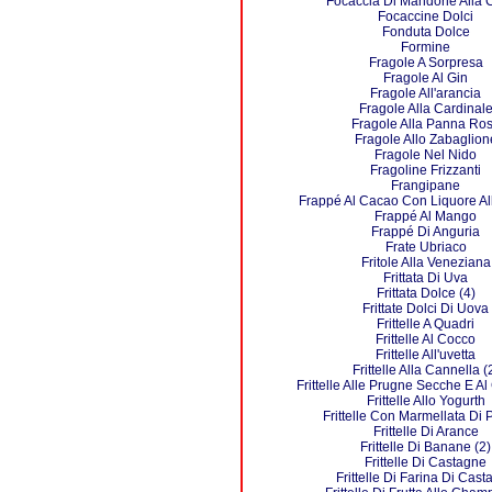
Focaccia Di Mandorle Alla
Focaccine Dolci
Fonduta Dolce
Formine
Fragole A Sorpresa
Fragole Al Gin
Fragole All'arancia
Fragole Alla Cardinal
Fragole Alla Panna Ro
Fragole Allo Zabaglion
Fragole Nel Nido
Fragoline Frizzanti
Frangipane
Frappé Al Cacao Con Liquore A
Frappé Al Mango
Frappé Di Anguria
Frate Ubriaco
Fritole Alla Veneziana
Frittata Di Uva
Frittata Dolce (4)
Frittate Dolci Di Uova
Frittelle A Quadri
Frittelle Al Cocco
Frittelle All'uvetta
Frittelle Alla Cannella (
Frittelle Alle Prugne Secche E Al
Frittelle Allo Yogurth
Frittelle Con Marmellata Di
Frittelle Di Arance
Frittelle Di Banane (2)
Frittelle Di Castagne
Frittelle Di Farina Di Cas