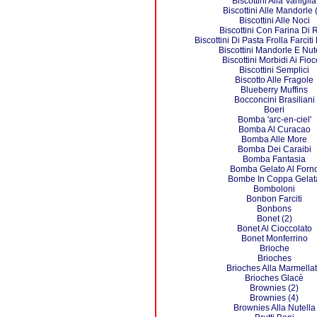
Biscottini Alla Vaniglia
Biscottini Alle Mandorle 
Biscottini Alle Noci
Biscottini Con Farina Di 
Biscottini Di Pasta Frolla Farciti
Biscottini Mandorle E Nut
Biscottini Morbidi Ai Fioc
Biscottini Semplici
Biscotto Alle Fragole
Blueberry Muffins
Bocconcini Brasiliani
Boeri
Bomba 'arc-en-ciel'
Bomba Al Curacao
Bomba Alle More
Bomba Dei Caraibi
Bomba Fantasia
Bomba Gelato Al Forn
Bombe In Coppa Gelat
Bomboloni
Bonbon Farciti
Bonbons
Bonet (2)
Bonet Al Cioccolato
Bonet Monferrino
Brioche
Brioches
Brioches Alla Marmella
Brioches Glacè
Brownies (2)
Brownies (4)
Brownies Alla Nutella