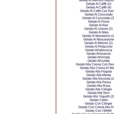
Gelato Ai Marrons Glacés
Gelato Al Caffè (2)
Gelato Al Caffè (4)
Gelato Al Caffè Con Pa
Gelato Al Cioccolato
Gelato Al Cioccolato (3
Gelato Al Forno
Gelato Al Kiwi
Gelato Al Limone (2)
Gelato Al Mais
Gelato Al Mandarino (2
Gelato Al Mascarpone
Gelato Al Melone (2)
Gelato Al Pistacchio
Gelato All'albicocca
Gelato All'arancia
Gelato All'orzata
Gelato All'uvetta
Gelato Alla Crema Con Des
Gelato Alla Crema Di Mi
Gelato Alla Fragola
Gelato Alla Menta
Gelato Alla Nocciola (2
Gelato Alla Pesca
Gelato Alla Rosa
Gelato Alle Ciliegie
Gelato Alle Noci
Gelato Allo Yogurth (2
Gelato Caldo
Gelato Con Ciliegie
Gelato Con Crema Alla Fr
Gelato Con I Mirtilli