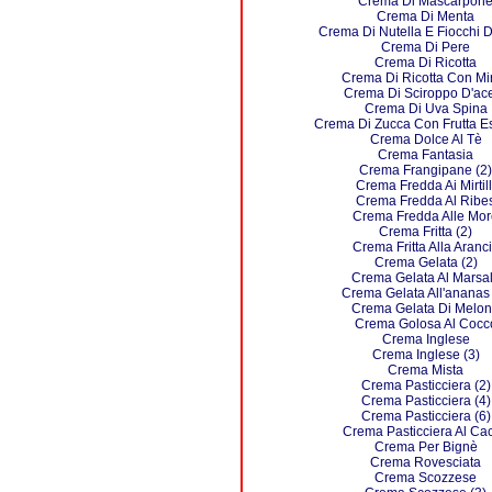
Crema Di Mascarpon
Crema Di Menta
Crema Di Nutella E Fiocchi 
Crema Di Pere
Crema Di Ricotta
Crema Di Ricotta Con Mirt
Crema Di Sciroppo D'ac
Crema Di Uva Spina
Crema Di Zucca Con Frutta E
Crema Dolce Al Tè
Crema Fantasia
Crema Frangipane (2)
Crema Fredda Ai Mirtill
Crema Fredda Al Ribe
Crema Fredda Alle Mor
Crema Fritta (2)
Crema Fritta Alla Aranc
Crema Gelata (2)
Crema Gelata Al Marsa
Crema Gelata All'ananas 
Crema Gelata Di Melo
Crema Golosa Al Cocc
Crema Inglese
Crema Inglese (3)
Crema Mista
Crema Pasticciera (2)
Crema Pasticciera (4)
Crema Pasticciera (6)
Crema Pasticciera Al Ca
Crema Per Bignè
Crema Rovesciata
Crema Scozzese