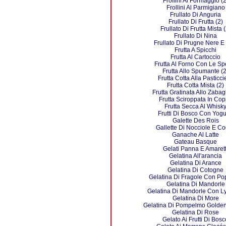
Frollini Al Formaggio (2
Frollini Al Parmigiano
Frullato Di Anguria
Frullato Di Frutta (2)
Frullato Di Frutta Mista (
Frullato Di Nina
Frullato Di Prugne Nere E
Frutta A Spicchi
Frutta Al Cartoccio
Frutta Al Forno Con Le Sp
Frutta Allo Spumante (2
Frutta Cotta Alla Pasticci
Frutta Cotta Mista (2)
Frutta Gratinata Allo Zabag
Frutta Sciroppata In Co
Frutta Secca Al Whisk
Frutti Di Bosco Con Yogu
Galette Des Rois
Gallette Di Nocciole E C
Ganache Al Latte
Gateau Basque
Gelati Panna E Amarett
Gelatina All'arancia
Gelatina Di Arance
Gelatina Di Cotogne
Gelatina Di Fragole Con Po
Gelatina Di Mandorle
Gelatina Di Mandorle Con L
Gelatina Di More
Gelatina Di Pompelmo Golde
Gelatina Di Rose
Gelato Ai Frutti Di Bosc