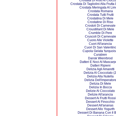
Crostata Di Riso Al Ciocco
Crostata Di Tagliolini Alla Frutta
Crostata Meringata Al Li
Crostata Romana
Crostata Tutti Frutti
Crostatina Di Mele
Crostatine Di Riso
Crostoli Di Carnevale
Croustillant Di Mele
Crumble Di Pere
Cruscoli Di Carnevale
Cuore Alle Violette
Cuori All'arancia
Cuori Di San Valentin
Cupola Gelata 'turquois
Curabien
Dansk Wienrbrod
Datteri E Noci Al Mascar
Datteri Ripieni
Delizia Agli Amaretti
Delizia Al Cioccolato (2
Delizia Alla Nutella
Delizia Dell'imperator
Delizia Di Mele
Delizia In Bocca
Delizie Al Cioccolato
Delizie All'arancia
Dessert Ai Frutti Rossi
Dessert Al Finocchio
Dessert All'ananas
Dessert Allo Yogurth
Dessert Di Banana Con Il 