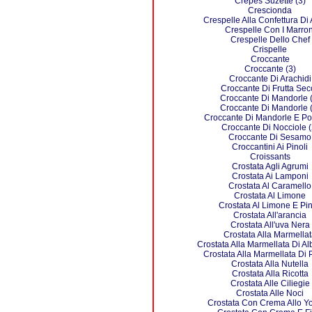
Crepes Suzette (3)
Crescionda
Crespelle Alla Confettura Di
Crespelle Con I Marron
Crespelle Dello Chef
Crispelle
Croccante
Croccante (3)
Croccante Di Arachidi
Croccante Di Frutta Sec
Croccante Di Mandorle (
Croccante Di Mandorle (
Croccante Di Mandorle E Po
Croccante Di Nocciole (
Croccante Di Sesamo
Croccantini Ai Pinoli
Croissants
Crostata Agli Agrumi
Crostata Ai Lamponi
Crostata Al Caramello
Crostata Al Limone
Crostata Al Limone E Pin
Crostata All'arancia
Crostata All'uva Nera
Crostata Alla Marmella
Crostata Alla Marmellata Di A
Crostata Alla Marmellata Di
Crostata Alla Nutella
Crostata Alla Ricotta
Crostata Alle Ciliegie
Crostata Alle Noci
Crostata Con Crema Allo Y