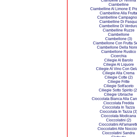
Ciambelle Di Yemma
Ciambelline
Ciambelline Al Limone E Pis
Ciambelline Alla Frutt
Ciambelline Campagno
Ciambelline Di Pasqu
Ciambelline Di Verdur
Ciambelline Ruzze
Ciambellone
Ciambellone (3)
Ciambellone Con Frutta S
Ciambellone Della Non
Ciambellone Rustico
Cicerchia
Ciliegie Al Barolo
Ciliegie Al Liquore
Ciliegie Al Vino Con Gel
Ciliegie Alla Crema
Ciliegie Cotte (2)
Ciliegie Fritte
Ciliegie Sott'aceto
Ciliegie Sotto Spirito (2
Ciliegie Ubriache
Cioccolata Bianca Alla Can
Cioccolata Fredda
Cioccolata In Tazza
Cioccolata In Tazza (3
Cioccolata Modicana
Cioccolatini (2)
Cioccolatini All'amarett
Cioccolatini Alle Noccio
Cioccolatini Sandra