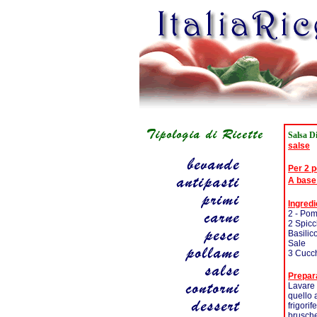
Salsa D
salse
Per 2 
A base
Ingredi
2 - Pom
2 Spicch
Basilic
Sale
3 Cucch
Prepar
Lavare 
quello 
frigori
brusche