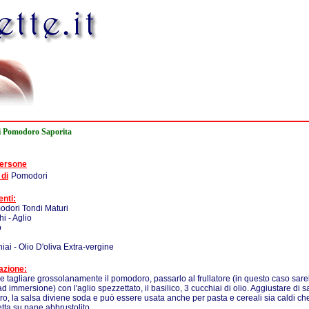
i Pomodoro Saporita
persone
 di
Pomodori
enti:
odori Tondi Maturi
i - Aglio
o
iai - Olio D'oliva Extra-vergine
azione:
e tagliare grossolanamente il pomodoro, passarlo al frullatore (in questo caso sare
ad immersione) con l'aglio spezzettato, il basilico, 3 cucchiai di olio. Aggiustare di 
fero, la salsa diviene soda e può essere usata anche per pasta e cereali sia caldi c
tta su pane abbrustolito.