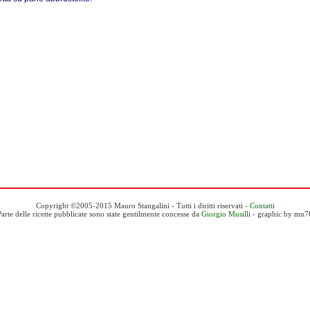
Copyright ©2005-2015 Mauro Stangalini - Tutti i diritti riservati -
Contatti
Parte delle ricette pubblicate sono state gentilmente concesse da
Giorgio Musilli
- graphic by mn7