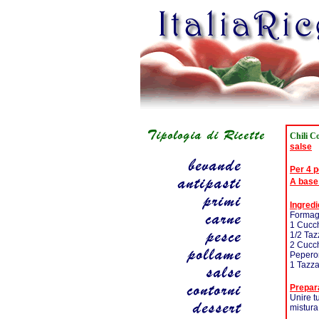
Chili C
salse
Per 4 
A base
Ingredi
Formag
1 Cucch
1/2 Taz
2 Cucch
Pepero
1 Tazza
Prepar
Unire tu
mistura