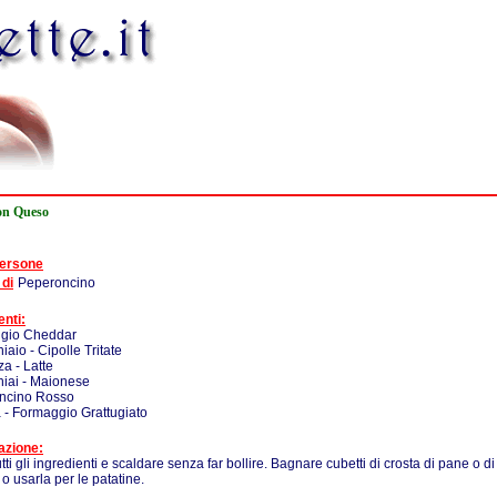
on Queso
persone
 di
Peperoncino
enti:
gio Cheddar
iaio - Cipolle Tritate
za - Latte
iai - Maionese
ncino Rosso
 - Formaggio Grattugiato
azione:
tti gli ingredienti e scaldare senza far bollire. Bagnare cubetti di crosta di pane o di
 o usarla per le patatine.