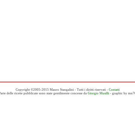
Copyright ©2005-2015 Mauro Stangalini - Tutti i diritti riservati -
Contatti
Parte delle ricette pubblicate sono state gentilmente concesse da
Giorgio Musilli
- graphic by mn7