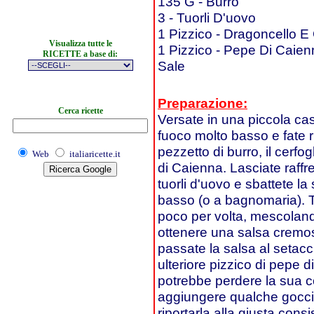
135 G - Burro
3 - Tuorli D'uovo
1 Pizzico - Dragoncello E C
Visualizza tutte le
1 Pizzico - Pepe Di Caie
RICETTE a base di:
Sale
Preparazione:
Cerca ricette
Versate in una piccola cas
fuoco molto basso e fate r
pezzetto di burro, il cerfog
Web
italiaricette.it
di Caienna. Lasciate raffr
tuorli d'uovo e sbattete l
basso (o a bagnomaria). Ta
poco per volta, mescolan
ottenere una salsa cremos
passate la salsa al setacc
ulteriore pizzico di pepe d
potrebbe perdere la sua c
aggiungere qualche goccia
riportarla alla giusta cons