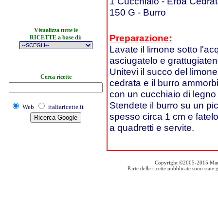
1 Cucchiaio - Erba Cedra
150 G - Burro
Visualizza tutte le
Preparazione:
RICETTE a base di:
Lavate il limone sotto l'a
asciugatelo e grattugiaten
Unitevi il succo del limone,
Cerca ricette
cedrata e il burro ammorbi
con un cucchiaio di legn
Stendete il burro su un pi
Web
italiaricette.it
spesso circa 1 cm e fatelo 
a quadretti e servite.
Copyright ©2005-2015 Mauro S
Parte delle ricette pubblicate sono stat