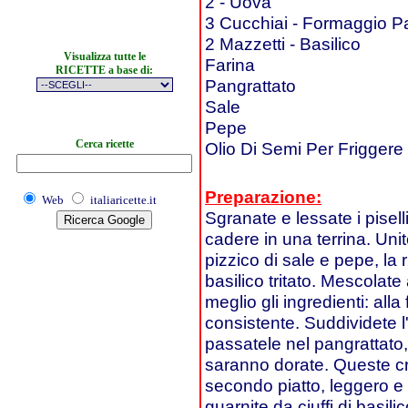
2 - Uova
3 Cucchiai - Formaggio P
2 Mazzetti - Basilico
Visualizza tutte le
Farina
RICETTE a base di:
Pangrattato
Sale
Pepe
Cerca ricette
Olio Di Semi Per Friggere
Preparazione:
Web
italiaricette.it
Sgranate e lessate i pisell
cadere in una terrina. Uni
pizzico di sale e pepe, la r
basilico tritato. Mescola
meglio gli ingredienti: all
consistente. Suddividete l
passatele nel pangrattato, 
saranno dorate. Queste cr
secondo piatto, leggero e 
guarnite da ciuffi di basilic