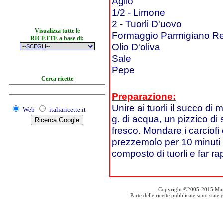
Aglio
1/2 - Limone
2 - Tuorli D'uovo
Visualizza tutte le
Formaggio Parmigiano R
RICETTE a base di:
Olio D'oliva
Sale
Pepe
Cerca ricette
Preparazione:
Unire ai tuorli il succo d
Web
italiaricette.it
g. di acqua, un pizzico di 
fresco. Mondare i carciofi e 
prezzemolo per 10 minuti e 
composto di tuorli e far r
Copyright ©2005-2015 Mauro S
Parte delle ricette pubblicate sono stat