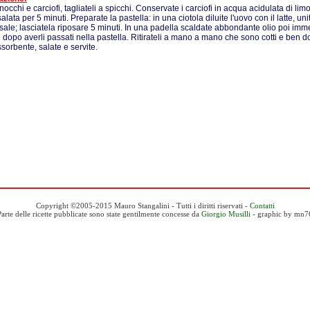
inocchi e carciofi, tagliateli a spicchi. Conservate i carciofi in acqua acidulata di limo
lata per 5 minuti. Preparate la pastella: in una ciotola diluite l'uovo con il latte, u
sale; lasciatela riposare 5 minuti. In una padella scaldate abbondante olio poi immerg
i dopo averli passati nella pastella. Ritirateli a mano a mano che sono cotti e ben do
ssorbente, salate e servite.
Copyright ©2005-2015 Mauro Stangalini - Tutti i diritti riservati -
Contatti
Parte delle ricette pubblicate sono state gentilmente concesse da
Giorgio Musilli
- graphic by mn7