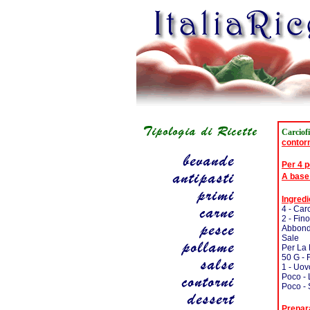
Carciofi
contor
Per 4 
A base
Ingredi
4 - Carc
2 - Fin
Abbonda
Sale
Per La 
50 G - 
1 - Uov
Poco - 
Poco - 
Prepar