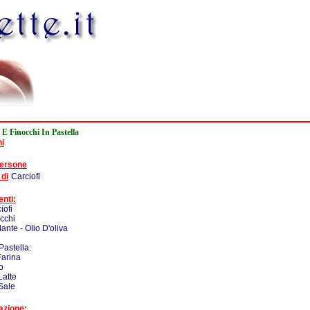
 E Finocchi In Pastella
ni
persone
 di
Carciofi
enti:
iofi
occhi
nte - Olio D'oliva
Pastella:
Farina
o
Latte
Sale
azione: