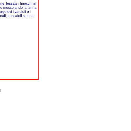
ne; lessate i finocchi in
nite mescolando la farina
etevi i varciofi e i
rati, passateli su una
6