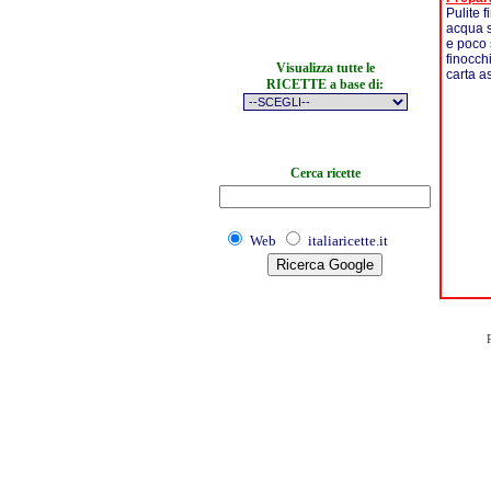
Pulite f
acqua sa
e poco 
finocch
Visualizza tutte le
carta a
RICETTE a base di:
Cerca ricette
Web
italiaricette.it