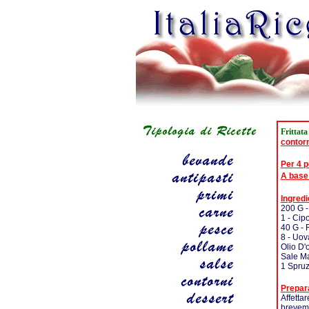
Frittat
contor
Per 4 
A base
Ingredi
200 G -
1 - Cip
40 G -
8 - Uov
Olio D'
Sale M
1 Spruz
Prepar
Affettar
breveme