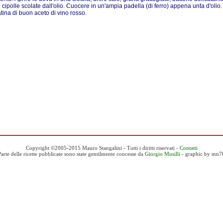
 cipolle scolate dall'olio. Cuocere in un'ampia padella (di ferro) appena unta d'olio
tina di buon aceto di vino rosso.
Copyright ©2005-2015 Mauro Stangalini - Tutti i diritti riservati -
Contatti
Parte delle ricette pubblicate sono state gentilmente concesse da
Giorgio Musilli
- graphic by mn7