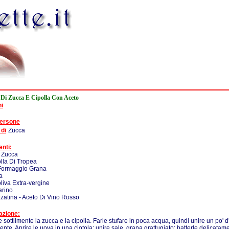
a Di Zucca E Cipolla Con Aceto
ni
persone
 di
Zucca
enti:
 Zucca
olla Di Tropea
 Formaggio Grana
a
oliva Extra-vergine
arino
zatina - Aceto Di Vino Rosso
azione:
e sottilmente la zucca e la cipolla. Farle stufare in poca acqua, quindi unire un po' d'
nte. Aprire le uova in una ciotola; unire sale, grana grattugiato; batterle delicata