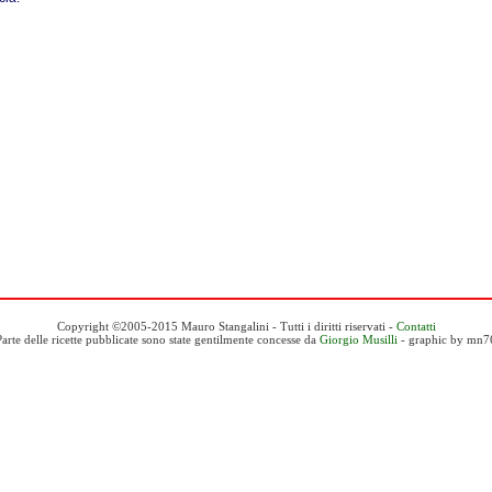
Copyright ©2005-2015 Mauro Stangalini - Tutti i diritti riservati -
Contatti
Parte delle ricette pubblicate sono state gentilmente concesse da
Giorgio Musilli
- graphic by mn7