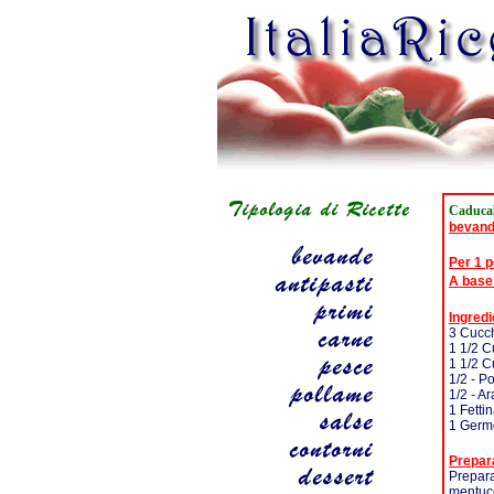
Caduca
bevan
Per 1 
A base
Ingredi
3 Cucch
1 1/2 C
1 1/2 C
1/2 - 
1/2 - A
1 Fetti
1 Germo
Prepar
Prepara
mentuc