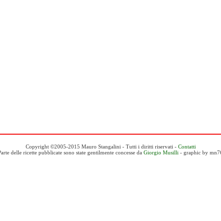
Copyright ©2005-2015 Mauro Stangalini - Tutti i diritti riservati -
Contatti
Parte delle ricette pubblicate sono state gentilmente concesse da
Giorgio Musilli
- graphic by mn7