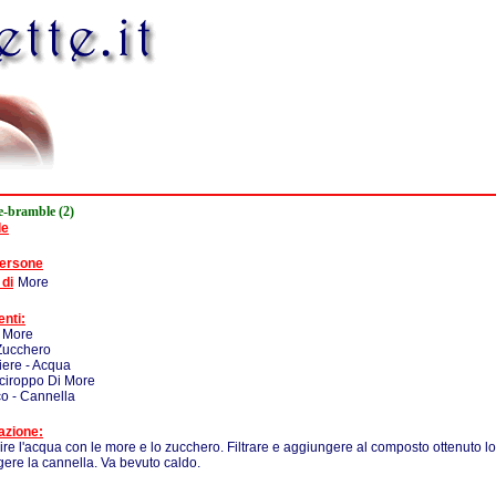
-bramble (2)
de
persone
 di
More
enti:
- More
Zucchero
iere - Acqua
Sciroppo Di More
co - Cannella
azione:
lire l'acqua con le more e lo zucchero. Filtrare e aggiungere al composto ottenuto l
ere la cannella. Va bevuto caldo.