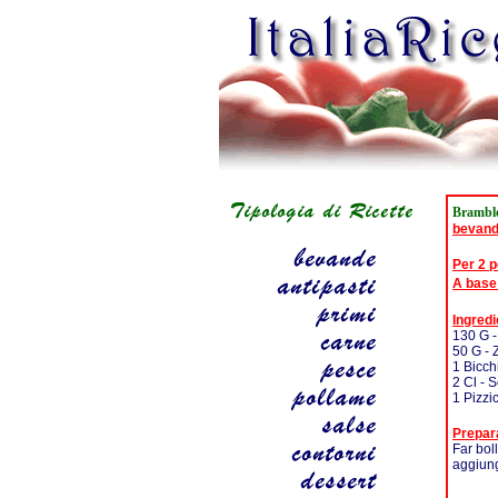
Bramble
bevan
Per 2 
A base
Ingredi
130 G 
50 G - 
1 Bicch
2 Cl - 
1 Pizzi
Prepar
Far bol
aggiung