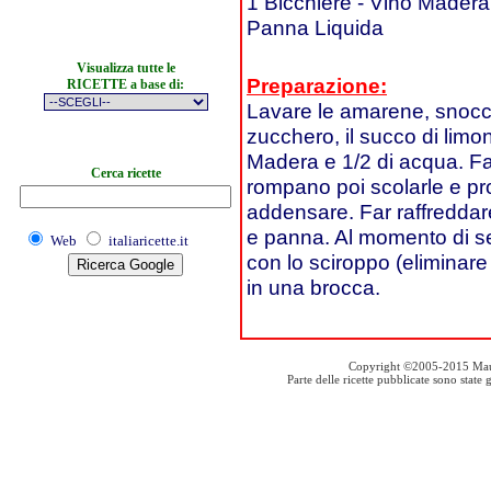
1 Bicchiere - Vino Madera
Panna Liquida
Visualizza tutte le
Preparazione:
RICETTE a base di:
Lavare le amarene, snocci
zucchero, il succo di limo
Madera e 1/2 di acqua. Fa
Cerca ricette
rompano poi scolarle e pro
addensare. Far raffreddar
e panna. Al momento di se
Web
italiaricette.it
con lo sciroppo (eliminare
in una brocca.
Copyright ©2005-2015 Mauro S
Parte delle ricette pubblicate sono stat