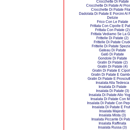
Crocchette Di Patate
Crocchette Di Patate Al Pros
Crocchette Di Patate Fila
Dadolata Di Patate E Porcini Al
Delizie
Frico Con Le Patate
Frittata Con Cipolle E Pa
Frittata Con Patate (2)
Frittata Vediamo Se La G
Frittelle Di Patate (2)
Frittelle Di Patate Crud
Frittelle Di Patate Spezi
Gateau Di Patate
Gatò Di Patate
Gondole Di Patate
Gratin Di Patate (2)
Gratin Di Patate (4)
Gratin Di Patate E Cipol
Gratin Di Patate E Gamb
Gratin Di Patate E Prosciutt
Insalata Alla Tedesca
Insalata Di Patate
Insalata Di Patate (3)
Insalata Di Patate Allo Yo
Insalata Di Patate Con M
Insalata Di Patate Con Pep
Insalata Di Patate E Frut
Insalata Majestic
Insalata Mista (3)
Insalata Piccante Di Pat
Insalata Raffinata
Insalata Russa (3)