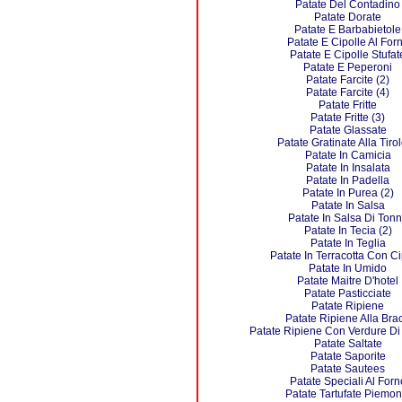
Patate Del Contadino
Patate Dorate
Patate E Barbabietole
Patate E Cipolle Al For
Patate E Cipolle Stufat
Patate E Peperoni
Patate Farcite (2)
Patate Farcite (4)
Patate Fritte
Patate Fritte (3)
Patate Glassate
Patate Gratinate Alla Tiro
Patate In Camicia
Patate In Insalata
Patate In Padella
Patate In Purea (2)
Patate In Salsa
Patate In Salsa Di Ton
Patate In Tecia (2)
Patate In Teglia
Patate In Terracotta Con Ci
Patate In Umido
Patate Maitre D'hotel
Patate Pasticciate
Patate Ripiene
Patate Ripiene Alla Bra
Patate Ripiene Con Verdure Di
Patate Saltate
Patate Saporite
Patate Sautees
Patate Speciali Al Forn
Patate Tartufate Piemon