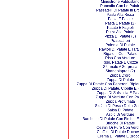
Minestrone Valdostan
Pancotto Con Le Patat
Passatelli Di Patate In B
Pasta Alla Ricca
Pasta E Patate
Pasta E Patate (2)
Patate E Fagioli
Pizza Alle Patate
Pizza Di Patate (3)
Pizzoccheri
Polenta Di Patate
Ravioli Di Patate E Tartu
Rigatoni Con Patate
Riso Con Verdure
Riso, Patate E Cozze
Sformato A Sorpresa
Strangolapreti (2)
Zuppa D'oro
Zuppa Di Patate
Zuppa Di Patate Con Peperoni Ripien
Zuppa Di Patate, Cipolle E F
Zuppa Di Salsiccia E Pat
Zuppa Di Verdure Con Pa
Zuppa Profumata
Stufato Di Pesce Della Gal
Salsa Di Patate
Aspic Di Verdure
Barchette Di Patate Con Finferli E
Brioche Di Patate
Cestini Di Purè Con Verd
Ciuffetti Di Patate Duche
Crema Di Patate E Brocc