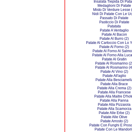
Insalata Tiepida Di Pata
Medaglioni Di Patate
Misto Di Verdure Lesse 
Nidi Di Patate Con Le U
Passato Di Patate
Pasticcio Di Patate
Patatata
Patate A Ventaglio
Patate Al Bacon
Patate Al Burro (2)
Patate Al Cartoccio Con Lo 
Patate Al Forno (2)
Patate Al Forno Al Salm
Patate Al Forno Alla Luc
Patate Al Gratin
Patate Al Rosmarino (2
Patate Al Rosmarino (4
Patate Al Vino (2)
Patate All'aglio
Patate Alla Besciamell
Patate Alla Brace
Patate Alla Crema (2)
Patate Alla Francese
Patate Alla Maitre D'hot
Patate Alla Panna
Patate Alla Pizzaiola
Patate Alla Scamorza
Patate Alle Erbe (2)
Patate Alle Olive
Patate Arrosto (2)
Patate Con Funghi E Prosc
Patate Con Le Mandorl