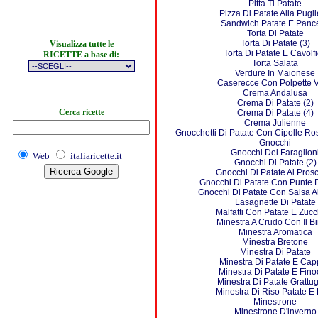
Pitta Ti Patate
Pizza Di Patate Alla Pugl
Sandwich Patate E Pance
Torta Di Patate
Torta Di Patate (3)
Visualizza tutte le
Torta Di Patate E Cavolfi
RICETTE a base di:
Torta Salata
Verdure In Maionese
Caserecce Con Polpette V
Crema Andalusa
Crema Di Patate (2)
Cerca ricette
Crema Di Patate (4)
Crema Julienne
Gnocchetti Di Patate Con Cipolle Ro
Gnocchi
Gnocchi Dei Faraglion
Web
italiaricette.it
Gnocchi Di Patate (2)
Gnocchi Di Patate Al Prosc
Gnocchi Di Patate Con Punte 
Gnocchi Di Patate Con Salsa Ai
Lasagnette Di Patate
Malfatti Con Patate E Zuc
Minestra A Crudo Con Il B
Minestra Aromatica
Minestra Bretone
Minestra Di Patate
Minestra Di Patate E Cap
Minestra Di Patate E Fino
Minestra Di Patate Grattug
Minestra Di Riso Patate E 
Minestrone
Minestrone D'inverno