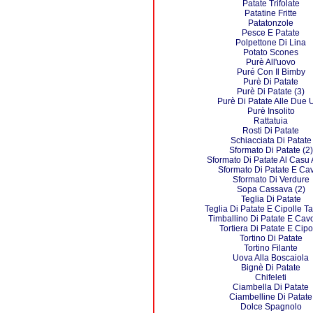
Patate Trifolate
Patatine Fritte
Patatonzole
Pesce E Patate
Polpettone Di Lina
Potato Scones
Purè All'uovo
Puré Con Il Bimby
Purè Di Patate
Purè Di Patate (3)
Purè Di Patate Alle Due 
Purè Insolito
Rattatuia
Rosti Di Patate
Schiacciata Di Patate
Sformato Di Patate (2)
Sformato Di Patate Al Casu
Sformato Di Patate E Cav
Sformato Di Verdure
Sopa Cassava (2)
Teglia Di Patate
Teglia Di Patate E Cipolle Ta
Timballino Di Patate E Cavo
Tortiera Di Patate E Cipo
Tortino Di Patate
Tortino Filante
Uova Alla Boscaiola
Bignè Di Patate
Chifeleti
Ciambella Di Patate
Ciambelline Di Patate
Dolce Spagnolo