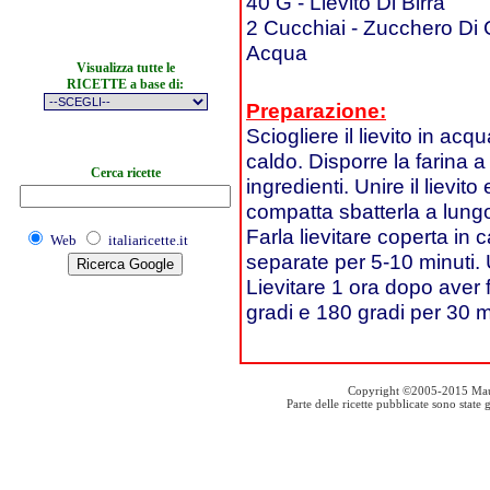
40 G - Lievito Di Birra
2 Cucchiai - Zucchero Di
Acqua
Visualizza tutte le
RICETTE a base di:
Preparazione:
Sciogliere il lievito in acq
caldo. Disporre la farina a
Cerca ricette
ingredienti. Unire il lievi
compatta sbatterla a lungo
Farla lievitare coperta in c
Web
italiaricette.it
separate per 5-10 minuti. 
Lievitare 1 ora dopo aver f
gradi e 180 gradi per 30 m
Copyright ©2005-2015 Mauro S
Parte delle ricette pubblicate sono stat