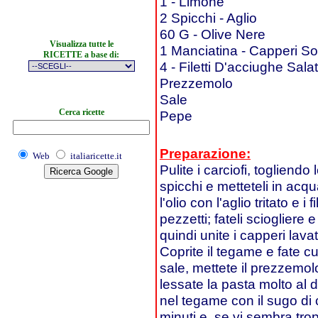
1 - Limone
2 Spicchi - Aglio
60 G - Olive Nere
Visualizza tutte le
1 Manciatina - Capperi So
RICETTE a base di:
4 - Filetti D'acciughe Sala
Prezzemolo
Sale
Cerca ricette
Pepe
Preparazione:
Web
italiaricette.it
Pulite i carciofi, togliendo 
spicchi e metteteli in acq
l'olio con l'aglio tritato e i 
pezzetti; fateli sciogliere 
quindi unite i capperi lavat
Coprite il tegame e fate cu
sale, mettete il prezzemol
lessate la pasta molto al 
nel tegame con il sugo di 
minuti e, se vi sembra tro