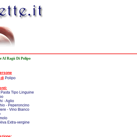
e Al Ragù Di Polipo
persone
 di
Polipo
enti:
 Pasta Tipo Linguine
ipo
i - Aglio
hio - Peperoncino
iere - Vino Bianco
o
molo
oliva Extra-vergine
azione: