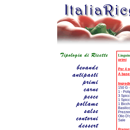
Linguin
primi
Per 4 
A base
Ingredi
150 G -
1 - Pol
3 Spicch
1 Spicc
1 Bicch
Basilic
Prezze
Olio D'
Sale
Prepar