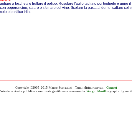
tagliare a tocchetti e frullare il polipo. Rosolare l'aglio tagliato poi toglierlo e unire 
con peperoncino, salare e sfumare col vino. Scolare la pasta al dente, saltare col 
lo e basilico tritati.
Copyright ©2005-2015 Mauro Stangalini - Tutti i diritti riservati -
Contatti
Parte delle ricette pubblicate sono state gentilmente concesse da
Giorgio Musilli
- graphic by mn7