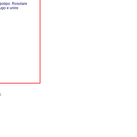
il polipo. Rosolare
sugo e unire
6