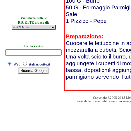
100 G - Burro
50 G - Formaggio Parmigi
Sale
Visualizza tutte le
1 Pizzico - Pepe
RICETTE a base di:
Preparazione:
Cuocere le fettuccine in ac
Cerca ricette
mozzarella a cubetti. Scio
Una volta sciolto il burro,
aggiungete i cubetti di m
Web
italiaricette.it
bassa, dopodichè aggiunget
parmigiano servendo il tut
Copyright ©2005-2015 Mauro S
Parte delle ricette pubblicate sono stat