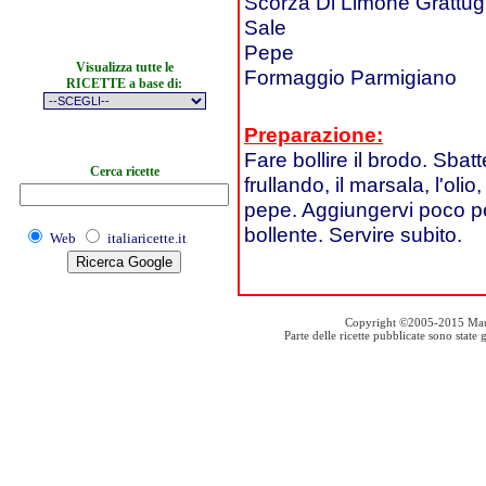
Scorza Di Limone Grattug
Sale
Pepe
Visualizza tutte le
Formaggio Parmigiano
RICETTE a base di:
Preparazione:
Fare bollire il brodo. Sbat
Cerca ricette
frullando, il marsala, l'olio
pepe. Aggiungervi poco pe
bollente. Servire subito.
Web
italiaricette.it
Copyright ©2005-2015 Mauro S
Parte delle ricette pubblicate sono stat