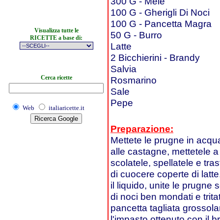
300 G - Mele
100 G - Gherigli Di Noci
100 G - Pancetta Magra
Visualizza tutte le
50 G - Burro
RICETTE a base di:
Latte
2 Bicchierini - Brandy
Salvia
Cerca ricette
Rosmarino
Sale
Pepe
Web
italiaricette.it
Preparazione:
Mettete le prugne in acqua 
alle castagne, mettetele a 
scolatele, spellatele e tr
di cuocere coperte di latt
il liquido, unite le prugne s
di noci ben mondati e trit
pancetta tagliata grosso
l'impasto ottenuto con il b