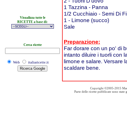
2 - Tuorli D'uovo
1 Tazzina - Panna
1/2 Cucchiaio - Semi Di F
Visualizza tutte le
1 - Limone (succo)
RICETTE a base di:
Sale
Preparazione:
Cerca ricette
Far dorare con un po' di bu
intanto diluire i tuorli con
limone e salare. Versare l
Web
italiaricette.it
scaldare bene.
Copyright ©2005-2015 Mauro S
Parte delle ricette pubblicate sono stat